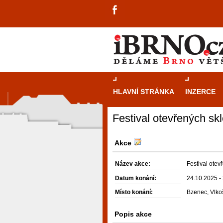
HLAVNÍ STRÁNKA
INZERCE
Festival otevřených s
Akce
Název akce:
Festival ote
Datum konání:
24.10.2025 -
Místo konání:
Bzenec, Vlkoš
Popis akce
návštěvníky, tak pro příležitostné h