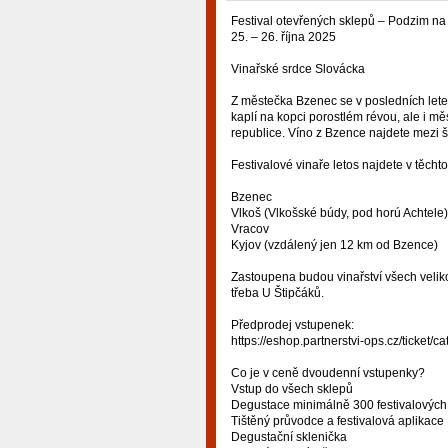
Festival otevřených sklepů – Podzim n
25. – 26. října 2025
Vinařské srdce Slovácka
Z městečka Bzenec se v posledních letec
kaplí na kopci porostlém révou, ale i měs
republice. Víno z Bzence najdete mezi š
Festivalové vinaře letos najdete v těchto
Bzenec
Vlkoš (Vlkošské búdy, pod horú Achtele)
Vracov
Kyjov (vzdálený jen 12 km od Bzence)
Zastoupena budou vinařství všech velik
třeba U Štipčáků.
Předprodej vstupenek:
https://eshop.partnerstvi-ops.cz/ticket/c
Co je v ceně dvoudenní vstupenky?
Vstup do všech sklepů
Degustace minimálně 300 festivalových
Tištěný průvodce a festivalová aplikace
Degustační sklenička