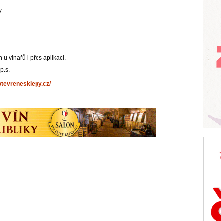
y
 vinařů i přes aplikaci.
.p.s.
otevrenesklepy.cz/