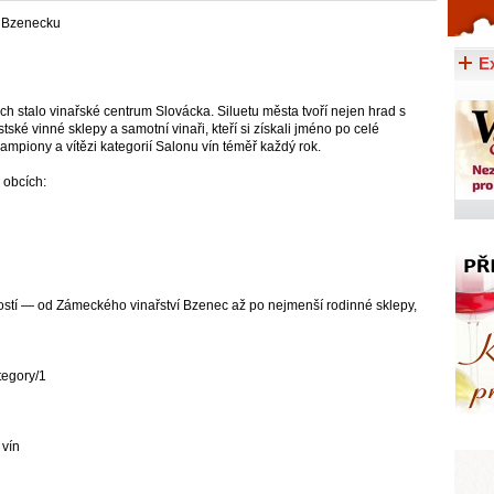
a Bzenecku
Celý článek...
E
h stalo vinařské centrum Slovácka. Siluetu města tvoří nejen hrad s
tské vinné sklepy a samotní vinaři, kteří si získali jméno po celé
ampiony a vítězi kategorií Salonu vín téměř každý rok.
 obcích:
ostí — od Zámeckého vinařství Bzenec až po nejmenší rodinné sklepy,
ategory/1
 vín