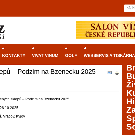
KONTAKTY
VIVAT VINUM
GOLF
WEBSERVIS A TISKÁRNA
B
klepů – Podzim na Bzenecku 2025
B
Průvodce
kasinovými hrami v Brně: Od
Ži
rulety po video automaty
Ku
Brno je městem známým pro zajímavé památky, skvělé
Hi
vřených sklepů – Podzim na Bzenecku 2025
restaurace, divadla a univerzity. Mimo jiné je ale také
Za
 26.10.2025
místem, kde si můžete legálně a bezpečně vyzkoušet
různé kasinové hry. V neustále kvetoucí moravské
S
, Vracov, Kyjov
metropoli naleznete širokou nabídku her od klasické
S
rulety až po moderní automaty jak pro pravidelné
ráče. V...