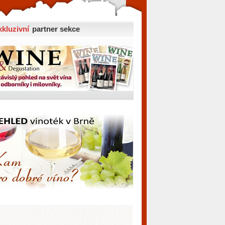
xkluzivní
partner sekce