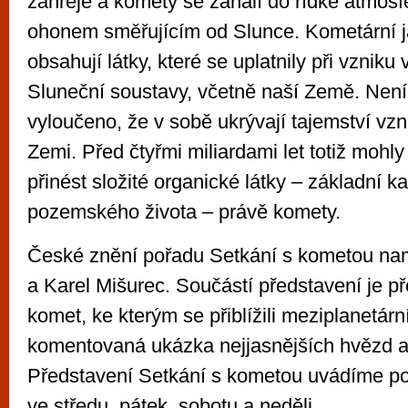
zahřeje a komety se zahalí do řídké atmosf
ohonem směřujícím od Slunce. Kometární j
obsahují látky, které se uplatnily při vzniku
Sluneční soustavy, včetně naší Země. Nen
vyloučeno, že v sobě ukrývají tajemství vzn
Zemi. Před čtyřmi miliardami let totiž mohly
přinést složité organické látky – základní 
pozemského života – právě komety.
České znění pořadu Setkání s kometou nam
a Karel Mišurec. Součástí představení je p
komet, ke kterým se přiblížili meziplanetárn
komentovaná ukázka nejjasnějších hvězd a
Představení Setkání s kometou uvádíme po
ve středu, pátek, sobotu a neděli.