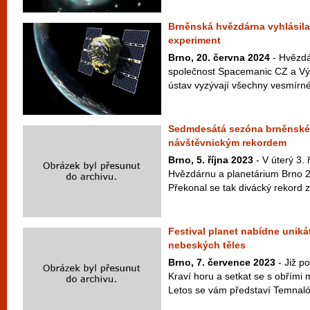
Brněnská hvězdárna vyhlásila
experiment
Brno, 20. června 2024
- Hvězdá
společnost Spacemanic CZ a Vý
ústav vyzývají všechny vesmírné f
Sedmdesátá sezóna brněnské
návštěvnickým rekordem
Brno, 5. října 2023
- V úterý 3. 
Hvězdárnu a planetárium Brno 2
Překonal se tak divácký rekord z
Festival planet nabídne uniká
nebeských těles
Brno, 7. července 2023
- Již p
Kraví horu a setkat se s obřími
Letos se vám představí Temnaló