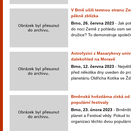
V Brně ušili temnou stranu Země
pěkně zblízka
Brno, 26. června 2023
- Jak po
do noci Země z pohledu osm set
družice? To demonstruje společno
Astrofyzici z Masarykovy unive
dalekohled na Moravě
Brno, 12. června 2023
- Největ
před několika dny uveden do p
planetáriu Oldřicha Kotíka ve Žd
Brněnská hvězdárna získá od 
populární festivaly
Brno, 23. února 2023
- Brněnští
planet a Festival vědy. Pokud to 
organizaci těchto dvou populární