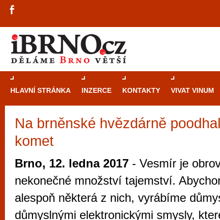
HLAVNÍ STRÁNKA
INZERCE
KONTAKTY
VIVAT VINUM
Na brněnské hvězdárně poodhalí
Průvodce
kasi
komet
Brně: Od rulet
automaty
Brno, 12. ledna 2017
- Vesmír je obro
Brno je měs
nekonečné množství tajemství. Abycho
zajímavé p
alespoň některá z nich, vyrábíme důmy
restaurace, div
důmyslnými elektronickými smysly, kter
Mimo jiné je ale také místem, kde si můžet