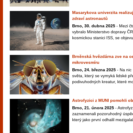
Masarykova univerzita realizu
zdraví astronautů
Brno, 30. dubna 2025
- Mezi čt
vybralo Ministerstvo dopravy Č
kosmickou stanici ISS, se objevuj
Brněnská hvězdárna zve na ce
mikrovesmíru
Brno, 24. března 2025
- Na nic
světa, který se vymyká lidské pře
podivuhodných kreatur, které moh
Astrofyzici z MUNI pomohli obj
Brno, 21. února 2025
- Astrofyz
zaznamenali pozoruhodný úspěch
který jako první odhalil mezigalakt