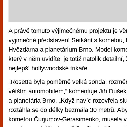
A právě tomuto výjimečnému projektu je v
výjimečné představení Setkání s kometou, k
Hvězdárna a planetárium Brno. Model kome
který v něm uvidíte, je totiž natolik detailní,
nejlepší hollywoodské trikaře.
„Rosetta byla poměrně velká sonda, rozměr
větším automobilem,“ komentuje Jiří Dušek,
a planetária Brno. „Když navíc rozevřela sl
roztáhla se do délky bezmála 30 metrů. Aby
kometou Čurjumov-Gerasimenko, musela 