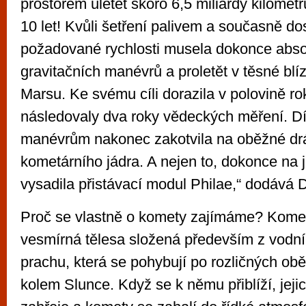
prostorem uletět skoro 6,5 miliardy kilometrů
10 let! Kvůli šetření palivem a současně d
požadované rychlosti musela dokonce abso
gravitačních manévrů a proletět v těsné blí
Marsu. Ke svému cíli dorazila v polovině r
následovaly dva roky vědeckých měření. 
manévrům nakonec zakotvila na oběžné dr
kometárního jádra. A nejen to, dokonce na 
vysadila přistávací modul Philae,“ dodává 
Proč se vlastně o komety zajímáme? Kome
vesmírná tělesa složená především z vodn
prachu, která se pohybují po rozličných o
kolem Slunce. Když se k němu přiblíží, jeji