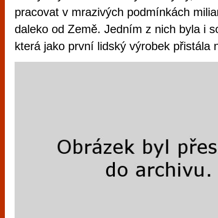
vyzkoušet různé kasinové hry. V neustál
pracovat v mrazivých podmínkách milia
metropoli naleznete širokou nabídku her o
daleko od Země. Jedním z nich byla i s
po moderní automaty jak pro pravidelné n
která jako první lidský výrobek přistála
příležitostné hráče. V...