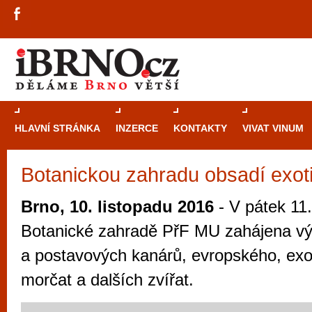
HLAVNÍ STRÁNKA
INZERCE
KONTAKTY
VIVAT VINUM
Botanickou zahradu obsadí exot
Průvodce
kasi
Brně: Od rulet
Brno, 10. listopadu 2016
- V pátek 11.
automaty
Botanické zahradě PřF MU zahájena vý
Brno je měs
a postavových kanárů, evropského, exo
zajímavé p
morčat a dalších zvířat.
restaurace, div
Mimo jiné je ale také místem, kde si můžet