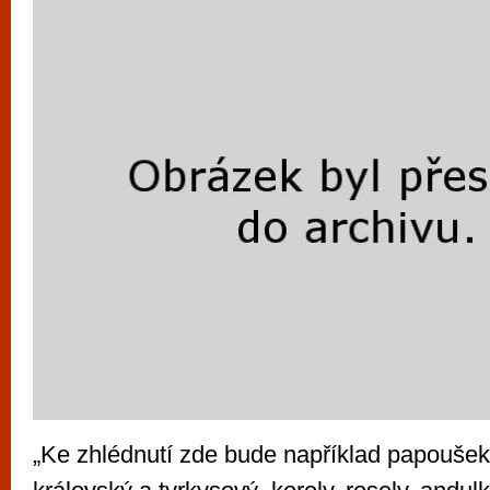
vyzkoušet různé kasinové hry. V neustál
metropoli naleznete širokou nabídku her o
po moderní automaty jak pro pravidelné n
příležitostné hráče. V...
„Ke zhlédnutí zde bude například papouše