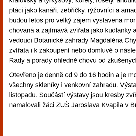
královský a tyrkysový, korely, rosely, andulk
ptáci jako kanáři, zebřičky, rýžovníci a am
budou letos pro velký zájem vystavena morč
chovaná a zajímavá zvířata jako kudlanky a
vedoucí Botanické zahrady Magdaléna Chyt
zvířata i k zakoupení nebo domluvě o nás
Rady a porady ohledně chovu od zkušených
Otevřeno je denně od 9 do 16 hodin a je m
všechny skleníky i venkovní zahradu. Výsta
listopadu. Součástí výstavy jsou kresby zvíř
namalovali žáci ZUŠ Jaroslava Kvapila v B