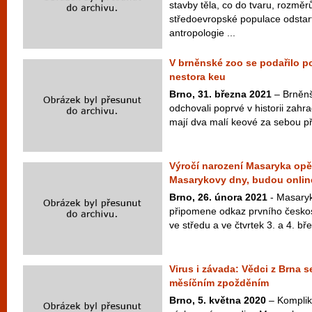
stavby těla, co do tvaru, rozměr
středoevropské populace odstar
antropologie ...
V brněnské zoo se podařilo 
nestora keu
Brno, 31. března 2021
– Brněnš
odchovali poprvé v historii zah
mají dva malí keové za sebou při
Výročí narození Masaryka op
Masarykovy dny, budou onlin
Brno, 26. února 2021
- Masaryk
připomene odkaz prvního česko
ve středu a ve čtvrtek 3. a 4. bř
Virus i závada: Vědci z Brna se
měsíčním zpožděním
Brno, 5. května 2020
– Kompliko