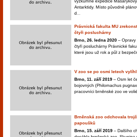
výzkumné expedice Masarykovy 
Antarktidy. Místo původně plán
d...
Právnická fakulta MU zrekons
čtyři posluchárny
Brno, 26. ledna 2020
– Opravy 
čtyři posluchárny Právnické faku
které jsou už rok a půl z bezpeč
V zoo se po osmi letech vylíhli
Brno, 11. září 2019
– Osm let č
bojovných (Philomachus pugnax) 
pracovníci brněnské zoo ve volié
Brněnská zoo odchovala trojč
papoušků
Brno, 15. září 2019
– Dalšího c
dosáhla brněnská zoo. Skupina 