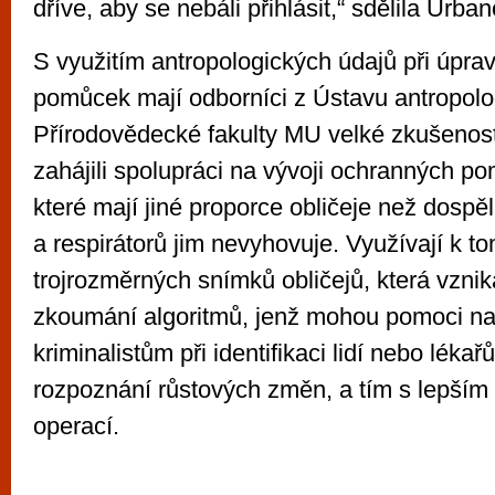
dříve, aby se nebáli přihlásit,“ sdělila Urba
S využitím antropologických údajů při úpr
pomůcek mají odborníci z Ústavu antropolo
Přírodovědecké fakulty MU velké zkušenos
zahájili spolupráci na vývoji ochranných po
které mají jiné proporce obličeje než dospě
a respirátorů jim nevyhovuje. Využívají k t
trojrozměrných snímků obličejů, která vzni
zkoumání algoritmů, jenž mohou pomoci na
kriminalistům při identifikaci lidí nebo léka
rozpoznání růstových změn, a tím s lepším
operací.