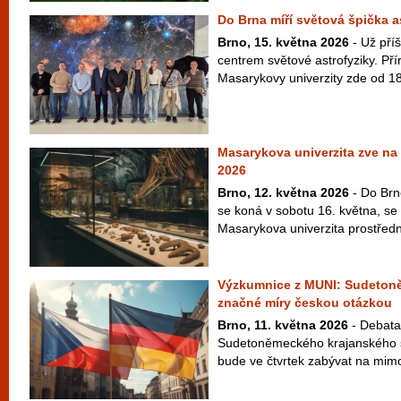
Do Brna míří světová špička a
Brno, 15. května 2026
- Už příš
centrem světové astrofyziky. Př
Masarykovy univerzity zde od 18
Masarykova univerzita zve n
2026
Brno, 12. května 2026
- Do Brn
se koná v sobotu 16. května, se 
Masarykova univerzita prostřed
Výzkumnice z MUNI: Sudetoně
značné míry českou otázkou
Brno, 11. května 2026
- Debata 
Sudetoněmeckého krajanského s
bude ve čtvrtek zabývat na mimo