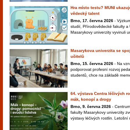
Hra místo testu? MUNI ukazuje
vědecký talent
Brno, 17. června 2026
- Výzkum
studií, Přírodovědecké fakulty a
Masarykovy univerzity vyvinuli un
Masarykova univerzita se spoj
učitelů
Brno, 15. června 2026
- Na vzni
podporovat profesní rozvoj peda
studentů, chce na základě memo
64. výstava Centra léčivých r
mák, konopí a drogy
Brno, 9. června 2026
- Centrum 
fakulty Masarykovy univerzity zv
výstavy léčivých rostlin. Letošní 