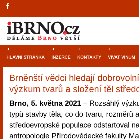
HLAVNÍ STRÁNKA
INZERCE
KONTAKTY
VIVAT VINUM
Brněnští vědci hledají dobrovoln
Průvodce
kasi
výzkum tvarů a složení těl stře
Brně: Od rulet
automaty
Brno, 5. května 2021
– Rozsáhlý výzku
Brno je měs
typů stavby těla, co do tvaru, rozměrů a
zajímavé p
středoevropské populace odstartoval n
restaurace, div
antropologie Přírodovědecké fakulty M
Mimo jiné je ale také místem, kde si můžet