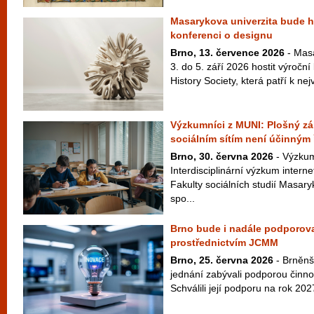
Masarykova univerzita bude ho
konferenci o designu
Brno, 13. července 2026
- Masa
3. do 5. září 2026 hostit výroční
History Society, která patří k ne
Výzkumníci z MUNI: Plošný zák
sociálním sítím není účinným
Brno, 30. června 2026
- Výzkum
Interdisciplinární výzkum interne
Fakulty sociálních studií Masar
spo...
Brno bude i nadále podporova
prostřednictvím JCMM
Brno, 25. června 2026
- Brněnš
jednání zabývali podporou činn
Schválili její podporu na rok 202