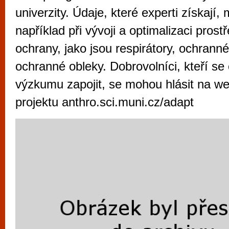
vyzkoušet různé kasinové hry. V neustál
univerzity. Údaje, které experti získají
metropoli naleznete širokou nabídku her o
například při vývoji a optimalizaci prost
po moderní automaty jak pro pravidelné n
ochrany, jako jsou respirátory, ochranné
příležitostné hráče. V...
ochranné obleky. Dobrovolníci, kteří se 
výzkumu zapojit, se mohou hlásit na w
projektu anthro.sci.muni.cz/adapt