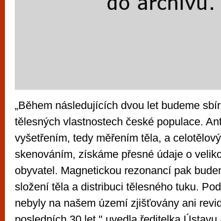
„Během následujících dvou let budeme sbír
tělesných vlastnostech české populace. A
vyšetřením, tedy měřením těla, a celotělo
skenováním, získáme přesné údaje o velikos
obyvatel. Magnetickou rezonancí pak budeme
složení těla a distribuci tělesného tuku. P
nebyly na našem území zjišťovány ani revi
posledních 30 let," uvedla ředitelka Ústavu