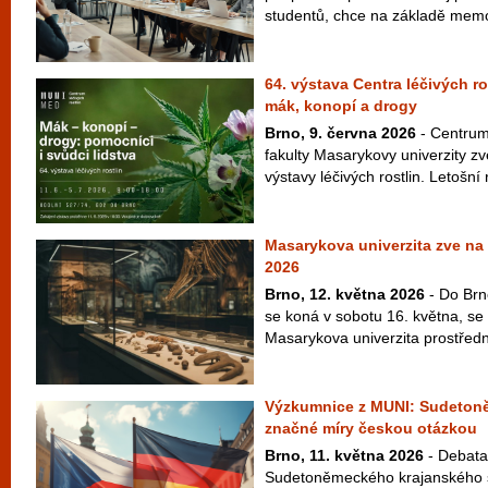
studentů, chce na základě memo
64. výstava Centra léčivých r
mák, konopí a drogy
Brno, 9. června 2026
- Centrum 
fakulty Masarykovy univerzity zv
výstavy léčivých rostlin. Letošní 
Masarykova univerzita zve n
2026
Brno, 12. května 2026
- Do Brn
se koná v sobotu 16. května, se 
Masarykova univerzita prostřed
Výzkumnice z MUNI: Sudetoně
značné míry českou otázkou
Brno, 11. května 2026
- Debata 
Sudetoněmeckého krajanského s