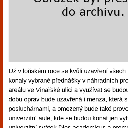
Už v loňském roce se kvůli uzavření všech 
konaly vybrané přednášky v náhradních pro
areálu ve Vinařské ulici a využívat se budo
dobu oprav bude uzavřená i menza, která 
posluchárnami, a omezený bude také provoz
univerzitní aule, kde se budou konat jen vy
univerzitní svátek Dies academicus a prom