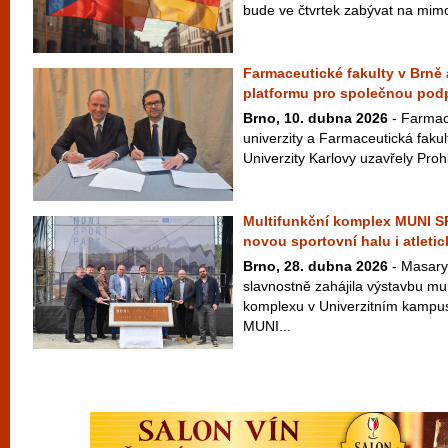
bude ve čtvrtek zabývat na mimo
Farmaceutické fakulty v Brně 
platformu pro společnou pod
Brno, 10. dubna 2026
- Farmac
univerzity a Farmaceutická fakul
Univerzity Karlovy uzavřely Prohl
Multifunkční komplex MUNI 
novou sportovní halu i atletic
Brno, 28. dubna 2026
- Masary
slavnostně zahájila výstavbu mu
komplexu v Univerzitním kampus
MUNI...