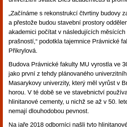
„Začínáme s rekonstrukcí čtvrtiny budovy z
a přestože budou stavební prostory oddělen
akademici počítat v následujících měsících
prašností,“ podotkla tajemnice Právnické f
Přikrylová.
Budova Právnické fakulty MU vyrostla ve 30.
jako první z tehdy plánovaného univerzitn
Masarykovy univerzity, který měl vyrůst v B
horou. V té době se ve stavebnictví použív
hlinitanové cementy, u nichž se až v 50. lete
nemají dlouhodobou pevnost.
Na jaře 2018 odborníci našli tyto hlinitano