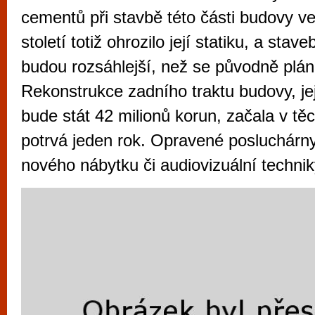
vyzkoušet různé kasinové hry. V neustál
cementů při stavbě této části budovy ve
metropoli naleznete širokou nabídku her o
století totiž ohrozilo její statiku, a stav
po moderní automaty jak pro pravidelné n
budou rozsáhlejší, než se původně plán
příležitostné hráče. V...
Rekonstrukce zadního traktu budovy, jej
bude stát 42 milionů korun, začala v tě
potrvá jeden rok. Opravené posluchárny
nového nábytku či audiovizuální technik