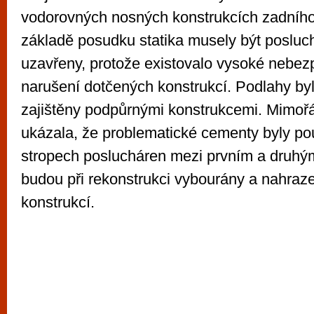
vodorovných nosných konstrukcích zadního
základě posudku statika musely být posluc
uzavřeny, protože existovalo vysoké nebezp
narušení dotčených konstrukcí. Podlahy by
zajištěny podpůrnými konstrukcemi. Mimoř
ukázala, že problematické cementy byly po
stropech poslucháren mezi prvním a druhým
budou při rekonstrukci vybourány a nahraz
konstrukcí.