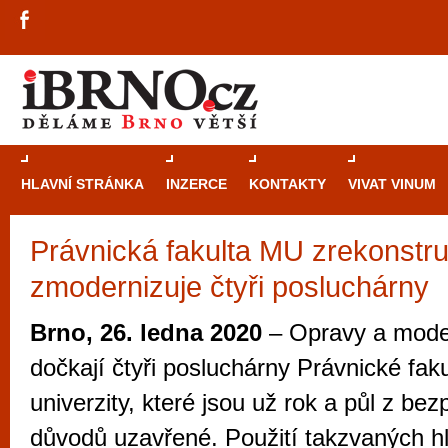
HLAVNÍ STRÁNKA
INZERCE
KONTAKTY
VIVAT VINUM
Právnická fakulta MU zrekonstru
Průvodce
kasi
zmodernizuje čtyři posluchárny
Brně: Od rulet
automaty
Brno, 26. ledna 2020
– Opravy a mode
Brno je měs
dočkají čtyři posluchárny Právnické fa
zajímavé p
univerzity, které jsou už rok a půl z be
restaurace, div
důvodů uzavřené. Použití takzvaných hl
Mimo jiné je ale také místem, kde si můžet