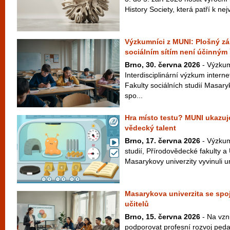
History Society, která patří k ne
Výzkumníci z MUNI: Plošný zák
sociálním sítím není účinným
Brno, 30. června 2026
- Výzkum
Interdisciplinární výzkum interne
Fakulty sociálních studií Masar
spo...
Hra místo testu? MUNI ukazuje
vědecký talent
Brno, 17. června 2026
- Výzkum
studií, Přírodovědecké fakulty a
Masarykovy univerzity vyvinuli un
Masarykova univerzita se spoj
učitelů
Brno, 15. června 2026
- Na vzni
podporovat profesní rozvoj peda