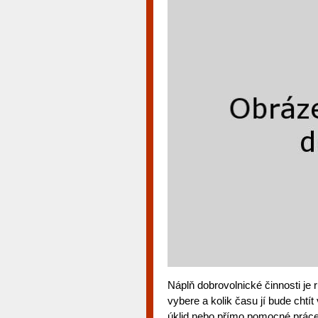
Náplň dobrovolnické činnosti je 
vybere a kolik času jí bude chtí
úklid nebo přímo pomocné práce 