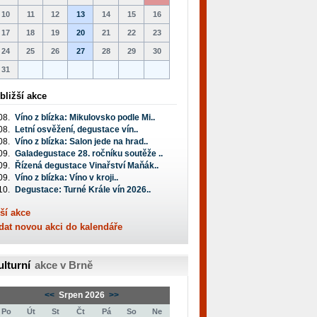
10
11
12
13
14
15
16
17
18
19
20
21
22
23
24
25
26
27
28
29
30
31
bližší akce
08.
Víno z blízka: Mikulovsko podle Mi..
08.
Letní osvěžení, degustace vín..
08.
Víno z blízka: Salon jede na hrad..
09.
Galadegustace 28. ročníku soutěže ..
09.
Řízená degustace Vinařství Maňák..
09.
Víno z blízka: Víno v kroji..
10.
Degustace: Turné Krále vín 2026..
ší akce
dat novou akci do kalendáře
ulturní
akce v Brně
<<
Srpen 2026
>>
Po
Út
St
Čt
Pá
So
Ne