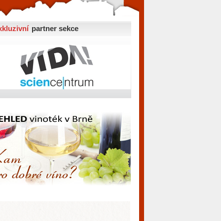
xkluzivní
partner sekce