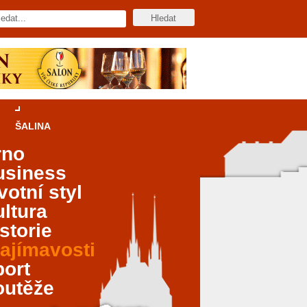
ŠALINA
rno
usiness
votní styl
ltura
storie
ajímavosti
port
outěže