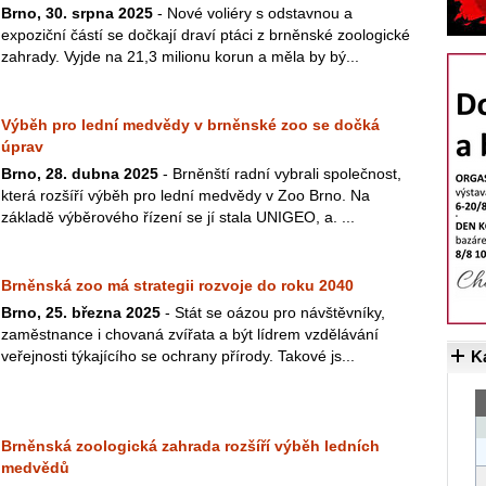
Brno, 30. srpna 2025
- Nové voliéry s odstavnou a
expoziční částí se dočkají draví ptáci z brněnské zoologické
zahrady. Vyjde na 21,3 milionu korun a měla by bý...
Výběh pro lední medvědy v brněnské zoo se dočká
úprav
Brno, 28. dubna 2025
- Brněnští radní vybrali společnost,
která rozšíří výběh pro lední medvědy v Zoo Brno. Na
základě výběrového řízení se jí stala UNIGEO, a. ...
Brněnská zoo má strategii rozvoje do roku 2040
Brno, 25. března 2025
- Stát se oázou pro návštěvníky,
zaměstnance i chovaná zvířata a být lídrem vzdělávání
veřejnosti týkajícího se ochrany přírody. Takové js...
K
Brněnská zoologická zahrada rozšíří výběh ledních
medvědů