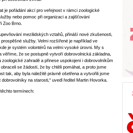
t je pořádání akcí pro veřejnost v rámci zoologické
služby nebo pomoc při organizaci a zajišťování
ři Zoo Brno.
 upevňování mezilidských vztahů, přináší nové zkušenosti,
 prospěšné služby. Velmi rozšířené je například ve
kde je systém volontérů na velmi vysoké úrovni. My s
a věříme, že se postupně vytvoří dobrovolnická základna,
 zoologické zahradě a přinese uspokojení i dobrovolníkům
obraceli se žádostí, že by chtěli pomáhat, a proto jsme
ost tak, aby byla náležitě právně ošetřena a vytvořili jsme
 dobrovolníky na starosti,“ uvedl ředitel Martin Hovorka.
těchto termínech: