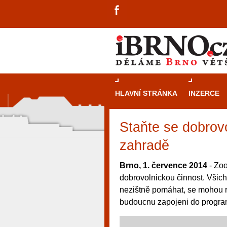
HLAVNÍ STRÁNKA
INZERCE
Staňte se dobrov
zahradě
Brno, 1. července 2014
- Zoo
dobrovolnickou činnost. Všichni
nezištně pomáhat, se mohou re
budoucnu zapojeni do program
návštěvníky, tak pro příležitostné h