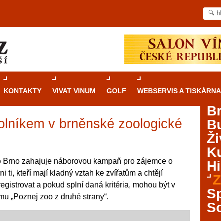
KONTAKTY
VIVAT VINUM
GOLF
WEBSERVIS A TISKÁRNA
B
olníkem v brněnské zoologické
B
Průvodce
kasinovými hrami v Brně: Od
Ži
rulety po video automaty
Ku
Brno je městem známým pro zajímavé památky, skvělé
 Brno zahajuje náborovou kampaň pro zájemce o
Hi
restaurace, divadla a univerzity. Mimo jiné je ale také
 ti, kteří mají kladný vztah ke zvířatům a chtějí
Z
místem, kde si můžete legálně a bezpečně vyzkoušet
gistrovat a pokud splní daná kritéria, mohou být v
různé kasinové hry. V neustále kvetoucí moravské
S
u „Poznej zoo z druhé strany“.
metropoli naleznete širokou nabídku her od klasické
S
rulety až po moderní automaty jak pro pravidelné
ráče. V...