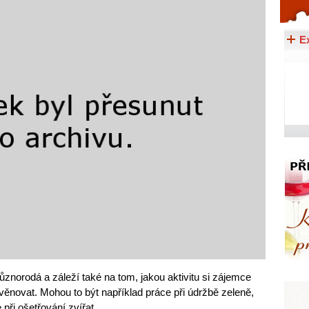
Celý článek...
E
různorodá a záleží také na tom, jakou aktivitu si zájemce
t věnovat. Mohou to být například práce při údržbě zeleně,
při ošetřování zvířat.