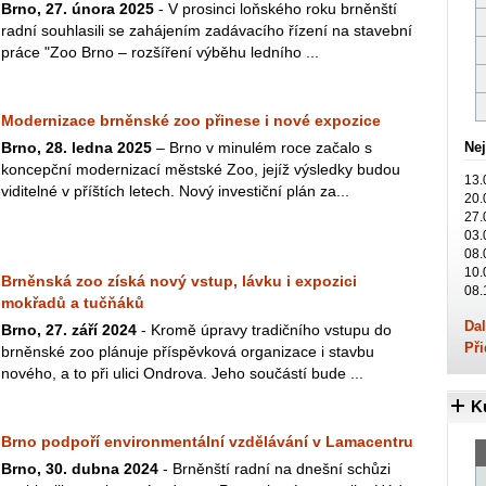
Brno, 27. února 2025
- V prosinci loňského roku brněnští
radní souhlasili se zahájením zadávacího řízení na stavební
práce "Zoo Brno – rozšíření výběhu ledního ...
Modernizace brněnské zoo přinese i nové expozice
Brno, 28. ledna 2025
– Brno v minulém roce začalo s
Nej
koncepční modernizací městské Zoo, jejíž výsledky budou
13.
viditelné v příštích letech. Nový investiční plán za...
20.
27.
03.
08.
10.
Brněnská zoo získá nový vstup, lávku i expozici
08.
mokřadů a tučňáků
Dal
Brno, 27. září 2024
- Kromě úpravy tradičního vstupu do
Při
brněnské zoo plánuje příspěvková organizace i stavbu
nového, a to při ulici Ondrova. Jeho součástí bude ...
K
Brno podpoří environmentální vzdělávání v Lamacentru
Brno, 30. dubna 2024
- Brněnští radní na dnešní schůzi