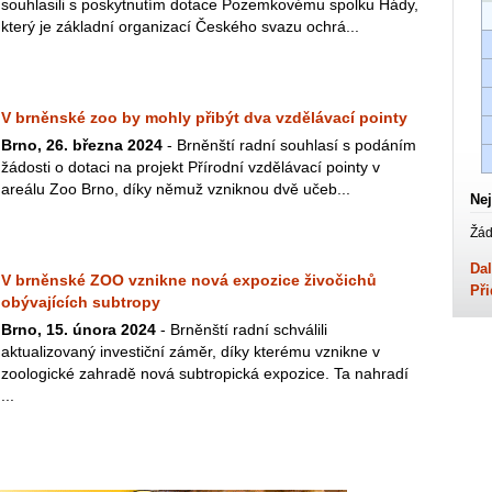
souhlasili s poskytnutím dotace Pozemkovému spolku Hády,
který je základní organizací Českého svazu ochrá...
V brněnské zoo by mohly přibýt dva vzdělávací pointy
Brno, 26. března 2024
- Brněnští radní souhlasí s podáním
žádosti o dotaci na projekt Přírodní vzdělávací pointy v
areálu Zoo Brno, díky němuž vzniknou dvě učeb...
Nej
Žád
Dal
V brněnské ZOO vznikne nová expozice živočichů
Při
obývajících subtropy
Brno, 15. února 2024
- Brněnští radní schválili
aktualizovaný investiční záměr, díky kterému vznikne v
zoologické zahradě nová subtropická expozice. Ta nahradí
...