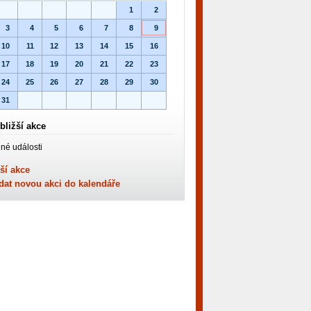
1
2
3
4
5
6
7
8
9
10
11
12
13
14
15
16
17
18
19
20
21
22
23
24
25
26
27
28
29
30
31
bližší akce
né události
ší akce
dat novou akci do kalendáře