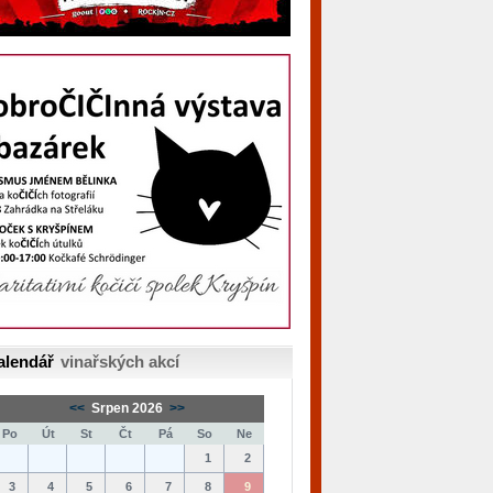
alendář
vinařských akcí
<<
Srpen 2026
>>
Po
Út
St
Čt
Pá
So
Ne
1
2
3
4
5
6
7
8
9