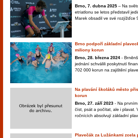
Brno, 7. dubna 2025
– Na svět
etriatlonu se letos představil je
Marek obsadil ve své rozjížďce 9
Brno podpoří základní plavec
miliony korun
Brno, 28. března 2024
- Brněnš
jednání schválili poskytnutí fina
702 000 korun na zajištění plave
Na plavání školáků město přis
korun
Brno, 27. září 2023
- Na prvním 
číst, psát a počítat, ale i plava
ročnících absolvují základní plav
Plavečák za Lužánkami zcela p