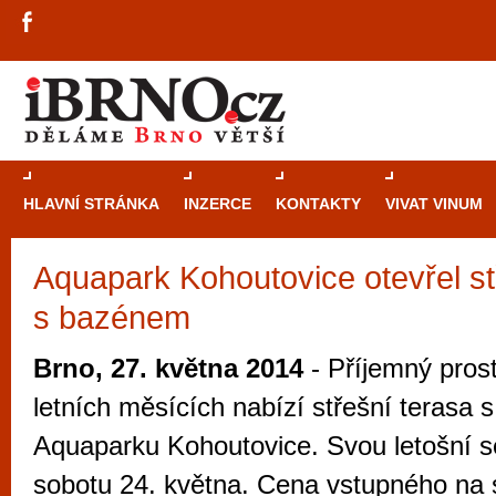
HLAVNÍ STRÁNKA
INZERCE
KONTAKTY
VIVAT VINUM
Aquapark Kohoutovice otevřel st
Průvodce
kasi
s bazénem
Brně: Od rulet
automaty
Brno, 27. května 2014
- Příjemný prost
Brno je měs
letních měsících nabízí střešní terasa
zajímavé p
Aquaparku Kohoutovice. Svou letošní se
restaurace, div
sobotu 24. května. Cena vstupného na s
Mimo jiné je ale také místem, kde si můžet