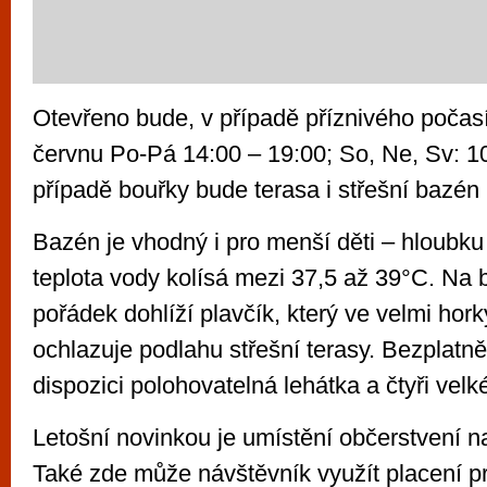
Otevřeno bude, v případě příznivého počasí
červnu Po-Pá 14:00 – 19:00; So, Ne, Sv: 1
případě bouřky bude terasa i střešní bazén
Bazén je vhodný i pro menší děti – hloubk
teplota vody kolísá mezi 37,5 až 39°C. Na
pořádek dohlíží plavčík, který ve velmi hor
ochlazuje podlahu střešní terasy. Bezplatně
dispozici polohovatelná lehátka a čtyři velk
Letošní novinkou je umístění občerstvení na
Také zde může návštěvník využít placení p