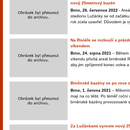
nový 25metrový bazén
Brno, 26. července 2022
- Areá
stadionu Lužánky se od začátku 
rok zcela uzavřel. Důvodem je 
Na Riviéře se rozloučí s prá
víkendem
Brno, 24. srpna 2021
– Během 
víkendu přivítá areál brněnské Riv
aby jim zpříjemnil konec volna a 
Brněnské bazény se po roce ot
Brno, 1. června 2021
– Milovní
mají na co těšit. Po téměř roční
brněnské bazény provozované s
Za Lužánkami vyroste nový 2