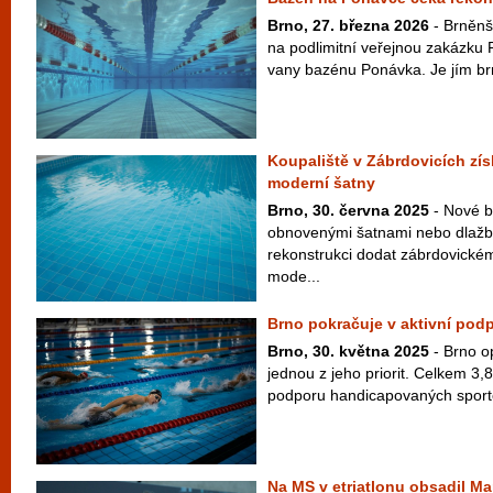
Brno, 27. března 2026
- Brněnšt
na podlimitní veřejnou zakázku
vany bazénu Ponávka. Je jím brn
Koupaliště v Zábrdovicích zí
moderní šatny
Brno, 30. června 2025
- Nové b
obnovenými šatnami nebo dlažb
rekonstrukci dodat zábrdovickém
mode...
Brno pokračuje v aktivní pod
Brno, 30. května 2025
- Brno op
jednou z jeho priorit. Celkem 3,
podporu handicapovaných sporto
Na MS v etriatlonu obsadil Ma