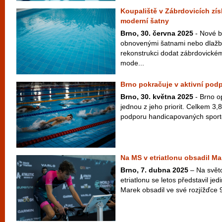
Koupaliště v Zábrdovicích zí
moderní šatny
Brno, 30. června 2025
- Nové b
obnovenými šatnami nebo dlažb
rekonstrukci dodat zábrdovickém
mode...
Brno pokračuje v aktivní pod
Brno, 30. května 2025
- Brno op
jednou z jeho priorit. Celkem 3,
podporu handicapovaných sporto
Na MS v etriatlonu obsadil Ma
Brno, 7. dubna 2025
– Na svět
etriatlonu se letos představil je
Marek obsadil ve své rozjížďce 9