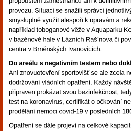
propouštění zaměstnanců ani k definitivní
provozu. Situaci se snažili správci jednotliv
smysluplně využít alespoň k opravám a rek
například toboganové věže v Aquaparku Ko
v bazénové hale v Lázních Rašínova či po
centra v Brněnských Ivanovicích.
Do areálu s negativním testem nebo do
Ani znovuotevření sportovišť se ale zcela 
dodržování vládních opatření. Každý návště
připraven prokázat svou bezinfekčnost, tedy
test na koronavirus, certifikát o očkování n
prodělání nemoci covid-19 v posledních 18
Opatření se dále projeví na celkové kapacit