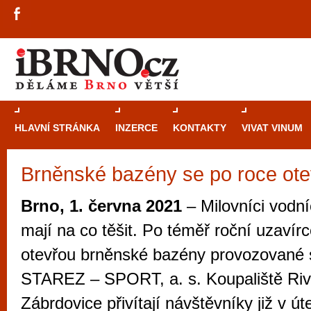
HLAVNÍ STRÁNKA
INZERCE
KONTAKTY
VIVAT VINUM
Brněnské bazény se po roce otev
Průvodce
kasi
Brně: Od rulet
Brno, 1. června 2021
– Milovníci vodn
automaty
mají na co těšit. Po téměř roční uzavír
Brno je měs
otevřou brněnské bazény provozované 
zajímavé p
STAREZ – SPORT, a. s. Koupaliště Riv
restaurace, div
Zábrdovice přivítají návštěvníky již v út
Mimo jiné je ale také místem, kde si můžet