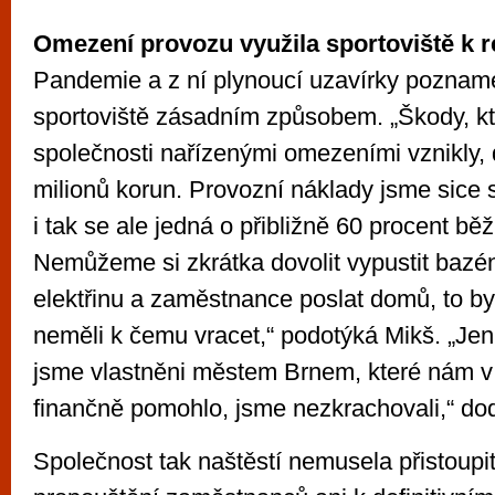
Omezení provozu využila sportoviště k 
Pandemie a z ní plynoucí uzavírky poznam
sportoviště zásadním způsobem. „Škody, kt
společnosti nařízenými omezeními vznikly, 
milionů korun. Provozní náklady jsme sice 
i tak se ale jedná o přibližně 60 procent b
Nemůžeme si zkrátka dovolit vypustit bazé
elektřinu a zaměstnance poslat domů, to b
neměli k čemu vracet,“ podotýká Mikš. „Jen
jsme vlastněni městem Brnem, které nám v t
finančně pomohlo, jsme nezkrachovali,“ do
Společnost tak naštěstí nemusela přistoup