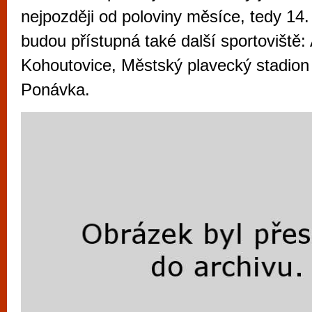
vyzkoušet různé kasinové hry. V neustál
nejpozději od poloviny měsíce, tedy 14.
metropoli naleznete širokou nabídku her o
budou přístupná také další sportoviště
po moderní automaty jak pro pravidelné n
Kohoutovice, Městský plavecký stadion
příležitostné hráče. V...
Ponávka.