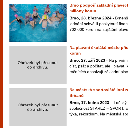
Brno podpoří základní plavec
miliony korun
Brno, 28. března 2024
- Brněnš
jednání schválili poskytnutí fina
702 000 korun na zajištění plave
Na plavání školáků město přis
korun
Brno, 27. září 2023
- Na prvním 
číst, psát a počítat, ale i plava
ročnících absolvují základní plav
Na městská sportoviště loni za
Brňanů
Brno, 17. ledna 2023
– Loňský 
společnost STAREZ – SPORT, a. 
týká, rekordním. Na městská sport