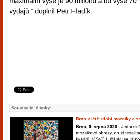
maximální výše je 90 milionů a do výše 70
výdajů,“ doplnil Petr Hladík.
Související články:
Brno v létě zdobí mozaiky a 
Brno, 6. srpna 2026
- Jedni skl
mozaikové obrazy, druzí tesali 
kvádrů. V SVČ Lužánky se již po