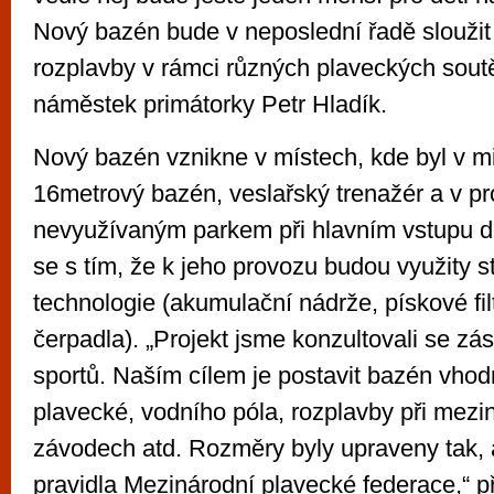
Nový bazén bude v neposlední řadě sloužit
rozplavby v rámci různých plaveckých soutě
náměstek primátorky Petr Hladík.
Nový bazén vznikne v místech, kde byl v mi
16metrový bazén, veslařský trenažér a v p
nevyužívaným parkem při hlavním vstupu do
se s tím, že k jeho provozu budou využity st
technologie (akumulační nádrže, pískové fi
čerpadla). „Projekt jsme konzultovali se zá
sportů. Naším cílem je postavit bazén vho
plavecké, vodního póla, rozplavby při mezi
závodech atd. Rozměry byly upraveny tak, 
pravidla Mezinárodní plavecké federace,“ při