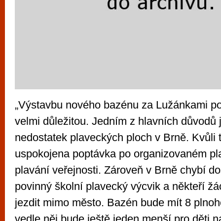
„Výstavbu nového bazénu za Lužánkami p
velmi důležitou. Jedním z hlavních důvodů 
nedostatek plaveckých ploch v Brně. Kvůli
uspokojena poptávka po organizovaném pla
plavání veřejnosti. Zároveň v Brně chybí d
povinný školní plavecký výcvik a někteří žá
jezdit mimo město. Bazén bude mít 8 plno
vedle něj bude ještě jeden menší pro děti n