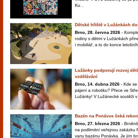
Ku...
Dětské hřiště v Lužánkách d
Brno, 28. června 2026
- Komple
rodiny s dětmi v Lužánkách přin
i mobiliář, a to do konce letošní
Lužánky podporují rozvoj dět
vzdělávání
Brno, 14. dubna 2026
- Kde se
pájení a robotiku? Přece ve Stř
Lužánky! V Lužánecké soutěži v e
Bazén na Ponávce čeká rekon
Brno, 27. března 2026
- Brněnšt
na podlimitní veřejnou zakázku
vany bazénu Ponávka. Je jím brn