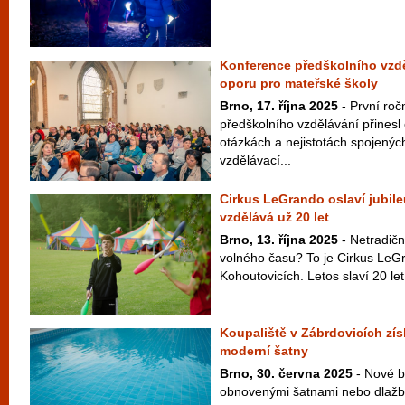
Konference předškolního vzděl
oporu pro mateřské školy
Brno, 17. října 2025
- První roč
předškolního vzdělávání přinesl
otázkách a nejistotách spojený
vzdělávací...
Cirkus LeGrando oslaví jubile
vzdělává už 20 let
Brno, 13. října 2025
- Netradičn
volného času? To je Cirkus LeGr
Kohoutovicích. Letos slaví 20 let 
Koupaliště v Zábrdovicích zí
moderní šatny
Brno, 30. června 2025
- Nové b
obnovenými šatnami nebo dlažb