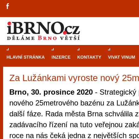
HLAVNÍ STRÁNKA
INZERCE
KONTAKTY
VIVAT VINUM
Za Lužánkami vyroste nový 25m
Průvodce
kasi
Brně: Od rulet
Brno, 30. prosince 2020
- Strategický 
automaty
nového 25metrového bazénu za Lužánk
Brno je měs
další fáze. Rada města Brna schválila 
zajímavé p
zadávacího řízení na tuto veřejnou zaká
restaurace, div
roce na nás čeká jedna z největších spo
Mimo jiné je ale také místem, kde si můžet