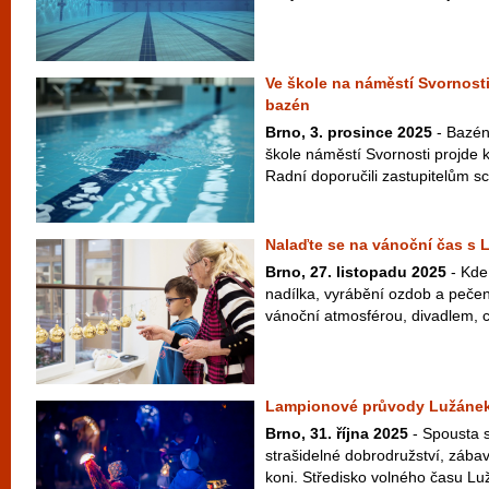
Ve škole na náměstí Svornosti
bazén
Brno, 3. prosince 2025
- Bazén
škole náměstí Svornosti projde 
Radní doporučili zastupitelům sch
Nalaďte se na vánoční čas s
Brno, 27. listopadu 2025
- Kde
nadílka, vyrábění ozdob a pečen
vánoční atmosférou, divadlem, c
Lampionové průvody Lužánek r
Brno, 31. října 2025
- Spousta s
strašidelné dobrodružství, zába
koni. Středisko volného času Luž