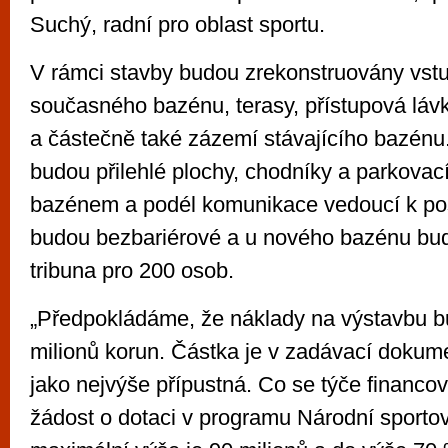
Suchý, radní pro oblast sportu.
V rámci stavby budou zrekonstruovány vstu
současného bazénu, terasy, přístupová lávk
a částečně také zázemí stávajícího bazénu
budou přilehlé plochy, chodníky a parkovac
bazénem a podél komunikace vedoucí k pos
budou bezbariérové a u nového bazénu bud
tribuna pro 200 osob.
„Předpokládáme, že náklady na výstavbu b
milionů korun. Částka je v zadávací dokum
jako nejvýše přípustná. Co se týče financo
žádost o dotaci v programu Národní sportovn