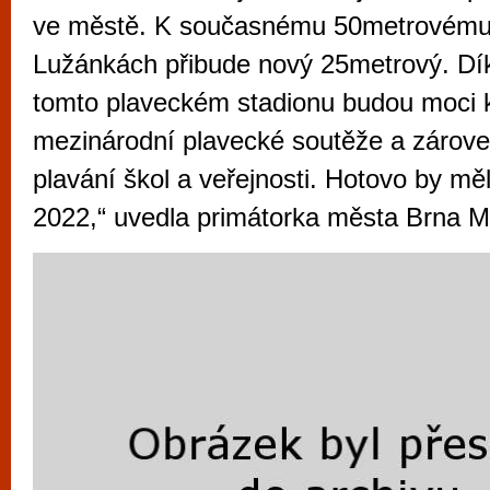
vyzkoušet různé kasinové hry. V neustál
ve městě. K současnému 50metrovému
metropoli naleznete širokou nabídku her o
Lužánkách přibude nový 25metrový. Dí
po moderní automaty jak pro pravidelné n
tomto plaveckém stadionu budou moci 
příležitostné hráče. V...
mezinárodní plavecké soutěže a zárove
plavání škol a veřejnosti. Hotovo by mě
2022,“ uvedla primátorka města Brna 