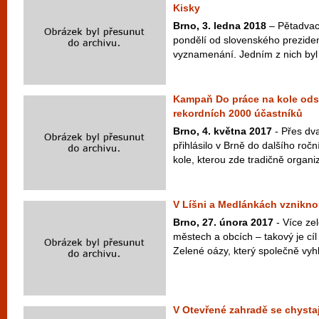
Kisky
Brno, 3. ledna 2018
– Pětadvace
pondělí od slovenského preziden
vyznamenání. Jedním z nich byl 
Kampaň Do práce na kole odsta
rekordních 2000 účastníků
Brno, 4. května 2017
- Přes dva
přihlásilo v Brně do dalšího ro
kole, kterou zde tradičně organi
V Líšni a Medlánkách vznikno
Brno, 27. února 2017
- Více ze
městech a obcích – takový je c
Zelené oázy, který společně vyh
V Otevřené zahradě se chysta