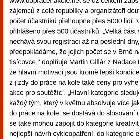
www.dopracenakole.net se už celkem zaps
zájemců z celé republiky a organizátoři douf
počet účastníků přehoupne přes 5000 lidí. 
přihlášeno přes 500 účastníků. „Velká část 
nechává svou registraci až na poslední dny
předpokládáme, že jejich počet se v Brně n
tisícovce," doplňuje Martin Gillár z Nadace 
že hlavní motivací jsou kromě lepší kondic
z jízdy do práce na kole také ceny pro výh
akce pro soutěžící. „Hlavní kategorie sleduj
každý tým, který v květnu absolvuje více jak
do práce na kole, se dostává do slosování 
se také mohou zapojit do kategorie kreativi
nejlepší návrh cykloopatření, do kategorie