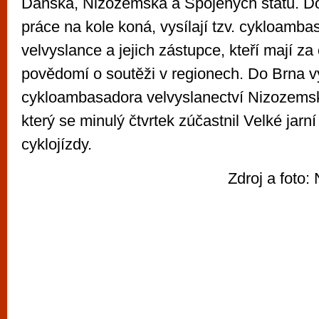
Dánska, Nizozemska a Spojených států. D
práce na kole koná, vysílají tzv. cykloamba
velvyslance a jejich zástupce, kteří mají za c
povědomí o soutěži v regionech. Do Brna v
cykloambasadora velvyslanectví Nizozemsk
který se minulý čtvrtek zúčastnil Velké jarn
cyklojízdy.
Zdroj a foto: