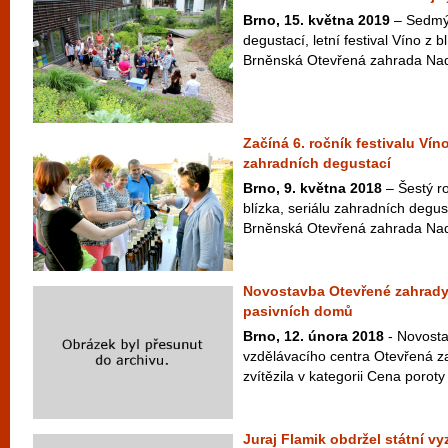
Brno, 15. května 2019
– Sedmý 
degustací, letní festival Víno z b
Brněnská Otevřená zahrada Nad
Začíná 6. ročník festivalu Víno
zahradních degustací
Brno, 9. května 2018
– Šestý ro
blízka, seriálu zahradních degus
Brněnská Otevřená zahrada Nad
Novostavba Otevřené zahrady z
pasivních domů
Brno, 12. února 2018
- Novosta
vzdělávacího centra Otevřená z
zvítězila v kategorii Cena poroty
Juraj Flamik obdržel státní v