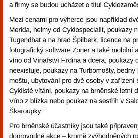
a firmy se budou ucházet o titul Cyklozaměs
Mezi cenami pro výherce jsou například dvě
Merida, helmy od Cyklospecialit, poukazy n
Tugendhat a na hrad Špilberk, licence na pr
fotografický software Zoner a také mobilní 
víno od Vinařství Hrdina a dcera, poukazy d
neexistuje, poukazy na Turbomošty, bedny
moštu, ubytování pro dvě osoby v zařízení s 
Cyklisté vítáni, poukazy na brněnské letní
Víno z blízka nebo poukaz na sestřih v Sa
Škaroupky.
Pro brněnské účastníky jsou také připraven
doprovodné akce – kromě zvýhodněných p