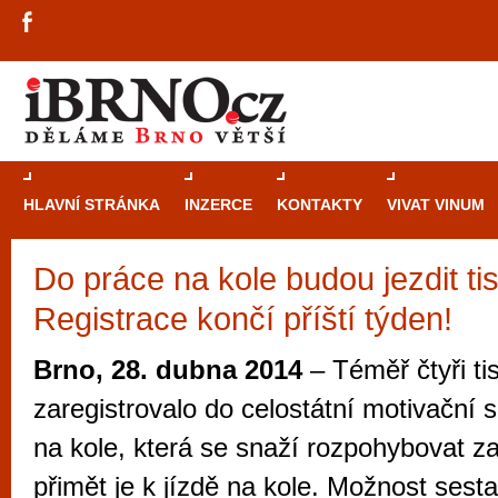
HLAVNÍ STRÁNKA
INZERCE
KONTAKTY
VIVAT VINUM
Do práce na kole budou jezdit tisí
Průvodce
kasi
Registrace končí příští týden!
Brně: Od rulet
automaty
Brno, 28. dubna 2014
– Téměř čtyři tis
Brno je měs
zaregistrovalo do celostátní motivační
zajímavé p
na kole, která se snaží rozpohybovat 
restaurace, div
přimět je k jízdě na kole. Možnost sesta
Mimo jiné je ale také místem, kde si můžet