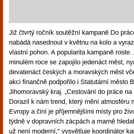
Již čtvrtý ročník soutěžní kampaně Do prác
nabádá nasednout v květnu na kolo a vyraz
vlastní pohon. A popularita kampaně roste.
minulém roce se zapojilo jedenáct měst, nyn
devatenáct českých a moravských měst vče
akci finančně podpořilo i Statutární město 
Jihomoravský kraj. „Cestování do práce na
Dorazil k nám trend, který mění atmosféru 
Evropy a činí je příjemnějšími místy pro živ
týdně v dopravních zácpách a marně hledat
už není moderní," vysvětluje koordinátor 