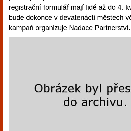
vyzkoušet různé kasinové hry. V neustál
registrační formulář mají lidé až do 4. k
metropoli naleznete širokou nabídku her o
bude dokonce v devatenácti městech v
po moderní automaty jak pro pravidelné n
kampaň organizuje Nadace Partnerství.
příležitostné hráče. V...