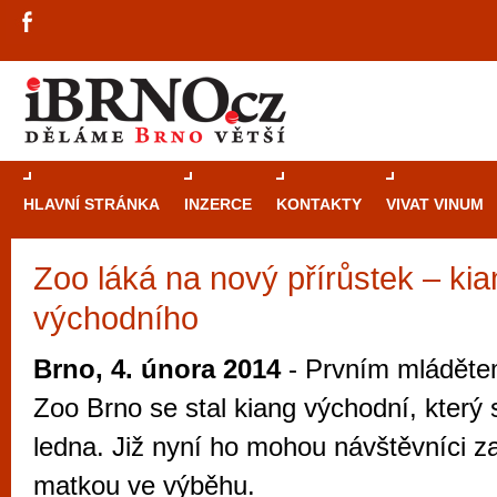
HLAVNÍ STRÁNKA
INZERCE
KONTAKTY
VIVAT VINUM
Zoo láká na nový přírůstek – ki
Průvodce
kasi
východního
Brně: Od rulet
automaty
Brno, 4. února 2014
- Prvním mláděte
Brno je měs
Zoo Brno se stal kiang východní, který 
zajímavé p
ledna. Již nyní ho mohou návštěvníci z
restaurace, div
matkou ve výběhu.
Mimo jiné je ale také místem, kde si můžet