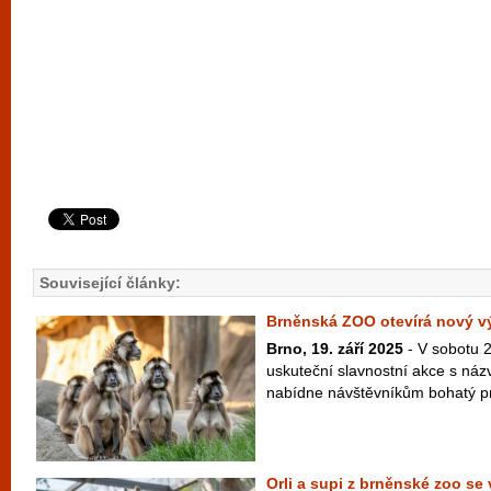
Související články:
Brněnská ZOO otevírá nový v
Brno, 19. září 2025
- V sobotu 2
uskuteční slavnostní akce s názv
nabídne návštěvníkům bohatý pr
Orli a supi z brněnské zoo se 