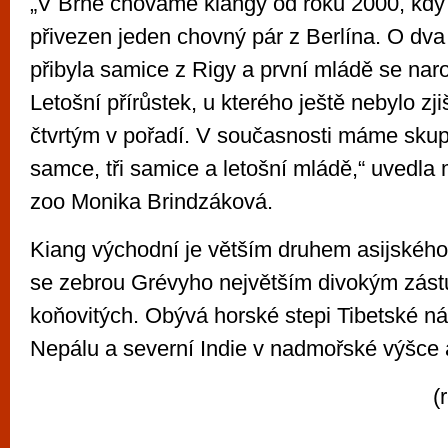
„V Brně chováme kiangy od roku 2000, kdy
přivezen jeden chovný pár z Berlína. O dva
přibyla samice z Rigy a první mládě se naro
Letošní přírůstek, u kterého ještě nebylo zji
čtvrtým v pořadí. V současnosti máme skup
samce, tři samice a letošní mládě,“ uvedla
zoo Monika Brindzáková.
Kiang východní je větším druhem asijského
se zebrou Grévyho největším divokým zást
koňovitých. Obývá horské stepi Tibetské ná
Nepálu a severní Indie v nadmořské výšce 
(