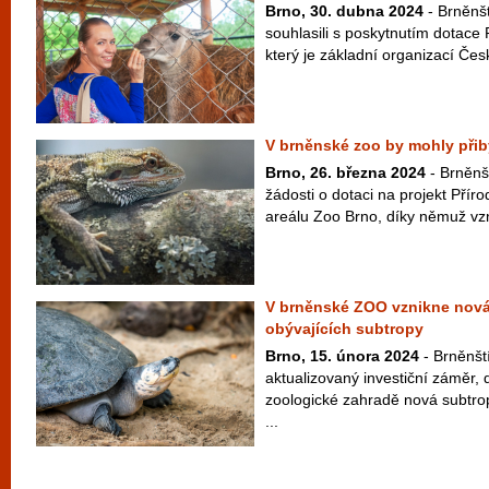
Brno, 30. dubna 2024
- Brněnšt
souhlasili s poskytnutím dotac
který je základní organizací Čes
V brněnské zoo by mohly přib
Brno, 26. března 2024
- Brněnš
žádosti o dotaci na projekt Příro
areálu Zoo Brno, díky němuž vz
V brněnské ZOO vznikne nová
obývajících subtropy
Brno, 15. února 2024
- Brněnští
aktualizovaný investiční záměr, 
zoologické zahradě nová subtro
...