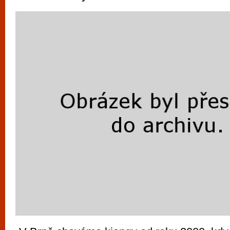
vyzkoušet různé kasinové hry. V neustál
metropoli naleznete širokou nabídku her o
po moderní automaty jak pro pravidelné n
příležitostné hráče. V...