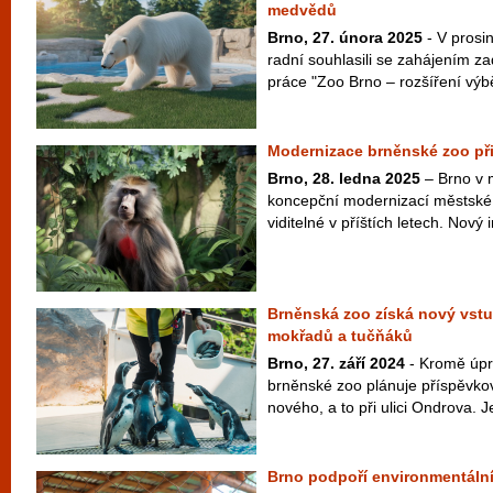
medvědů
Brno, 27. února 2025
- V prosin
radní souhlasili se zahájením z
práce "Zoo Brno – rozšíření výbě
Modernizace brněnské zoo při
Brno, 28. ledna 2025
– Brno v 
koncepční modernizací městské 
viditelné v příštích letech. Nový i
Brněnská zoo získá nový vstup
mokřadů a tučňáků
Brno, 27. září 2024
- Kromě úpr
brněnské zoo plánuje příspěvko
nového, a to při ulici Ondrova. J
Brno podpoří environmentální