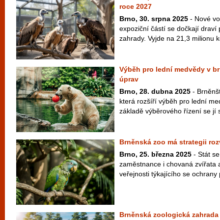
roce 2027
Brno, 30. srpna 2025
- Nové vo
expoziční částí se dočkají draví
zahrady. Vyjde na 21,3 milionu k
Výběh pro lední medvědy v b
úprav
Brno, 28. dubna 2025
- Brněnšt
která rozšíří výběh pro lední m
základě výběrového řízení se jí 
Brněnská zoo má strategii roz
Brno, 25. března 2025
- Stát s
zaměstnance i chovaná zvířata a
veřejnosti týkajícího se ochrany 
Brněnská zoologická zahrada 