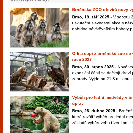
Brněnská ZOO otevírá nový v
Brno, 19. září 2025
- V sobotu 2
uskuteční slavnostní akce s názv
nabídne návštěvníkům bohatý pr
Orli a supi z brněnské zoo se 
roce 2027
Brno, 30. srpna 2025
- Nové vo
expoziční částí se dočkají draví
zahrady. Vyjde na 21,3 milionu k
Výběh pro lední medvědy v b
úprav
Brno, 28. dubna 2025
- Brněnšt
která rozšíří výběh pro lední m
základě výběrového řízení se jí 