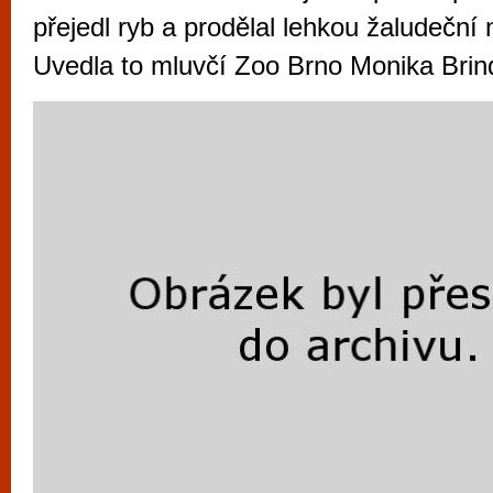
vyzkoušet různé kasinové hry. V neustál
přejedl ryb a prodělal lehkou žaludeční 
metropoli naleznete širokou nabídku her o
Uvedla to mluvčí Zoo Brno Monika Brin
po moderní automaty jak pro pravidelné n
příležitostné hráče. V...