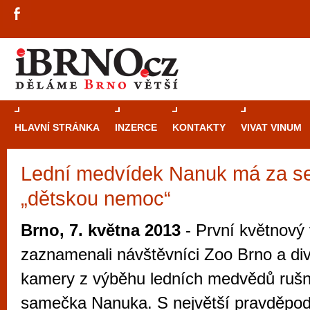
HLAVNÍ STRÁNKA
INZERCE
KONTAKTY
VIVAT VINUM
Lední medvídek Nanuk má za se
Průvodce
kasi
„dětskou nemoc“
Brně: Od rulet
automaty
Brno, 7. května 2013
- První květnový
Brno je měs
zaznamenali návštěvníci Zoo Brno a div
zajímavé p
kamery z výběhu ledních medvědů ruš
restaurace, div
samečka Nanuka. S největší pravděpod
Mimo jiné je ale také místem, kde si můžet