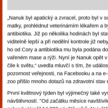
„Nanuk byl apatický a zvracel, proto byl v 
matky, prohlédnut veterinárním lékařem a 
antibiotika. Již po několika hodinách byl s
viditelně lepší a při nedělní kontrole již ne
ho od Cory a antibiotika mu byla podána d
vařeném mase a rýži. Nyní je Nanuk opět 
čile k světu,“ uvedla mluvčí s tím, že událo
pozornost veřejnosti, na Facebooku a na e
zoo přišlo mnoho dotazů na zdravotní stav
První květnový týden byl výjimečný také v
návštěvností. "Od začátku měsíce navštívil