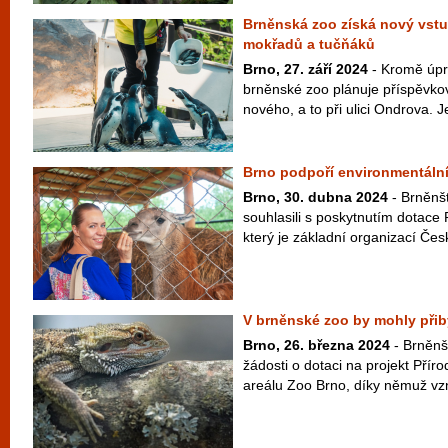
Brněnská zoo získá nový vstup
mokřadů a tučňáků
Brno, 27. září 2024
- Kromě úpr
brněnské zoo plánuje příspěvko
nového, a to při ulici Ondrova. J
Brno podpoří environmentální
Brno, 30. dubna 2024
- Brněnšt
souhlasili s poskytnutím dotac
který je základní organizací Čes
V brněnské zoo by mohly přib
Brno, 26. března 2024
- Brněnš
žádosti o dotaci na projekt Příro
areálu Zoo Brno, díky němuž vz