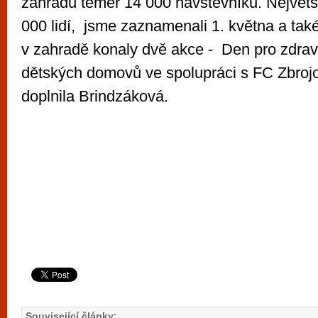
zahradu téměř 14 000 návštěvníků. Největš
000 lidí, jsme zaznamenali 1. května a tak
v zahradě konaly dvě akce - Den pro zdraví
dětských domovů ve spolupráci s FC Zbroj
doplnila Brindzáková.
Související články: