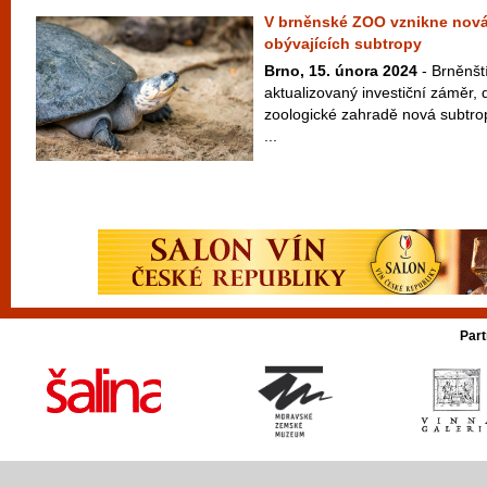
V brněnské ZOO vznikne nová
obývajících subtropy
Brno, 15. února 2024
- Brněnští
aktualizovaný investiční záměr, 
zoologické zahradě nová subtro
...
Part