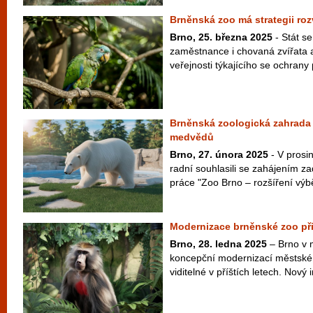
Brněnská zoo má strategii roz
Brno, 25. března 2025
- Stát s
zaměstnance i chovaná zvířata a
veřejnosti týkajícího se ochrany 
Brněnská zoologická zahrada 
medvědů
Brno, 27. února 2025
- V prosin
radní souhlasili se zahájením z
práce "Zoo Brno – rozšíření výbě
Modernizace brněnské zoo při
Brno, 28. ledna 2025
– Brno v 
koncepční modernizací městské 
viditelné v příštích letech. Nový i