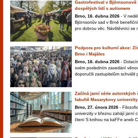
Gastrofestival v Björnsonov
dospělých lidí s autismem
Brno, 16. dubna 2026
- V neděl
Björnsonův sad v Brně benefiční
pro dobrou věc. Návštěvníci se m
Podpora pro kulturní akce: Zí
Brno i Majáles
Brno, 16. dubna 2026
- Dotací
svém posledním zasedání věnoval
doporučili zastupitelům schválit p
Začíná jarní série autorských 
fakultě Masarykovy univerzity
Brno, 27. února 2026
- Filozof
univerzity v březnu zahájí jarní 
čtení S knihou na kaFFe aneb Co