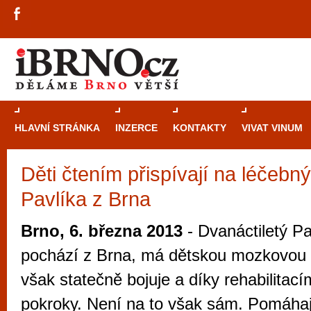
HLAVNÍ STRÁNKA
INZERCE
KONTAKTY
VIVAT VINUM
Děti čtením přispívají na léčebn
Průvodce
kasi
Pavlíka z Brna
Brně: Od rulet
automaty
Brno, 6. března 2013
- Dvanáctiletý Pa
Brno je měs
pochází z Brna, má dětskou mozkovou
zajímavé p
však statečně bojuje a díky rehabilitací
restaurace, div
pokroky. Není na to však sám. Pomáhají
Mimo jiné je ale také místem, kde si můžet