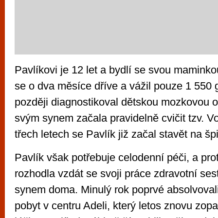
Pavlíkovi je 12 let a bydlí se svou maminko
se o dva měsíce dříve a vážil pouze 1 550 
později diagnostikoval dětskou mozkovou 
svým synem začala pravidelně cvičit tzv. V
třech letech se Pavlík již začal stavět na šp
Pavlík však potřebuje celodenní péči, a pr
rozhodla vzdát se svoji práce zdravotní sest
synem doma. Minulý rok poprvé absolvovali 
pobyt v centru Adeli, který letos znovu zo