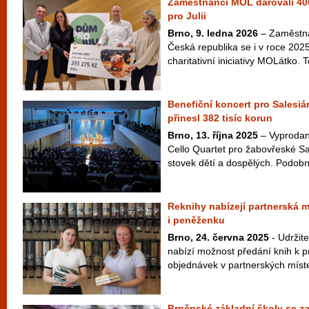
Zaměstnanci MOL darovali 400
pro Julii
Brno, 9. ledna 2026
– Zaměstna
Česká republika se i v roce 2025
charitativní iniciativy MOLátko. 
Benefiční koncert pro Salesi
přinesl 382 tisíc korun
Brno, 13. října 2025
– Vyprodan
Cello Quartet pro žabovřeské Sa
stovek dětí a dospělých. Podobně
Reknihy nabízejí partnerská mí
i peněženku
Brno, 24. června 2025
- Udržit
nabízí možnost předání knih k p
objednávek v partnerských místec
Brněnské základní školy se za