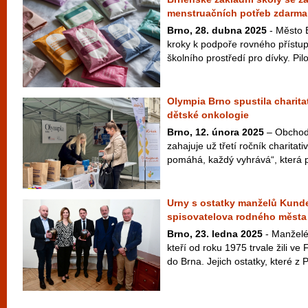
menstruačních potřeb zdarma
Brno, 28. dubna 2025
- Město 
kroky k podpoře rovného přístup
školního prostředí pro dívky. Pilo
Olympia Brno spustila charita
dětské onkologie
Brno, 12. února 2025
– Obchod
zahajuje už třetí ročník charita
pomáhá, každý vyhrává“, která p
Urny s ostatky manželů Kunde
spisovatelova rodného města
Brno, 23. ledna 2025
- Manželé
kteří od roku 1975 trvale žili ve F
do Brna. Jejich ostatky, které z P