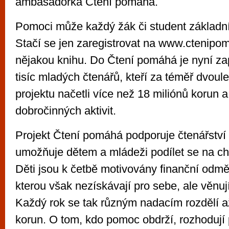
ambasadorka Čtení pomáhá.
Pomoci může každý žák či student základní 
Stačí se jen zaregistrovat na www.ctenipom
nějakou knihu. Do Čtení pomáhá je nyní za
tisíc mladých čtenářů, kteří za téměř dvoul
projektu načetli více než 18 miliónů korun a
dobročinných aktivit.
Projekt Čtení pomáhá podporuje čtenářství
umožňuje dětem a mládeži podílet se na char
Děti jsou k četbě motivovány finanční odm
kterou však nezískávají pro sebe, ale věnují 
Každý rok se tak různým nadacím rozdělí a
korun. O tom, kdo pomoc obdrží, rozhodují 