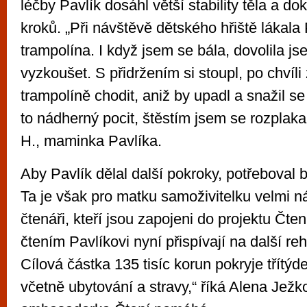
léčby Pavlík dosáhl větší stability těla a dok
kroků. „Při návštěvě dětského hřiště lákala
trampolína. I když jsem se bála, dovolila js
vyzkoušet. S přidržením si stoupl, po chvíli
trampolíně chodit, aniž by upadl a snažil se
to nádherný pocit, štěstím jsem se rozplakal
H., maminka Pavlíka.
Aby Pavlík dělal další pokroky, potřeboval 
Ta je však pro matku samoživitelku velmi n
čtenáři, kteří jsou zapojeni do projektu Čt
čtením Pavlíkovi nyní přispívají na další reh
Cílová částka 135 tisíc korun pokryje třítýd
včetně ubytování a stravy,“ říká Alena Ježk