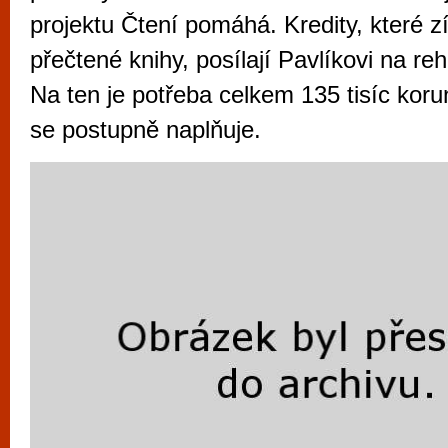
vyzkoušet různé kasinové hry. V neustál
projektu Čtení pomáhá. Kredity, které zí
metropoli naleznete širokou nabídku her o
přečtené knihy, posílají Pavlíkovi na reh
po moderní automaty jak pro pravidelné n
Na ten je potřeba celkem 135 tisíc koru
příležitostné hráče. V...
se postupně naplňuje.