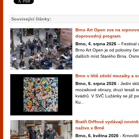
Související články:
Brno Art Open zve na srpnov
doprovodný program
Brno, 4. srpna 2026
– Festival
Brno Art Open je od poloviny čer
dalších míst Starého Brna. Osm
Brno v létě zdobí mozaiky a 
Brno, 6. srpna 2026
- Jedni skl
mozaikové obrazy, druzí tesali 
kvádrů. V SVČ Lužánky se již po
Ku...
Bratři Orffové vydávají novink
naživo v Brně
Brno, 6. května 2026
- Krnovští