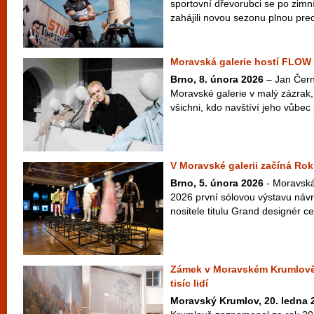
sportovní dřevorubci se po zimn
zahájili novou sezonu plnou prec
Moravská galerie hostí FLOW
Brno, 8. února 2026
– Jan Čern
Moravské galerie v malý zázrak
všichni, kdo navštíví jeho vůbe
V Moravské galerii začíná Ro
Brno, 5. února 2026
- Moravská
2026 první sólovou výstavu náv
nositele titulu Grand designér 
Zámek v Moravském Krumlově l
tisíc lidí
Moravský Krumlov, 20. ledna 