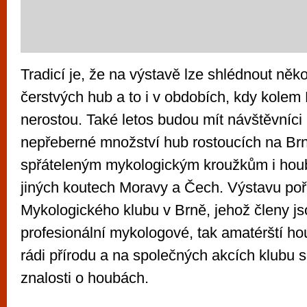
Tradicí je, že na výstavě lze shlédnout něko
čerstvých hub a to i v obdobích, kdy kolem
nerostou. Také letos budou mít návštěvníci
nepřeberné množství hub rostoucích na Br
spřáteleným mykologickým kroužkům i houb
jiných koutech Moravy a Čech. Výstavu poř
Mykologického klubu v Brně, jehož členy js
profesionální mykologové, tak amatérští hou
rádi přírodu a na společných akcích klubu s
znalosti o houbách.