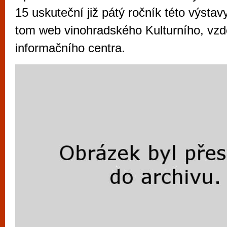
vyzkoušet různé kasinové hry. V neustál
15 uskuteční již pátý ročník této výstav
metropoli naleznete širokou nabídku her o
tom web vinohradského Kulturního, vzd
po moderní automaty jak pro pravidelné n
informačního centra.
příležitostné hráče. V...