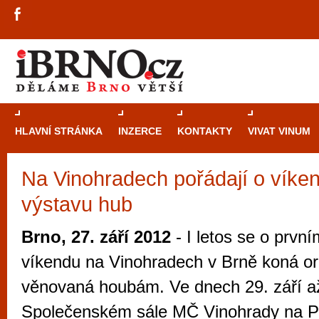
HLAVNÍ STRÁNKA
INZERCE
KONTAKTY
VIVAT VINUM
Na Vinohradech pořádají o víken
Průvodce
kasi
výstavu hub
Brně: Od rulet
automaty
Brno, 27. září 2012
- I letos se o prvn
Brno je měs
víkendu na Vinohradech v Brně koná ori
zajímavé p
věnovaná houbám. Ve dnech 29. září až 
restaurace, div
Společenském sále MČ Vinohrady na P
Mimo jiné je ale také místem, kde si můžet