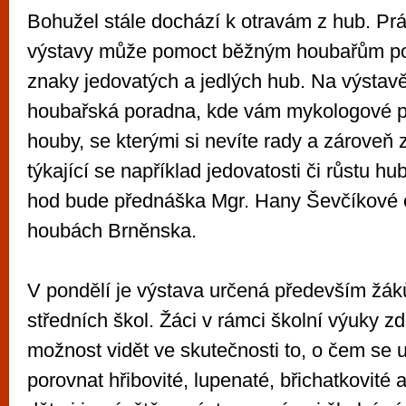
Bohužel stále dochází k otravám z hub. Pr
výstavy může pomoct běžným houbařům po
znaky jedovatých a jedlých hub. Na výstav
houbařská poradna, kde vám mykologové p
houby, se kterými si nevíte rady a zároveň
týkající se například jedovatosti či růstu h
hod bude přednáška Mgr. Hany Ševčíkové 
houbách Brněnska.
V pondělí je výstava určená především žá
středních škol. Žáci v rámci školní výuky z
možnost vidět ve skutečnosti to, o čem se uč
porovnat hřibovité, lupenaté, břichatkovité 