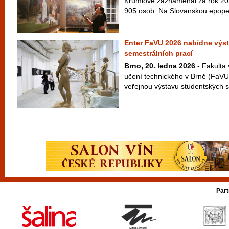
Krumlově zaznamenal za rok 20
905 osob. Na Slovanskou epopej 
Enter FaVU 2026 nabídne výs
semestrálních prací
Brno, 20. ledna 2026
- Fakulta
učení technického v Brně (FaVU
veřejnou výstavu studentských s
Part