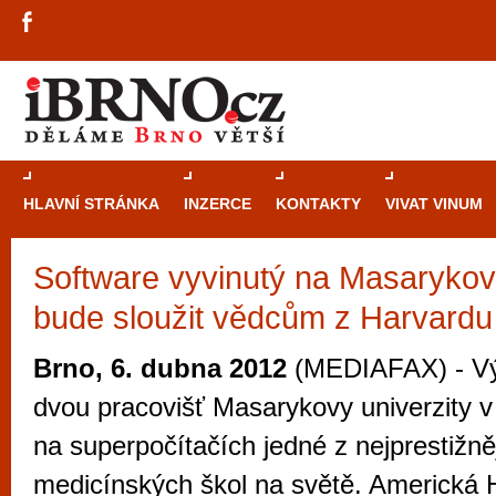
HLAVNÍ STRÁNKA
INZERCE
KONTAKTY
VIVAT VINUM
Software vyvinutý na Masarykově
Průvodce
kasi
bude sloužit vědcům z Harvardu
Brně: Od rulet
automaty
Brno, 6. dubna 2012
(MEDIAFAX) - Vý
Brno je měs
dvou pracovišť Masarykovy univerzity v
zajímavé p
na superpočítačích jedné z nejprestižně
restaurace, div
medicínských škol na světě. Americká 
Mimo jiné je ale také místem, kde si můžet