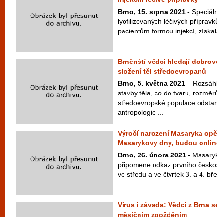
Brno, 15. srpna 2021
- Speciáln
lyofilizovaných léčivých přípravk
pacientům formou injekcí, získala
Brněnští vědci hledají dobrov
složení těl středoevropanů
Brno, 5. května 2021
– Rozsáhl
stavby těla, co do tvaru, rozměr
středoevropské populace odstar
antropologie ...
Výročí narození Masaryka op
Masarykovy dny, budou onlin
Brno, 26. února 2021
- Masaryk
připomene odkaz prvního česko
ve středu a ve čtvrtek 3. a 4. bř
Virus i závada: Vědci z Brna se
měsíčním zpožděním