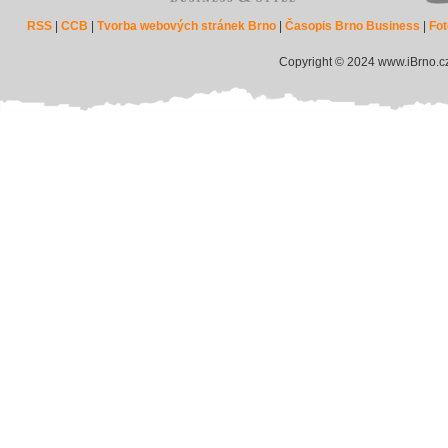
RSS
|
CCB
|
Tvorba webových stránek Brno
|
Časopis Brno Business
|
Fot
Copyright © 2024 www.iBrno.c