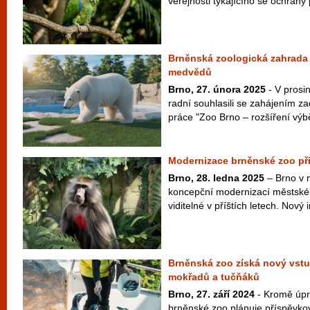
veřejnosti týkajícího se ochrany 
Brněnská zoologická zahrada 
medvědů
Brno, 27. února 2025
- V prosin
radní souhlasili se zahájením z
práce "Zoo Brno – rozšíření výbě
Modernizace brněnské zoo při
Brno, 28. ledna 2025
– Brno v 
koncepční modernizací městské 
viditelné v příštích letech. Nový i
Brněnská zoo získá nový vstup
mokřadů a tučňáků
Brno, 27. září 2024
- Kromě úpr
brněnské zoo plánuje příspěvko