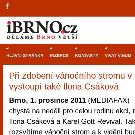
HLAVNÍ STRÁNKA
INZERCE
KONTAKTY
VIVAT VINUM
Při zdobení vánočního stromu v
Průvodce
kasi
vystoupí také Ilona Csáková
Brně: Od rulet
automaty
Brno, 1. prosince 2011
(MEDIAFAX) - 
Brno je měs
chystá na neděli pro celou rodinu akci, 
zajímavé p
Ilona Csáková a Karel Gott Revival. T
restaurace, div
rozsvítíme vánoční strom a k vidění bu
Mimo jiné je ale také místem, kde si můžet