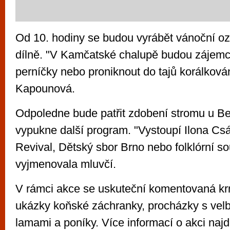
Od 10. hodiny se budou vyrábět vánoční o
dílně. "V Kamčatské chalupě budou zájemc
perníčky nebo proniknout do tajů korálkován
Kapounová.
Odpoledne bude patřit zdobení stromu u Be
vypukne další program. "Vystoupí Ilona Csá
Revival, Dětský sbor Brno nebo folklórní 
vyjmenovala mluvčí.
V rámci akce se uskuteční komentovaná krm
ukázky koňské záchranky, procházky s velb
lamami a poníky. Více informací o akci naj