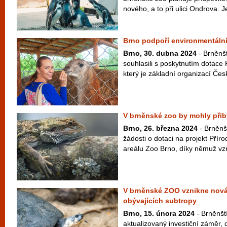
nového, a to při ulici Ondrova. J
Brno podpoří environmentální
Brno, 30. dubna 2024
- Brněnšt
souhlasili s poskytnutím dotac
který je základní organizací Čes
V brněnské zoo by mohly přib
Brno, 26. března 2024
- Brněnš
žádosti o dotaci na projekt Příro
areálu Zoo Brno, díky němuž vz
V brněnské ZOO vznikne nová
obývajících subtropy
Brno, 15. února 2024
- Brněnští
aktualizovaný investiční záměr, 