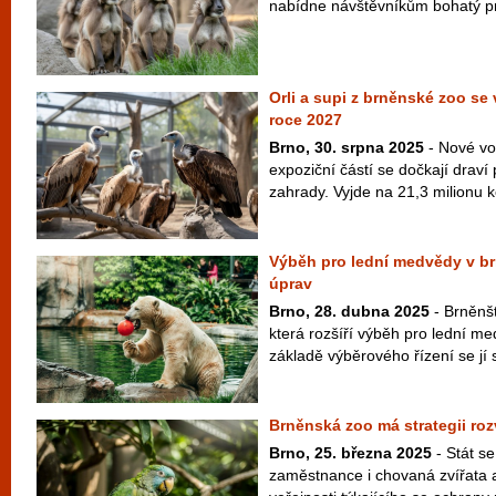
nabídne návštěvníkům bohatý pr
Orli a supi z brněnské zoo se 
roce 2027
Brno, 30. srpna 2025
- Nové vo
expoziční částí se dočkají draví
zahrady. Vyjde na 21,3 milionu k
Výběh pro lední medvědy v b
úprav
Brno, 28. dubna 2025
- Brněnšt
která rozšíří výběh pro lední m
základě výběrového řízení se jí 
Brněnská zoo má strategii roz
Brno, 25. března 2025
- Stát s
zaměstnance i chovaná zvířata a