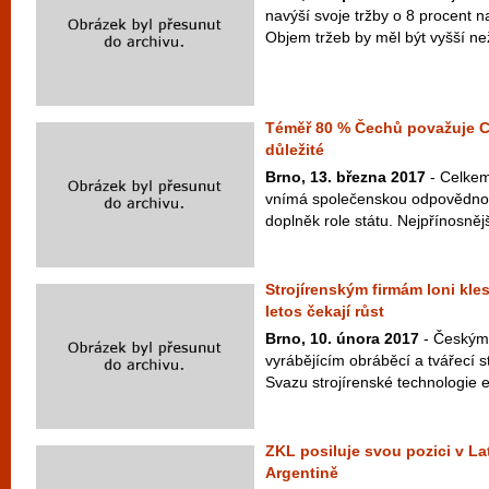
navýší svoje tržby o 8 procent n
Objem tržeb by měl být vyšší ne
Téměř 80 % Čechů považuje CS
důležité
Brno, 13. března 2017
- Celkem
vnímá společenskou odpovědnost
doplněk role státu. Nejpřínosnějš
Strojírenským firmám loni kles
letos čekají růst
Brno, 10. února 2017
- Českým 
vyrábějícím obráběcí a tvářecí s
Svazu strojírenské technologie e
ZKL posiluje svou pozici v La
Argentině