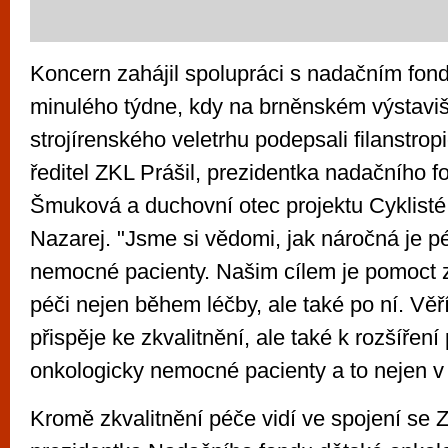
Koncern zahájil spolupráci s nadačním fon
minulého týdne, kdy na brněnském výstavišt
strojírenského veletrhu podepsali filanstro
ředitel ZKL Prášil, prezidentka nadačního f
Šmuková a duchovní otec projektu Cyklist
Nazarej. "Jsme si vědomi, jak náročná je p
nemocné pacienty. Našim cílem je pomoct zaj
péči nejen během léčby, ale také po ní. Věř
přispěje ke zkvalitnění, ale také k rozšíření
onkologicky nemocné pacienty a to nejen v B
Kromě zkvalitnění péče vidí ve spojení se Z