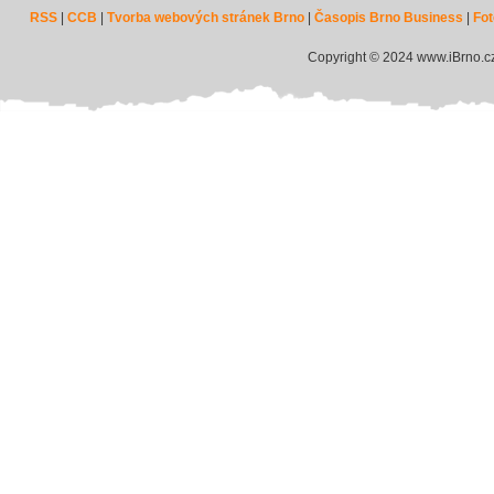
RSS
|
CCB
|
Tvorba webových stránek Brno
|
Časopis Brno Business
|
Fot
Copyright © 2024 www.iBrno.c