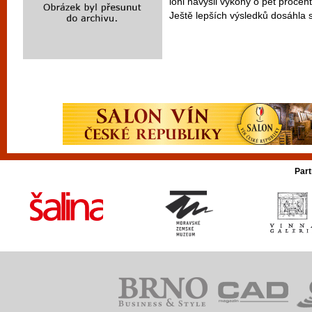
loni navýšil výkony o pět procen
Ještě lepších výsledků dosáhla s
Part