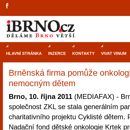
HLAVNÍ STRÁNKA
INZERCE
KONTAKTY
VIVAT VINUM
Brněnská firma pomůže onkolog
Průvodce
kasi
nemocným dětem
Brně: Od rulet
automaty
Brno, 10. října 2011
(MEDIAFAX) - Br
Brno je měs
společnost ZKL se stala generálním pa
zajímavé p
charitativního projektu Cyklisté dětem.
restaurace, div
Nadační fond dětské onkologie Krtek pr
Mimo jiné je ale také místem, kde si můžet