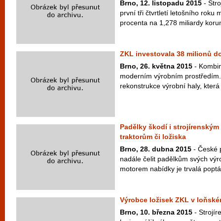
Brno, 12. listopadu 2015
- Str
první tři čtvrtletí letošního roku
procenta na 1,278 miliardy korun
ZKL investovala 38 milionů d
Brno, 26. května 2015
- Kombin
moderním výrobním prostředím.
rekonstrukce výrobní haly, která 
Padělky škodí i strojírenským 
traktorům či ložiska
Brno, 28. dubna 2015
- České 
nadále čelit padělkům svých vý
motorem nabídky je trvalá poptáv
Výrobce ložisek ZKL v loňském
Brno, 10. března 2015
- Strojí