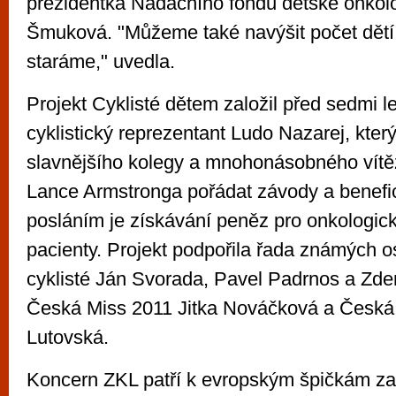
prezidentka Nadačního fondu dětské onkolo
Šmuková. "Můžeme také navýšit počet dětí,
staráme," uvedla.
Projekt Cyklisté dětem založil před sedmi l
cyklistický reprezentant Ludo Nazarej, kter
slavnějšího kolegy a mnohonásobného vítě
Lance Armstronga pořádat závody a benefic
posláním je získávání peněz pro onkologi
pacienty. Projekt podpořila řada známých o
cyklisté Ján Svorada, Pavel Padrnos a Zd
Česká Miss 2011 Jitka Nováčková a Česká 
Lutovská.
Koncern ZKL patří k evropským špičkám za