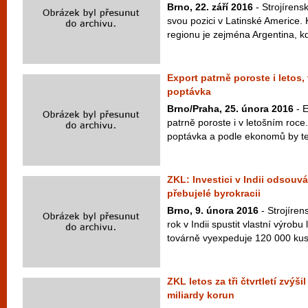
Brno, 22. září 2016
- Strojírens
svou pozici v Latinské Americe.
regionu je zejména Argentina, kde
Export patrně poroste i letos,
poptávka
Brno/Praha, 25. února 2016
- E
patrně poroste i v letošním roce
poptávka a podle ekonomů by tent
ZKL: Investici v Indii odsouv
přebujelé byrokracii
Brno, 9. února 2016
- Strojíre
rok v Indii spustit vlastní výrobu
továrně vyexpeduje 120 000 kus
ZKL letos za tři čtvrtletí zvýši
miliardy korun