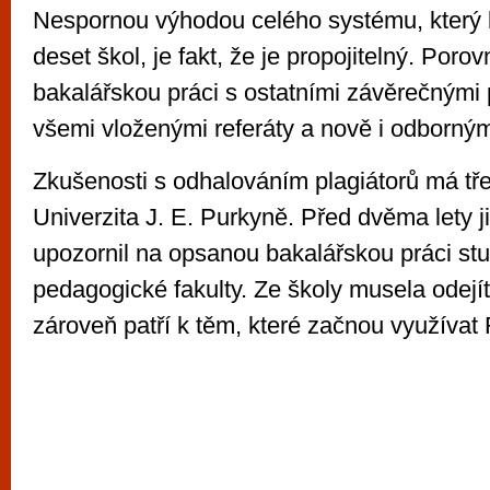
Nespornou výhodou celého systému, který 
deset škol, je fakt, že je propojitelný. Poro
bakalářskou práci s ostatními závěrečnými p
všemi vloženými referáty a nově i odbornými
Zkušenosti s odhalováním plagiátorů má tř
Univerzita J. E. Purkyně. Před dvěma lety j
upozornil na opsanou bakalářskou práci st
pedagogické fakulty. Ze školy musela odejít
zároveň patří k těm, které začnou využívat 