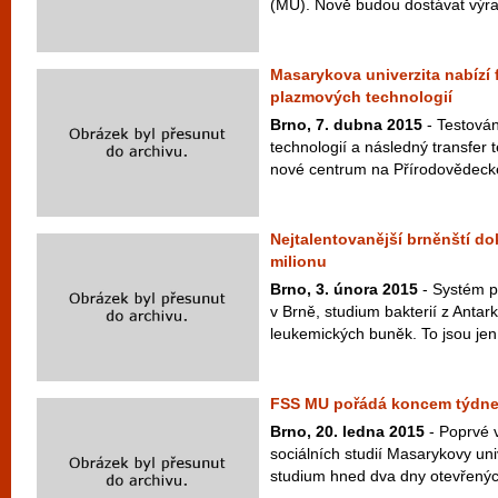
(MU). Nově budou dostávat výraz
Masarykova univerzita nabízí 
plazmových technologií
Brno, 7. dubna 2015
- Testová
technologií a následný transfer
nové centrum na Přírodovědecké
Nejtalentovanější brněnští dok
milionu
Brno, 3. února 2015
- Systém p
v Brně, studium bakterií z Antar
leukemických buněk. To jsou jen 
FSS MU pořádá koncem týdne 
Brno, 20. ledna 2015
- Poprvé v
sociálních studií Masarykovy uni
studium hned dva dny otevřených 