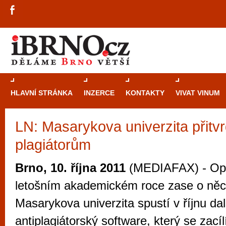
HLAVNÍ STRÁNKA
INZERCE
KONTAKTY
VIVAT VINUM
LN: Masarykova univerzita přitvrd
Průvodce
kasi
plagiátorům
Brně: Od rulet
automaty
Brno, 10. října 2011
(MEDIAFAX) - Opi
Brno je měs
letošním akademickém roce zase o něc
zajímavé p
Masarykova univerzita spustí v říjnu dal
restaurace, div
antiplagiátorský software, který se zacíl
Mimo jiné je ale také místem, kde si můžet