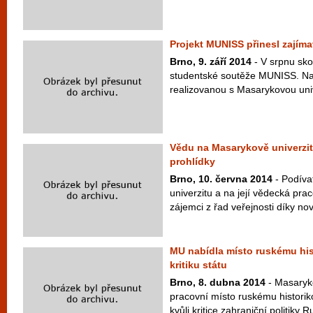
Projekt MUNISS přinesl zajím
Brno, 9. září 2014
- V srpnu skon
studentské soutěže MUNISS. Nava
realizovanou s Masarykovou univ
Vědu na Masarykově univerzitě 
prohlídky
Brno, 10. června 2014
- Podíva
univerzitu a na její vědecká pra
zájemci z řad veřejnosti díky no
MU nabídla místo ruskému his
kritiku státu
Brno, 8. dubna 2014
- Masaryko
pracovní místo ruskému historiko
kvůli kritice zahraniční politiky 