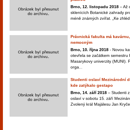
Brno, 12. listopadu 2018
– Až 
sklenících Botanické zahrady pr
méně známých zvířat. „Ke zhléd
Právnická fakulta má kavárnu
nemocným
Brno, 10. října 2018
- Novou ka
otevřela se začátkem semestru P
Masarykovy univerzity (MUNI). P
orga...
Studenti oslaví Mezinárodní 
kde zatýkalo gestapo
Brno, 14. září 2018
– Studenti 
oslaví v sobotu 15. září Meziná
Zvolený král Majálesu Jan Kryčer