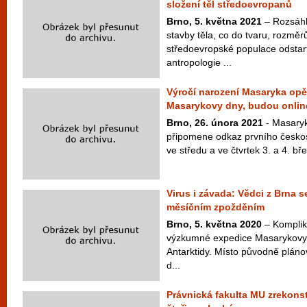
složení těl středoevropanů
Brno, 5. května 2021
– Rozsáhl
stavby těla, co do tvaru, rozměr
středoevropské populace odstar
antropologie ...
Výročí narození Masaryka op
Masarykovy dny, budou onlin
Brno, 26. února 2021
- Masaryk
připomene odkaz prvního česko
ve středu a ve čtvrtek 3. a 4. bř
Virus i závada: Vědci z Brna se
měsíčním zpožděním
Brno, 5. května 2020
– Kompliko
výzkumné expedice Masarykovy 
Antarktidy. Místo původně plán
d...
Právnická fakulta MU zrekons