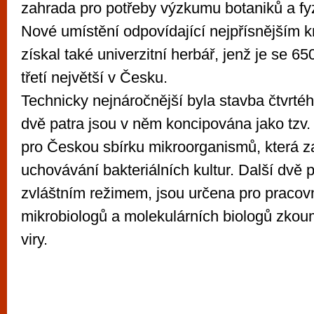
zahrada pro potřeby výzkumu botaniků a fyzi
Nové umístění odpovídající nejpřísnějším kr
získal také univerzitní herbář, jenž je se 65
třetí největší v Česku.
Technicky nejnáročnější byla stavba čtvrté
dvě patra jsou v něm koncipována jako tzv. s
pro Českou sbírku mikroorganismů, která za
uchovávání bakteriálních kultur. Další dvě p
zvláštním režimem, jsou určena pro pracov
mikrobiologů a molekulárních biologů zkoum
viry.