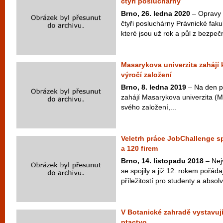
čtyři posluchárny
Brno, 26. ledna 2020
– Opravy 
čtyři posluchárny Právnické faku
které jsou už rok a půl z bezpeč
Masarykova univerzita zahájí
výročí založení
Brno, 8. ledna 2019
– Na den př
zahájí Masarykova univerzita (M
svého založení,...
Veletrh práce JobChallenge sp
a 120 firem
Brno, 14. listopadu 2018
– Nej
se spojily a již 12. rokem pořáda
příležitostí pro studenty a abso
V Botanické zahradě vystavují
ptactvo