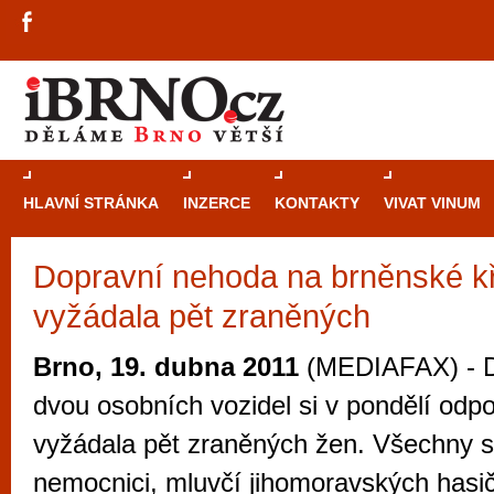
HLAVNÍ STRÁNKA
INZERCE
KONTAKTY
VIVAT VINUM
Dopravní nehoda na brněnské kř
Průvodce
kasi
vyžádala pět zraněných
Brně: Od rulet
automaty
Brno, 19. dubna 2011
(MEDIAFAX) - D
Brno je měs
dvou osobních vozidel si v pondělí odp
zajímavé p
vyžádala pět zraněných žen. Všechny s
restaurace, div
nemocnici, mluvčí jihomoravských hasič
Mimo jiné je ale také místem, kde si můžet