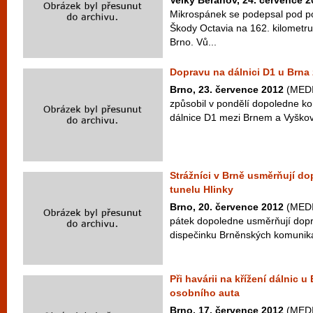
Velký Beranov, 24. července 2
Mikrospánek se podepsal pod po
Škody Octavia na 162. kilometr
Brno. Vů...
Dopravu na dálnici D1 u Brna
Brno, 23. července 2012
(MEDI
způsobil v pondělí dopoledne ko
dálnice D1 mezi Brnem a Vyškov
Strážníci v Brně usměrňují do
tunelu Hlinky
Brno, 20. července 2012
(MEDIA
pátek dopoledne usměrňují dopr
dispečinku Brněnských komunika
Při havárii na křížení dálnic u
osobního auta
Brno, 17. července 2012
(MEDIA