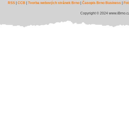
RSS
|
CCB
|
Tvorba webových stránek Brno
|
Časopis Brno Business
|
Fot
Copyright © 2024 www.iBrno.c