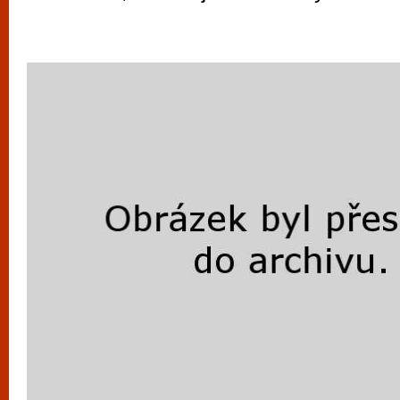
vyzkoušet různé kasinové hry. V neustál
metropoli naleznete širokou nabídku her o
po moderní automaty jak pro pravidelné n
příležitostné hráče. V...