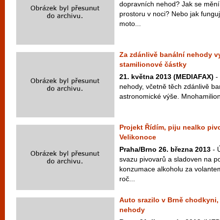
dopravních nehod? Jak se mění
prostoru v noci? Nebo jak fungu
moto...
Za zdánlivě banální nehody v
stamilionové částky
21. května 2013 (MEDIAFAX)
-
nehody, včetně těch zdánlivě b
astronomické výše. Mnohamiliono
Projekt Řídím, piju nealko pivo
Velikonoce
Praha/Brno 26. března 2013
- 
svazu pivovarů a sladoven na 
konzumace alkoholu za volantem
roč...
Auto srazilo v Brně chodkyni,
nehody