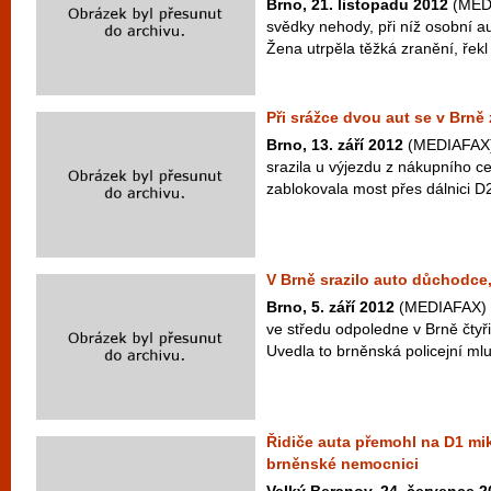
Brno, 21. listopadu 2012
(MEDI
svědky nehody, při níž osobní au
Žena utrpěla těžká zranění, řekl
Při srážce dvou aut se v Brně z
Brno, 13. září 2012
(MEDIAFAX) 
srazila u výjezdu z nákupního c
zablokovala most přes dálnici D2,
V Brně srazilo auto důchodce
Brno, 5. září 2012
(MEDIAFAX) -
ve středu odpoledne v Brně čtyř
Uvedla to brněnská policejní mlu
Řidiče auta přemohl na D1 mi
brněnské nemocnici