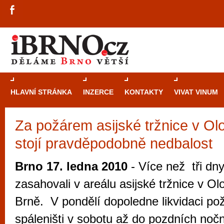
HLAVNÍ STRÁNKA
INZERCE
KONTAKTY
VIVAT VINUM
Za požárem asijské tržnice v Ol
Průvodce
kasi
stojí pravděpodobně nedbalost
Brně: Od rulet
automaty
Brno 17. ledna 2010
- Více než tři dny
Brno je měs
zasahovali v areálu asijské tržnice v Ol
zajímavé p
Brně. V pondělí dopoledne likvidaci pož
restaurace, div
spáleništi v sobotu až do pozdních noč
Mimo jiné je ale také místem, kde si můžet