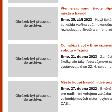
Vteřiny zachraňují životy, p
města a hasičů
Brno, 25. září 2023
- Když čekát
se každá vteřina zdát nekonečn
rozhodovat o životě a smrti, o zd
Co nabízí život v Brně cizincům
sobotu v Tržnici
Brno, 21. dubna 2023
- Zaměstn
školky, ale taky třeba zájmové 
vystavovatelů se 22. 4. sejde na 
Město koupí hasičům dvě požá
Brno, 27. dubna 2022
- Brněnšt
pro nadlimitní veřejnou zakázk
velkoobjemových cisternových a
CAS...