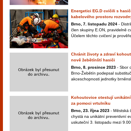
Energetici EG.D cvičili s hasi
kabelového prostoru rozvodn
Brno, 7. listopadu 2024
- Distr
člen skupiny E.ON, pravidelně cv
Účelem těchto cvičení je prověře
Chránit životy a zdraví koho
nově žebětínští hasiči
Brno, 8. prosince 2023
- Sbor 
Brno-Žebětín podepsal substitu
akceschopnosti jednotky brněnsk
Kohoutovice otestují unikátn
za pomoci vrtulníku
Brno, 23. října 2023
- Městská 
chystá na unikátní preventivní e
uskuteční 3. listopadu mezi 9.00 