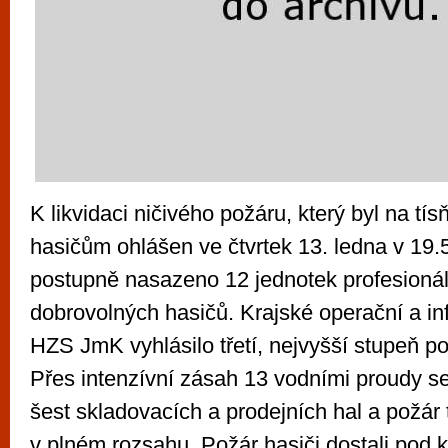
K likvidaci ničivého požáru, který byl na tís
hasičům ohlášen ve čtvrtek 13. ledna v 19.
postupně nasazeno 12 jednotek profesionál
dobrovolných hasičů. Krajské operační a in
HZS JmK vyhlásilo třetí, nejvyšší stupeň p
Přes intenzívní zásah 13 vodními proudy se
šest skladovacích a prodejních hal a požár 
v plném rozsahu. Požár hasiči dostali pod k