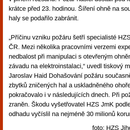
krátce před 23. hodinou. Šíření ohně na so
haly se podařilo zabránit.
„Příčinu vzniku požáru šetří specialisté HZ
ČR. Mezi několika pracovními verzemi exper
nedbalost při manipulaci s otevřeným ohně
závadu na elektroinstalaci,“ uvedl tiskový m
Jaroslav Haid Dohašování požáru současn
zbytků zničených hal a uskladněného ohoř
pokračovalo i v následujících dnech. Při po
zraněn. Škodu vyšetřovatel HZS JmK podl
odhadu vyčíslil na nejméně 30 milionů koru
foto: HZS Ji