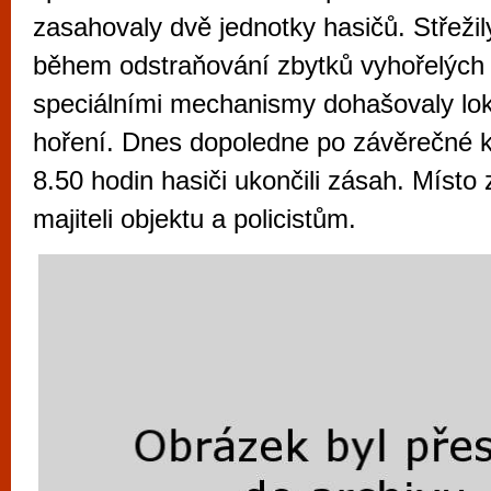
vyzkoušet různé kasinové hry. V neustál
zasahovaly dvě jednotky hasičů. Střežil
metropoli naleznete širokou nabídku her o
během odstraňování zbytků vyhořelých 
po moderní automaty jak pro pravidelné n
speciálními mechanismy dohašovaly lok
příležitostné hráče. V...
hoření. Dnes dopoledne po závěrečné ko
8.50 hodin hasiči ukončili zásah. Místo
majiteli objektu a policistům.