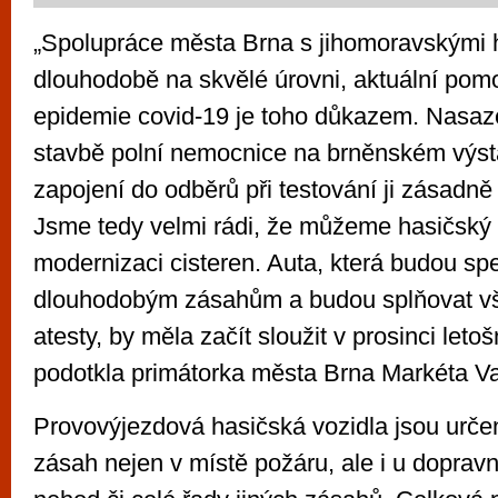
„Spolupráce města Brna s jihomoravskými h
dlouhodobě na skvělé úrovni, aktuální pomo
epidemie covid-19 je toho důkazem. Nasaze
stavbě polní nemocnice na brněnském výst
zapojení do odběrů při testování ji zásadn
Jsme tedy velmi rádi, že můžeme hasičský 
modernizaci cisteren. Auta, která budou sp
dlouhodobým zásahům a budou splňovat v
atesty, by měla začít sloužit v prosinci letoš
podotkla primátorka města Brna Markéta V
Provovýjezdová hasičská vozidla jsou urče
zásah nejen v místě požáru, ale i u doprav