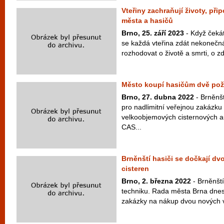
Vteřiny zachraňují životy, p
města a hasičů
Brno, 25. září 2023
- Když čekát
se každá vteřina zdát nekonečn
rozhodovat o životě a smrti, o zd
Město koupí hasičům dvě požá
Brno, 27. dubna 2022
- Brněnšt
pro nadlimitní veřejnou zakázk
velkoobjemových cisternových a
CAS...
Brněnští hasiči se dočkají d
cisteren
Brno, 2. března 2022
- Brněnšt
techniku. Rada města Brna dnes 
zakázky na nákup dvou nových 