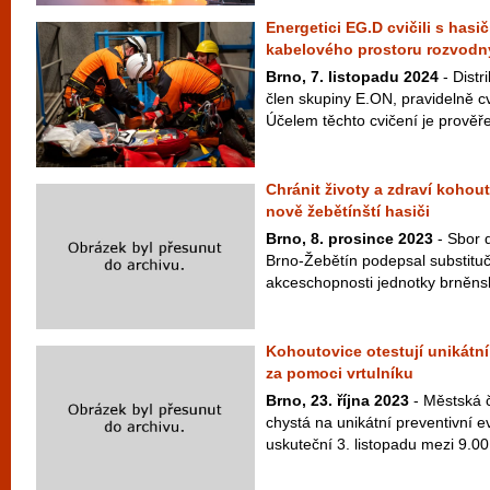
Energetici EG.D cvičili s hasi
kabelového prostoru rozvodn
Brno, 7. listopadu 2024
- Distr
člen skupiny E.ON, pravidelně cv
Účelem těchto cvičení je prověře
Chránit životy a zdraví koho
nově žebětínští hasiči
Brno, 8. prosince 2023
- Sbor 
Brno-Žebětín podepsal substitu
akceschopnosti jednotky brněnsk
Kohoutovice otestují unikátn
za pomoci vrtulníku
Brno, 23. října 2023
- Městská 
chystá na unikátní preventivní e
uskuteční 3. listopadu mezi 9.00 