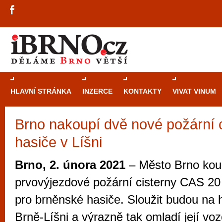
HLAVNÍ STRÁNKA
INZERCE
KONTAKTY
VIVAT VINUM
Brno nakoupí dvě nové požární c
Průvodce
kasi
hasiče v Líšni
Brně: Od rulet
automaty
Brno, 2. února 2021
– Město Brno kou
Brno je měs
prvovýjezdové požární cisterny CAS 20
zajímavé p
pro brněnské hasiče. Sloužit budou na h
restaurace, div
Brně-Líšni a výrazně tak omladí její vo
Mimo jiné je ale také místem, kde si můžet