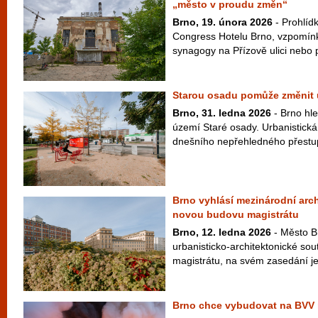
„město v proudu změn“
Brno, 19. února 2026
- Prohlíd
Congress Hotelu Brno, vzpomínk
synagogy na Přízově ulici nebo 
Starou osadu pomůže změnit 
Brno, 31. ledna 2026
- Brno hle
území Staré osady. Urbanistická 
dnešního nepřehledného přestup
Brno vyhlásí mezinárodní arc
novou budovu magistrátu
Brno, 12. ledna 2026
- Město Br
urbanisticko-architektonické so
magistrátu, na svém zasedání jej
Brno chce vybudovat na BVV 