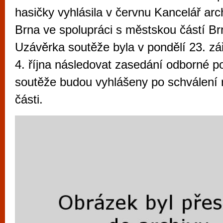
vyzkoušet různé kasinové hry. V neustál
hasičky vyhlásila v červnu Kancelář arc
metropoli naleznete širokou nabídku her o
Brna ve spolupráci s městskou částí B
po moderní automaty jak pro pravidelné n
Uzávěrka soutěže byla v pondělí 23. zář
příležitostné hráče. V...
4. října následovat zasedání odborné p
soutěže budou vyhlášeny po schválení
části.