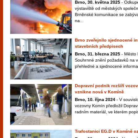
Brno, 30. května 2025
- Odkup
výstaviště od městských společn
Brněnské komunikace se zabýval
na...
Brno zveřejnilo sjednocené i
stavebních předpisech
Brno, 31. března 2025
- Město 
Souhrnné znění požadavků na vý
přehledné a sjednocené informac
Dopravní podnik rozšíří vozov
vznikne nová v Komíně
Brno, 10. října 2024
- V souvisl
vozovny Komín předložil Doprav
radním materiál, ve kterém popis
Trafostanici EG.D v Komíně o