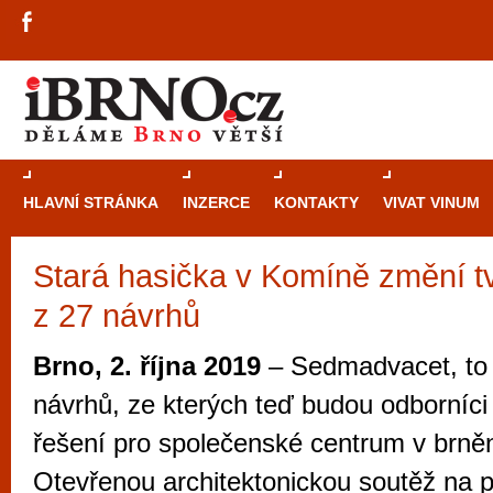
HLAVNÍ STRÁNKA
INZERCE
KONTAKTY
VIVAT VINUM
Stará hasička v Komíně změní tv
Průvodce
kasi
z 27 návrhů
Brně: Od rulet
automaty
Brno, 2. října 2019
– Sedmadvacet, to j
Brno je měs
návrhů, ze kterých teď budou odborníci 
zajímavé p
řešení pro společenské centrum v brn
restaurace, div
Otevřenou architektonickou soutěž na 
Mimo jiné je ale také místem, kde si můžet