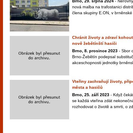
Brno, 29. srpna 2024
- Nerovný
nová malba na trafostanici distr
člena skupiny E.ON, v brněnské 
Chránit životy a zdraví koho
nově žebětínští hasiči
Brno, 8. prosince 2023
- Sbor 
Brno-Žebětín podepsal substitu
akceschopnosti jednotky brněnsk
Vteřiny zachraňují životy, p
města a hasičů
Brno, 25. září 2023
- Když čekát
se každá vteřina zdát nekonečn
rozhodovat o životě a smrti, o zd