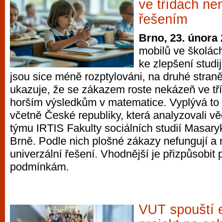
ve třídách ne
řešením
Brno, 23. února
mobilů ve školác
ke zlepšení studi
jsou sice méně rozptylováni, na druhé stran
ukazuje, že se zákazem roste nekázeň ve tř
horším výsledkům v matematice. Vyplývá to 
včetně České republiky, která analyzovali 
týmu IRTIS Fakulty sociálních studií Masaryk
Brně. Podle nich plošné zákazy nefungují a 
univerzální řešení. Vhodnější je přizpůsobit 
podmínkám.
VUT spouští 