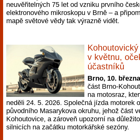
neuvěřitelných 75 let od vzniku prvního če
elektronového mikroskopu v Brně – a připom
mapě světové vědy tak výrazně vidět.
Kohoutovický
v květnu, oče
účastníků
Brno, 10. březn
část Brno-Kohout
na motosraz, kter
neděli 24. 5. 2026. Společná jízda motorek ož
původního Masarykova okruhu, jehož část v
Kohoutovice, a zároveň upozorní na důležito
silnicích na začátku motorkářské sezóny.