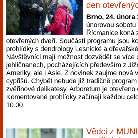
den otevřenýc
Brno, 24. února
únorovou sobotu 
Řícmanice koná 
otevřených dveří. Součástí programu jsou 
prohlídky s dendrology Lesnické a dřevařs
Návštěvníci mají možnost dozvědět se více
jehličnanech, pocházejících především z Již
Ameriky, ale i Asie. Z novinek zaujme nová 
cypřišů. Chybět nebude již tradičně program 
zvěřinové delikatesy. Arboretum je otevřeno 
Komentované prohlídky začínají každou celo
10.00.
Vědci z MUNI