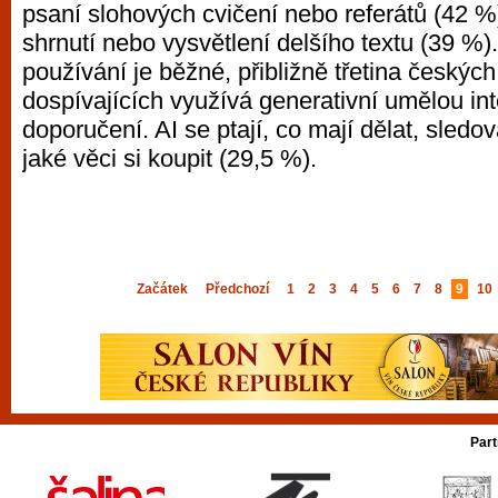
psaní slohových cvičení nebo referátů (42 %
shrnutí nebo vysvětlení delšího textu (39 %
používání je běžné, přibližně třetina českých
dospívajících využívá generativní umělou int
doporučení. AI se ptají, co mají dělat, sledo
jaké věci si koupit (29,5 %).
Začátek
Předchozí
1
2
3
4
5
6
7
8
9
10
Part