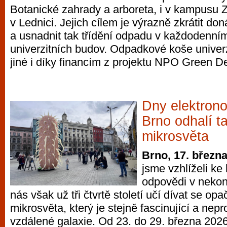
Botanické zahrady a arboreta, i v kampusu Z
vyzkoušet různé kasinové hry. V neustál
v Lednici. Jejich cílem je výrazně zkrátit d
metropoli naleznete širokou nabídku her o
a usnadnit tak třídění odpadu v každodenní
po moderní automaty jak pro pravidelné n
univerzitních budov. Odpadkové koše univer
příležitostné hráče. V...
jiné i díky financím z projektu NPO Green De
Dny elektron
Brno odhalí t
mikrosvěta
Brno, 17. březn
jsme vzhlíželi ke
odpovědi v neko
nás však už tři čtvrtě století učí dívat se 
mikrosvěta, který je stejně fascinující a nep
vzdálené galaxie. Od 23. do 29. března 202