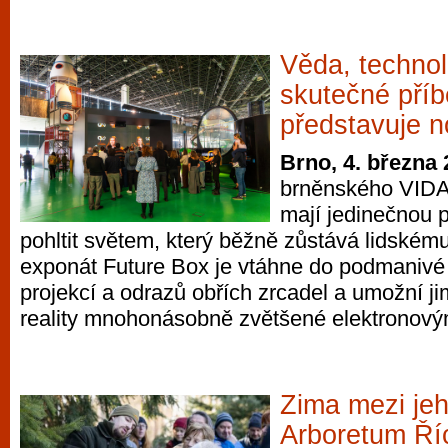
Věda, technol
skutečné příb
představuje 
Brno, 4. března
brněnského VIDA!
mají jedinečnou p
pohltit světem, který běžně zůstává lidském
exponát Future Box je vtáhne do podmanivé 
projekcí a odrazů obřích zrcadel a umožní j
reality mnohonásobně zvětšené elektronový
Zima mezi jeh
Arboretum Ří