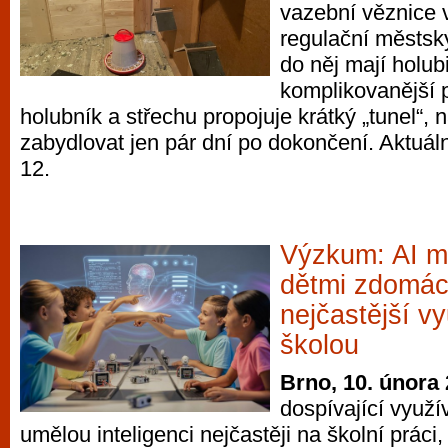
vazební věznice v
regulační městský
do něj mají holub
komplikovanější p
holubník a střechu propojuje krátký „tunel“, n
zabydlovat jen pár dní po dokončení. Aktuáln
12.
Výzkum: AI m
dětmi zdomác
nejčastější vy
školou
Brno, 10. února
dospívající využív
umělou inteligenci nejčastěji na školní práci