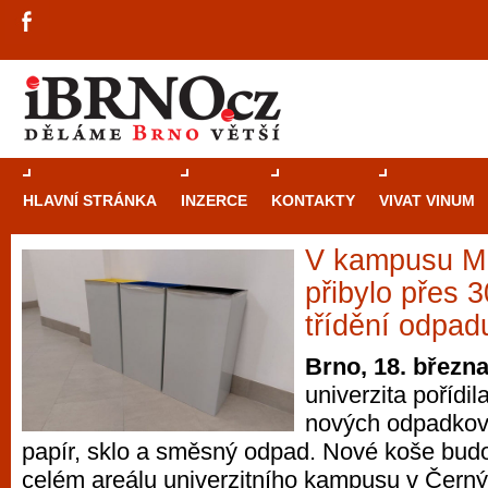
HLAVNÍ STRÁNKA
INZERCE
KONTAKTY
VIVAT VINUM
V kampusu 
Průvodce
kasi
přibylo přes 
Brně: Od rulet
třídění odpad
automaty
Brno, 18. březn
univerzita pořídi
Brno je měs
nových odpadkový
zajímavé p
papír, sklo a směsný odpad. Nové koše budo
restaurace, div
celém areálu univerzitního kampusu v Černý
Mimo jiné je ale také místem, kde si můžet