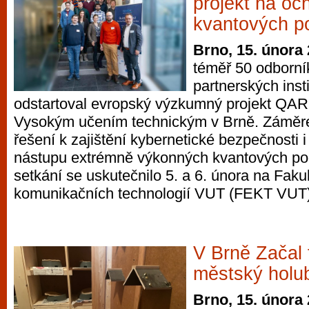
projekt na oc
kvantových p
Brno, 15. února
téměř 50 odborní
partnerských inst
odstartoval evropský výzkumný projekt QA
Vysokým učením technickým v Brně. Záměrem
řešení k zajištění kybernetické bezpečnosti
nástupu extrémně výkonných kvantových po
setkání se uskutečnilo 5. a 6. února na Fakul
komunikačních technologií VUT (FEKT VUT)
V Brně Začal 
městský holu
Brno, 15. února