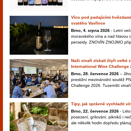
Víno pod padajícími hvězdami
svatého Vavřince
Brno, 4. srpna 2026
- Letní več
moravského vína a nad hlavou ob
perseidy. ZNOVÍN ZNOJMO připra
Naši vinaři získali čtyři velké
International Wine Challenge
Brno, 28. července 2026
– Jiho
prestižní mezinárodní soutěž PI
Challenge 2026. Tuzemští vinaři 
Tipy, jak správně vychladit v
Brno, 22. července 2026
- Léto
posezení, grilování, pikniků i 
ale několik hodin dopředu plánuje