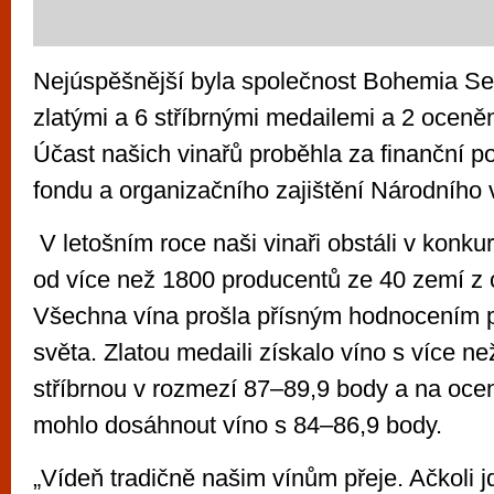
Nejúspěšnější byla společnost Bohemia Sekt
zlatými a 6 stříbrnými medailemi a 2 oceněn
Účast našich vinařů proběhla za finanční 
fondu a organizačního zajištění Národního 
V letošním roce naši vinaři obstáli v konku
od více než 1800 producentů ze 40 zemí z 
Všechna vína prošla přísným hodnocením p
světa. Zlatou medaili získalo víno s více ne
stříbrnou v rozmezí 87–89,9 body a na ocen
mohlo dosáhnout víno s 84–86,9 body.
„Vídeň tradičně našim vínům přeje. Ačkoli j