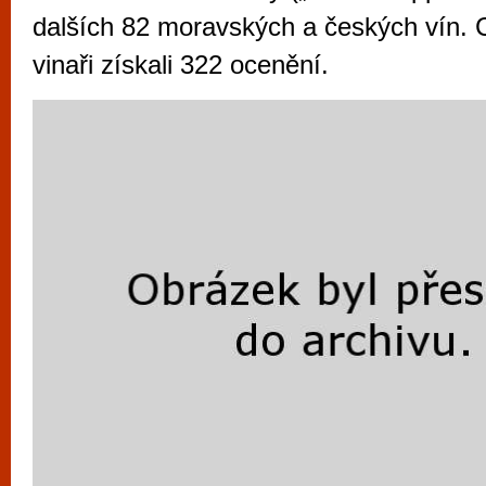
vyzkoušet různé kasinové hry. V neustál
dalších 82 moravských a českých vín. 
metropoli naleznete širokou nabídku her o
vinaři získali 322 ocenění.
po moderní automaty jak pro pravidelné n
příležitostné hráče. V...