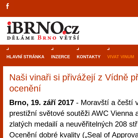
HLAVNÍ STRÁNKA
INZERCE
KONTAKTY
VIVAT VINUM
Naši vinaři si přivážejí z Vídně 
Průvodce
kasi
ocenění
Brně: Od rulet
automaty
Brno, 19. září 2017
- Moravští a čeští v
Brno je měs
prestižní světové soutěži AWC Vienna a
zajímavé p
zlatých medailí a neuvěřitelných 208 stř
restaurace, div
Ocenění dobré kvality („Seal of Approva
Mimo jiné je ale také místem, kde si můžet