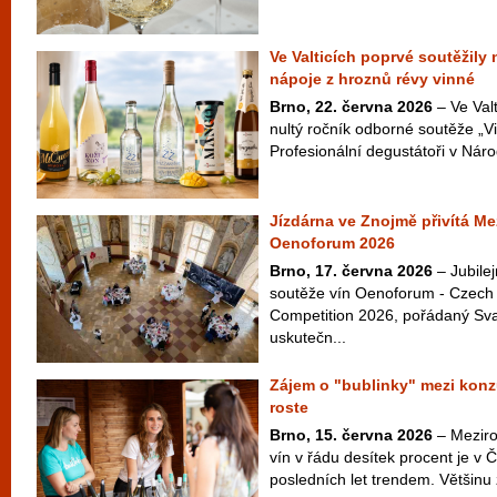
Ve Valticích poprvé soutěžily
nápoje z hroznů révy vinné
Brno, 22. června 2026
– Ve Valt
nultý ročník odborné soutěže „Vi
Profesionální degustátoři v Náro
Jízdárna ve Znojmě přivítá Me
Oenoforum 2026
Brno, 17. června 2026
– Jubilej
soutěže vín Oenoforum - Czech 
Competition 2026, pořádaný Sv
uskutečn...
Zájem o "bublinky" mezi konz
roste
Brno, 15. června 2026
– Meziroč
vín v řádu desítek procent je v 
posledních let trendem. Většinu z