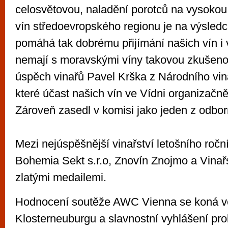
celosvětovou, naladění porotců na vysokou 
vín středoevropského regionu je na výsledc
pomáhá tak dobrému přijímání našich vín i 
nemají s moravskými víny takovou zkušeno
úspěch vinařů Pavel Krška z Národního vin
které účast našich vín ve Vídni organizačně
Zároveň zasedl v komisi jako jeden z odbor
Mezi nejúspěšnější vinařství letošního roční
Bohemia Sekt s.r.o, Znovín Znojmo a Vinař
zlatými medailemi.
Hodnocení soutěže AWC Vienna se koná ve
Klosterneuburgu a slavnostní vyhlášení pr