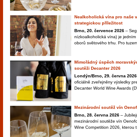
Nealkoholická vína pro naše 
strategickou příležitost
Brno, 20. července 2026
– Seg
nízkoalkoholická vína) je jedním 
oborů světového trhu. Pro tuzem
Mimořádný úspěch moravskýc
soutěži Decanter 2026
Londýn/Brno, 29. června 2026
oficiálně zveřejněny výsledky pr
Decanter World Wine Awards (D
Mezinárodní soutěž vín Oenof
Brno, 28. června 2026
– Jubilej
mezinárodní soutěže vín Oenofo
Wine Competition 2026, kterou t