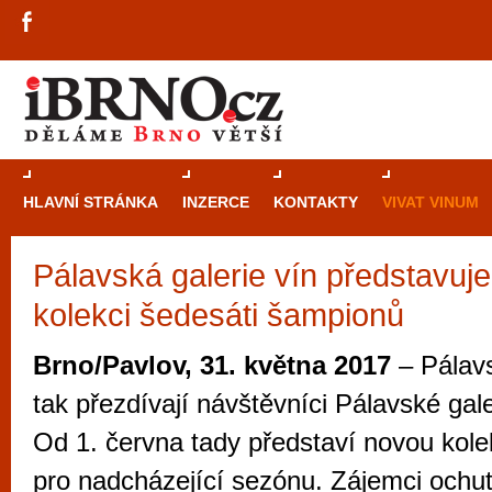
HLAVNÍ STRÁNKA
INZERCE
KONTAKTY
VIVAT VINUM
Pálavská galerie vín představuj
Průvodce
kasi
kolekci šedesáti šampionů
Brně: Od rulet
automaty
Brno/Pavlov, 31. května 2017
– Pálavs
Brno je měs
tak přezdívají návštěvníci Pálavské gale
zajímavé p
Od 1. června tady představí novou kolek
restaurace, div
pro nadcházející sezónu. Zájemci ochut
Mimo jiné je ale také místem, kde si můžet