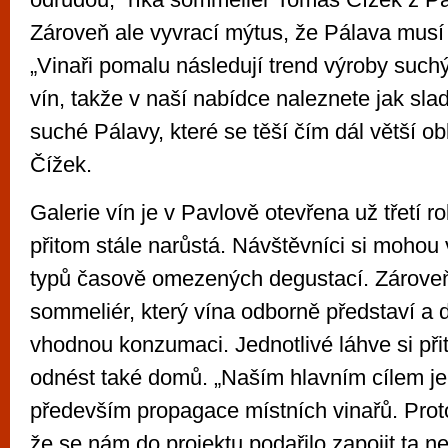
Zároveň ale vyvrací mýtus, že Pálava musí
„Vinaři pomalu následují trend výroby such
vín, takže v naší nabídce naleznete jak sla
suché Pálavy, které se těší čím dál větší ob
Čížek.
Galerie vín je v Pavlově otevřena už třetí ro
přitom stále narůstá. Návštěvníci si mohou 
typů časově omezených degustací. Zároveň 
sommeliér, který vína odborně představí a d
vhodnou konzumaci. Jednotlivé láhve si př
odnést také domů. „Naším hlavním cílem je
především propagace místních vinařů. Prot
že se nám do projektu podařilo zapojit ta nej