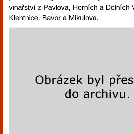
vyzkoušet různé kasinové hry. V neustál
vinařství z Pavlova, Horních a Dolních 
metropoli naleznete širokou nabídku her o
Klentnice, Bavor a Mikulova.
po moderní automaty jak pro pravidelné n
příležitostné hráče. V...