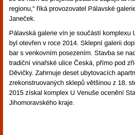
regionu,“ říká provozovatel Pálavské galer
Janeček.
Pálavská galerie vín je součástí komplexu 
byl otevřen v roce 2014. Sklepní galerii dop
bar s venkovním posezením. Stavba se nac
tradiční vinařské ulice Česká, přímo pod zř
Děvičky. Zahrnuje deset ubytovacích apart
zrekonstruovaných sklepů většinou z 18. st
2015 získal komplex U Venuše ocenění St
Jihomoravského kraje.