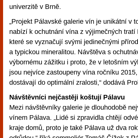
univerzitě v Brně.
„Projekt Pálavské galerie vín je unikátní v 
nabízí k ochutnání vína z výjimečných tratí
které se vyznačují svými jedinečnými přír
a typickou mineralitou. Návštěva s ochutná
výbornému zážitku i proto, že v letošním v
jsou nejvíce zastoupeny vína ročníku 2015,
dostávají do optimální zralosti,“ dodává Pro
Návštěvníci nejčastěji koštují Pálavu
Mezi návštěvníky galerie je dlouhodobě ne
vínem Pálava. „Lidé si zpravidla chtějí od
kraje domů, proto je také Pálava už dva ro
odrůdou,“ říká sommeliér Tomáš Čížek z Pál