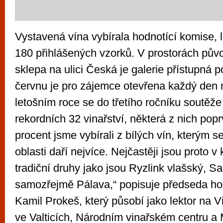
Vystavená vína vybírala hodnotící komise, 
180 přihlášených vzorků. V prostorách pův
sklepa na ulici Česká je galerie přístupná p
červnu je pro zájemce otevřena každý den 
letošním roce se do třetího ročníku soutěže 
rekordních 32 vinařství, některá z nich pop
procent jsme vybírali z bílých vín, kterým s
oblasti daří nejvíce. Nejčastěji jsou proto 
tradiční druhy jako jsou Ryzlink vlašský, S
samozřejmě Pálava,“ popisuje předseda ho
Kamil Prokeš, který působí jako lektor na 
ve Valticích, Národním vinařském centru a