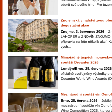
oborů světového trhu. Pro tuzem
Znojemská vinařství zvou přes
degustační akce
Znojmo, 3. července 2026
– Zn
LAHOFER a ZNOVÍN ZNOJMO. Ta
připravila na léto několik akcí. 
vych...
Mimořádný úspěch moravskýc
soutěži Decanter 2026
Londýn/Brno, 29. června 2026
oficiálně zveřejněny výsledky pr
Decanter World Wine Awards (D
Mezinárodní soutěž vín Oenof
Brno, 28. června 2026
– Jubilej
mezinárodní soutěže vín Oenofo
Wine Competition 2026, kterou t