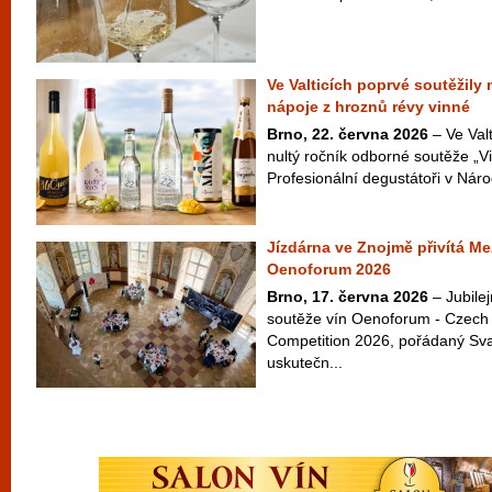
Ve Valticích poprvé soutěžily
nápoje z hroznů révy vinné
Brno, 22. června 2026
– Ve Valt
nultý ročník odborné soutěže „Vi
Profesionální degustátoři v Náro
Jízdárna ve Znojmě přivítá Me
Oenoforum 2026
Brno, 17. června 2026
– Jubilej
soutěže vín Oenoforum - Czech 
Competition 2026, pořádaný Sv
uskutečn...