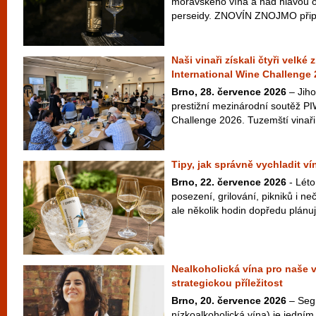
moravského vína a nad hlavou ob
perseidy. ZNOVÍN ZNOJMO připra
Naši vinaři získali čtyři velké
International Wine Challenge
Brno, 28. července 2026
– Jiho
prestižní mezinárodní soutěž PI
Challenge 2026. Tuzemští vinaři 
Tipy, jak správně vychladit v
Brno, 22. července 2026
- Léto
posezení, grilování, pikniků i 
ale několik hodin dopředu plánuje
Nealkoholická vína pro naše 
strategickou příležitost
Brno, 20. července 2026
– Seg
nízkoalkoholická vína) je jedním 