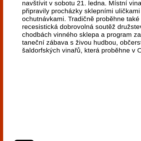
navštívit v sobotu 21. ledna. Místní vin
připravily procházky sklepními uličkam
ochutnávkami. Tradičně proběhne také
recesistická dobrovolná soutěž družste
chodbách vinného sklepa a program zav
taneční zábava s živou hudbou, občer
šaldorfských vinařů, která proběhne v 