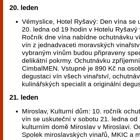
20. leden
Vémyslice, Hotel Ryšavý: Den vína se 
20. ledna od 19 hodin v Hotelu Ryšavý 
Ročník dne vína nabídne ochutnávku v
vín z jednadvaceti moravských vinařství
vybraným vínům budou připraveny spe
delikátní pokrmy. Ochutnávku zpříjemn
CimbalMEN. Vstupné je 890 Kč na osob
degustaci vín všech vinařství, ochutná
kulinářských specialit a originální degus
21. leden
Miroslav, Kulturní dům: 10. ročník och
vín se uskuteční v sobotu 21. ledna od
kulturním domě Miroslav v Miroslavi. 
Spolek miroslavských vinařů, MKIC a m