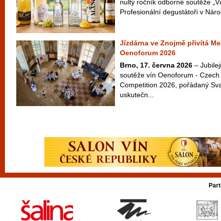
nultý ročník odborné soutěže „Vi
Profesionální degustátoři v Náro
Jízdárna ve Znojmě přivítá Me
Oenoforum 2026
Brno, 17. června 2026
– Jubilej
soutěže vín Oenoforum - Czech 
Competition 2026, pořádaný Sv
uskutečn...
Part