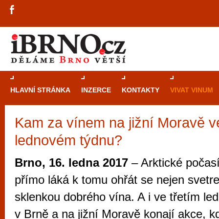
HLAVNÍ STRÁNKA
INZERCE
KONTAKTY
VIVAT VINUM
Kam za vínem na jižní Moravě ve
Průvodce
kasi
lednovém týdnu?
Brně: Od rulet
automaty
Brno, 16. ledna 2017
– Arktické počas
Brno je měs
přímo láká k tomu ohřát se nejen svetre
zajímavé p
sklenkou dobrého vína. A i ve třetím l
restaurace, div
v Brně a na jižní Moravě konají akce, k
Mimo jiné je ale také místem, kde si můžet