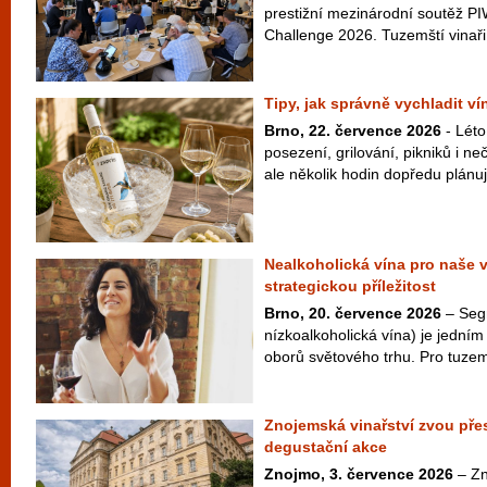
prestižní mezinárodní soutěž PI
Challenge 2026. Tuzemští vinaři 
Tipy, jak správně vychladit v
Brno, 22. července 2026
- Léto
posezení, grilování, pikniků i 
ale několik hodin dopředu plánuje
Nealkoholická vína pro naše 
strategickou příležitost
Brno, 20. července 2026
– Seg
nízkoalkoholická vína) je jedním 
oborů světového trhu. Pro tuzem
Znojemská vinařství zvou přes
degustační akce
Znojmo, 3. července 2026
– Zn