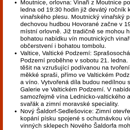
Moutnice, orlovna: Vinaři z Moutnice po
ledna od 19:30 hodin již devátý ročník
vinařského plesu. Moutnický vinařský pl
dechovou hudbou Hovorané začne v 19
místní orlovně. Již tradičně se mohou h
bohatou nabídku vín moutnických vinař
občerstvení i bohatou tombolu.
Valtice, Valtické Podzemí: Sprašosochá
Podzemí proběhne v sobotu 21. ledna.
těšit na vzrušující podívanou na tvoře
měkké spraši, přímo ve Valtickém Pod
a víno. Vytvořená díla budou nedílnou 
Galerie ve Valtickém Podzemí. V nabí
samozřejmě vína Lednicko-valtického a
svařák a zimní moravské speciality.
Nový Šaldorf-Sedlešovice: Zimní otevř
kopání písku spojené s ochutnávkou ví
vinných sklepech Nového Šaldorfa mo