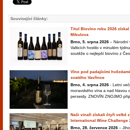
Související články:
Titul Biovíno roku 2026 získal
Mikulova
Brno, 5. srpna 2026
– Národní 
Valticích hostilo v minulém týdnu
soutěže o nejlepší biovíno z Česk
Víno pod padajícími hvězdami
svatého Vavřince
Brno, 4. srpna 2026
- Letní več
moravského vína a nad hlavou ob
perseidy. ZNOVÍN ZNOJMO připra
Naši vinaři získali čtyři velké
International Wine Challenge
Brno, 28. července 2026
– Jiho