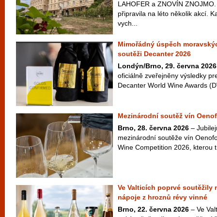
LAHOFER a ZNOVÍN ZNOJMO. Ta
připravila na léto několik akcí. 
vych...
Mimořádný úspěch moravskýc
soutěži Decanter 2026
Londýn/Brno, 29. června 2026
oficiálně zveřejněny výsledky pr
Decanter World Wine Awards (D
Mezinárodní soutěž vín Oenof
Brno, 28. června 2026
– Jubilej
mezinárodní soutěže vín Oenofo
Wine Competition 2026, kterou t
Ve Valticích poprvé soutěžily
nápoje z hroznů révy vinné
Brno, 22. června 2026
– Ve Valt