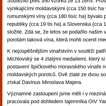
Soutěžilo přes 350 vzorků ze 13 zemí. Pros
vynikajícími moldavskými (cca 150 tisíc ha v
rumunskými víny (cca 180 tisíc ha) bývalo 
republiky (cca 19 tis ha) a Slovenska (cca 1
složité. Zdá se, že letos se podařilo našim 
porotám taková vína, která mohli ocenit me
K nejúspěšnějším vinařstvím v soutěži patři
Michlovský se 4 zlatými medailemi, který si
postavení špičkového moravského vinaře n
moldavských porotců. Dvě zlaté ze dvou so
získal Davinus Miroslava Majera.
Významné zastoupení jsme měli i v mezináro
pracovala pod dohledem tajemníka OIV Ya