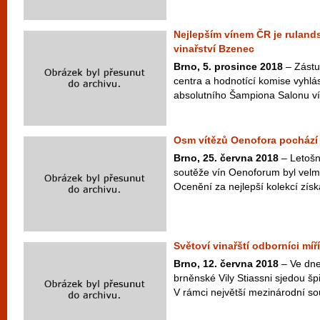
Nejlepším vínem ČR je ruland
vinařství Bzenec
Brno, 5. prosince 2018
– Zástu
centra a hodnotící komise vyhlási
absolutního Šampiona Salonu vín
Osm vítězů Oenofora pochází 
Brno, 25. června 2018
– Letošn
soutěže vín Oenoforum byl velm
Ocenění za nejlepší kolekcí získa
Světoví vinařští odborníci mí
Brno, 12. června 2018
– Ve dne
brněnské Vily Stiassni sjedou šp
V rámci největší mezinárodní so