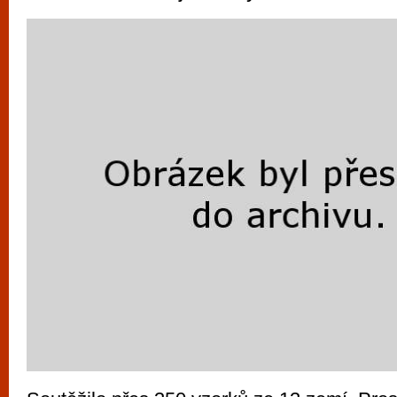
vyzkoušet různé kasinové hry. V neustál
metropoli naleznete širokou nabídku her o
po moderní automaty jak pro pravidelné n
příležitostné hráče. V...