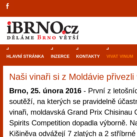
HLAVNÍ STRÁNKA
INZERCE
KONTAKTY
VIVAT VINUM
Naši vinaři si z Moldávie přivezli
Průvodce
kasi
Brně: Od rulet
Brno, 25. února 2016
- První z letošn
automaty
soutěží, na kterých se pravidelně účast
Brno je měs
vinaři, moldavská Grand Prix Chisinau
zajímavé p
Spirits Competition dopadla výborně. Naš
restaurace, div
Kišiněva odvážejí 7 zlatých a 2 stříbrné
Mimo jiné je ale také místem, kde si můžet