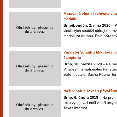
Moravská vína excelovala v L
medailí
Brno/Londýn, 2. října 2020
– P
vinařských soutěží sbírají mora
medaili za druhou. Další výrazn
Vinařství Volařík z Mikulova při
šampiona
Brno, 10. března 2020
– Na mez
Vinalies Internationales Paris zís
zlaté medaile. Suchá Pálava Terr
Naši vinaři z Texasu přiváží 4
Brno, 6. února 2019
– Na první
roku vybojovali naši vinaři úcty
Texas Internat...