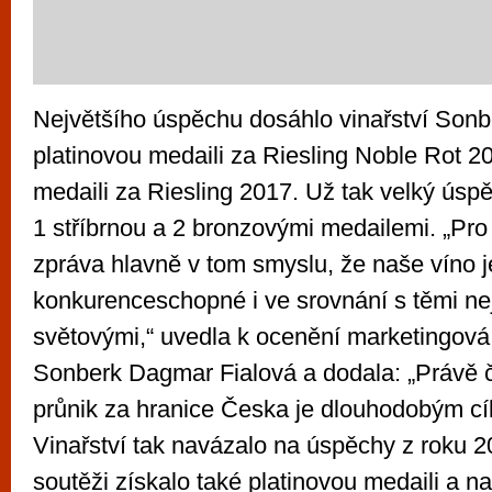
Největšího úspěchu dosáhlo vinařství Sonbe
platinovou medaili za Riesling Noble Rot 2
medaili za Riesling 2017. Už tak velký úspě
1 stříbrnou a 2 bronzovými medailemi. „Pro
zpráva hlavně v tom smyslu, že naše víno 
konkurenceschopné i ve srovnání s těmi ne
světovými,“ uvedla k ocenění marketingová ř
Sonberk Dagmar Fialová a dodala: „Právě č
průnik za hranice Česka je dlouhodobým cíl
Vinařství tak navázalo na úspěchy z roku 2
soutěži získalo také platinovou medaili a n