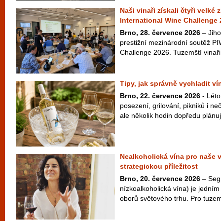
Naši vinaři získali čtyři velké
International Wine Challenge
Brno, 28. července 2026
– Jiho
prestižní mezinárodní soutěž PI
Challenge 2026. Tuzemští vinaři 
Tipy, jak správně vychladit v
Brno, 22. července 2026
- Léto
posezení, grilování, pikniků i 
ale několik hodin dopředu plánuje
Nealkoholická vína pro naše 
strategickou příležitost
Brno, 20. července 2026
– Seg
nízkoalkoholická vína) je jedním 
oborů světového trhu. Pro tuzem