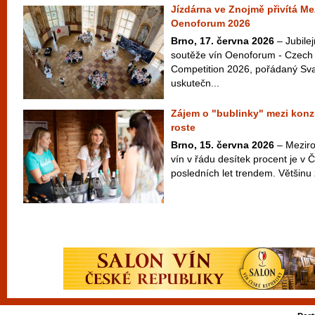
Jízdárna ve Znojmě přivítá Me
Oenoforum 2026
Brno, 17. června 2026
– Jubilej
soutěže vín Oenoforum - Czech 
Competition 2026, pořádaný Sv
uskutečn...
Zájem o "bublinky" mezi konz
roste
Brno, 15. června 2026
– Meziroč
vín v řádu desítek procent je v 
posledních let trendem. Většinu z