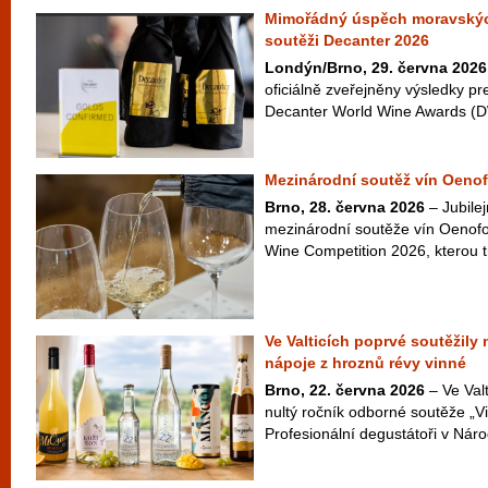
Mimořádný úspěch moravskýc
soutěži Decanter 2026
Londýn/Brno, 29. června 2026
oficiálně zveřejněny výsledky pr
Decanter World Wine Awards (D
Mezinárodní soutěž vín Oenof
Brno, 28. června 2026
– Jubilej
mezinárodní soutěže vín Oenofo
Wine Competition 2026, kterou t
Ve Valticích poprvé soutěžily
nápoje z hroznů révy vinné
Brno, 22. června 2026
– Ve Valt
nultý ročník odborné soutěže „Vi
Profesionální degustátoři v Náro