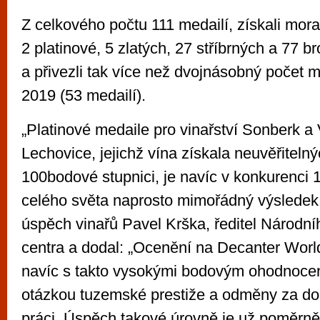
Z celkového počtu 111 medailí, získali morav
2 platinové, 5 zlatých, 27 stříbrných a 77 
a přivezli tak více než dvojnásobný počet me
2019 (53 medailí).
„Platinové medaile pro vinařství Sonberk a
Lechovice, jejichž vína získala neuvěřiteln
100bodové stupnici, je navíc v konkurenci 16
celého světa naprosto mimořádný výsledek
úspěch vinařů Pavel Krška, ředitel Národní
centra a dodal: „Ocenění na Decanter Wor
navíc s takto vysokými bodovým ohodnocen
otázkou tuzemské prestiže a odměny za d
práci. Úspěch takové úrovně je už poměrně 