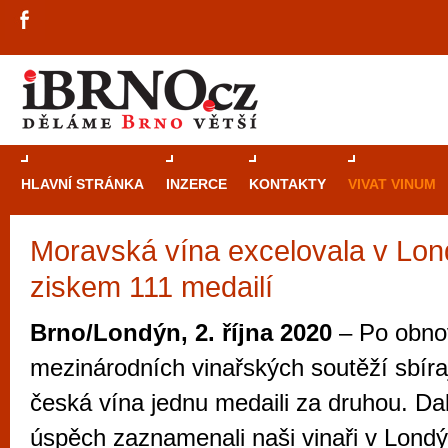
HLAVNÍ STRÁNKA
INZERCE
KONTAKTY
VIVAT VINUM
Moravská vína excelovala v Lo
Průvodce
kasi
ziskem 111 medailí
Brně: Od rulet
automaty
Brno/Londýn, 2. října 2020
– Po obno
Brno je měs
mezinárodních vinařských soutěží sbíra
zajímavé p
česká vína jednu medaili za druhou. Da
restaurace, div
úspěch zaznamenali naši vinaři v Londý
Mimo jiné je ale také místem, kde si můžet