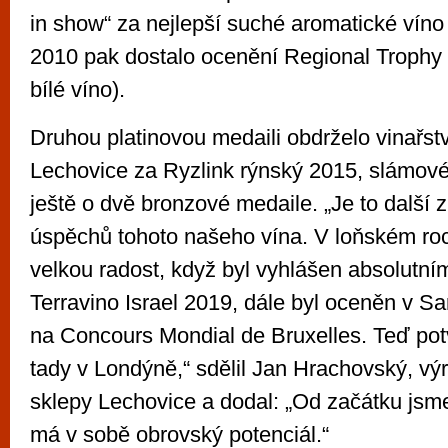
in show“ za nejlepší suché aromatické víno
2010 pak dostalo ocenění Regional Trophy
bílé víno).
Druhou platinovou medaili obdrželo vinařst
Lechovice za Ryzlink rýnský 2015, slámové 
ještě o dvě bronzové medaile. „Je to další
úspěchů tohoto našeho vína. V loňském ro
velkou radost, když byl vyhlášen absolut
Terravino Israel 2019, dále byl oceněn v S
na Concours Mondial de Bruxelles. Teď potvrd
tady v Londýně,“ sdělil Jan Hrachovský, výr
sklepy Lechovice a dodal: „Od začátku jsme
má v sobě obrovský potenciál.“