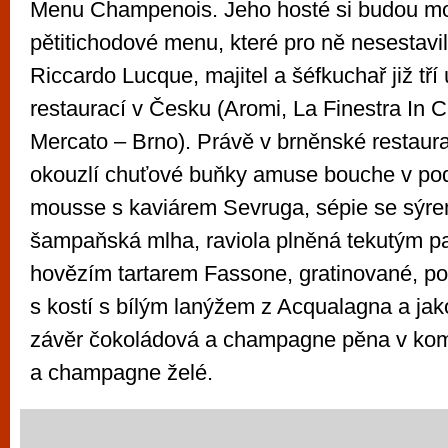
Menu Champenois. Jeho hosté si budou mo
pětitichodové menu, které pro ně nesestavi
Riccardo Lucque, majitel a šéfkuchař již tř
restaurací v Česku (Aromi, La Finestra In C
Mercato – Brno). Právě v brněnské restaura
okouzlí chuťové buňky amuse bouche v po
mousse s kaviárem Sevruga, sépie se sýre
šampaňská mlha, raviola plněná tekutým 
hovězím tartarem Fassone, gratinované, po
s kostí s bílým lanýžem z Acqualagna a jak
závěr čokoládová a champagne pěna v kom
a champagne želé.