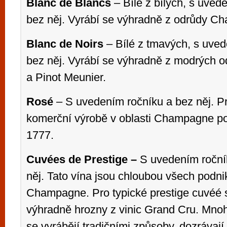
Blanc de Blancs
– Bílé z bílých, s uved
bez něj. Vyrábí se výhradně z odrůdy Ch
Blanc de Noirs
– Bílé z tmavých, s uved
bez něj. Vyrábí se výhradně z modrých o
a Pinot Meunier.
Rosé
– S uvedením ročníku a bez něj. P
komerční výrobě v oblasti Champagne po
1777.
Cuvées de Prestige –
S uvedením roční
něj. Tato vína jsou chloubou všech podni
Champagne. Pro typické prestige cuvéé s
výhradně hrozny z vinic Grand Cru. Mnoh
se vyrábějí tradičními způsoby, dozrávají