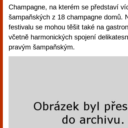
vyzkoušet různé kasinové hry. V neustál
Champagne, na kterém se představí ví
metropoli naleznete širokou nabídku her o
šampaňských z 18 champagne domů. N
po moderní automaty jak pro pravidelné n
festivalu se mohou těšit také na gastro
příležitostné hráče. V...
včetně harmonických spojení delikates
pravým šampaňským.