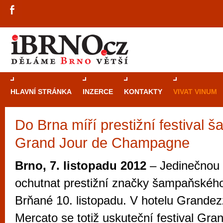
HLAVNÍ STRÁNKA
INZERCE
KONTAKTY
VIVAT VINUM
Do Brna míří prestižní festival
Průvodce
kasi
Grand Jour de Champagne
Brně: Od rulet
automaty
Brno, 7. listopadu 2012
– Jedinečnou
Brno je měs
ochutnat prestižní značky šampaňskéh
zajímavé p
Brňané 10. listopadu. V hotelu Grandezz
restaurace, div
Mercato se totiž uskuteční festival Gra
Mimo jiné je ale také místem, kde si můžet