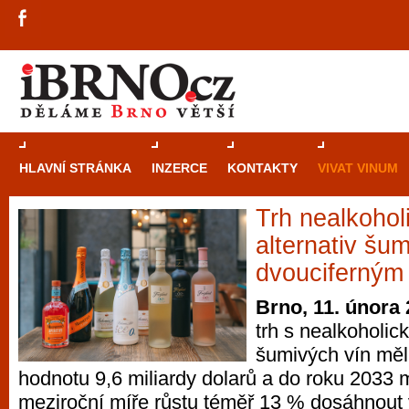
HLAVNÍ STRÁNKA
INZERCE
KONTAKTY
VIVAT VINUM
Trh nealkohol
Průvodce
kasi
alternativ šum
Brně: Od rulet
dvouciferný
automaty
Brno, 11. února
trh s nealkoholic
Brno je měs
šumivých vín měl
zajímavé p
hodnotu 9,6 miliardy dolarů a do roku 2033 
restaurace, div
meziroční míře růstu téměř 13 % dosáhnout 
Mimo jiné je ale také místem, kde si můžet