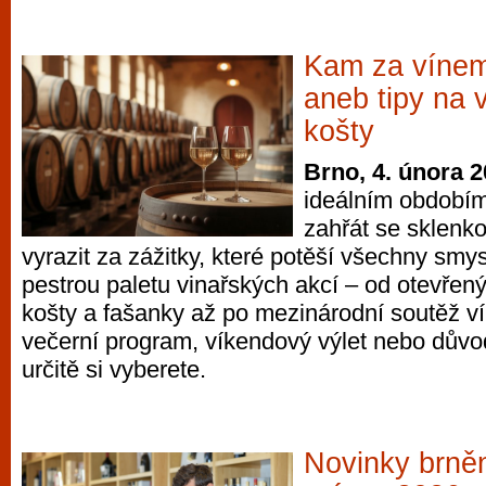
Kam za vínem
aneb tipy na 
košty
Brno, 4. února 
ideálním obdobím
zahřát se sklenk
vyrazit za zážitky, které potěší všechny smys
pestrou paletu vinařských akcí – od otevřen
košty a fašanky až po mezinárodní soutěž ví
večerní program, víkendový výlet nebo důvod 
určitě si vyberete.
Novinky brně