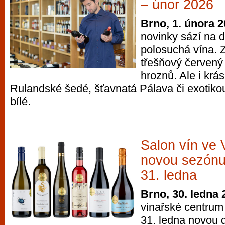
– únor 2026
Brno, 1. února 
novinky sází na 
polosuchá vína. Z
třešňový červený
hroznů. Ale i krás
Rulandské šedé, šťavnatá Pálava či exotiko
bílé.
Salon vín ve V
novou sezónu 
31. ledna
Brno, 30. ledna 
vinařské centrum 
31. ledna novou 