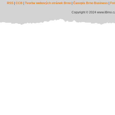
RSS
|
CCB
|
Tvorba webových stránek Brno
|
Časopis Brno Business
|
Fot
Copyright © 2024 www.iBrno.c