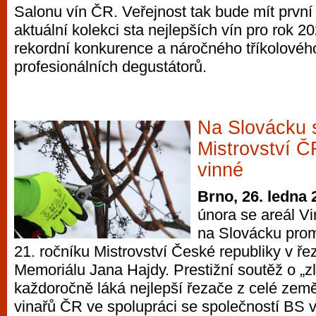
Salonu vín ČR. Veřejnost tak bude mít první 
aktuální kolekci sta nejlepších vín pro rok 20
rekordní konkurence a náročného tříkolové
profesionálních degustátorů.
Na Slovácku 
Mistrovství Č
vinné
Brno, 26. ledna 
února se areál V
na Slovácku prom
21. ročníku Mistrovství České republiky v ře
Memoriálu Jana Hajdy. Prestižní soutěž o „zl
každoročně láká nejlepší řezače z celé zem
vinařů ČR ve spolupráci se společností BS v