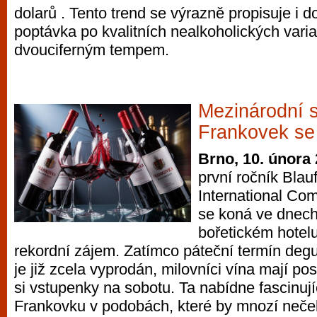
dolarů . Tento trend se výrazně propisuje i 
vyzkoušet různé kasinové hry. V neustál
poptávka po kvalitních nealkoholických varia
metropoli naleznete širokou nabídku her o
dvouciferným tempem.
po moderní automaty jak pro pravidelné n
příležitostné hráče. V...
Mezinárodní 
Frankovek se 
Brno, 10. února
první ročník Blau
International Com
se koná ve dnech 
bořetickém hotelu
rekordní zájem. Zatímco páteční termín degu
je již zcela vyprodán, milovníci vína mají posl
si vstupenky na sobotu. Ta nabídne fascinují
Frankovku v podobách, které by mnozí neček