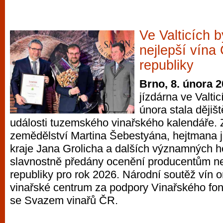
Ve Valticích 
nejlepší vína
republiky
Brno, 8. února 
jízdárna ve Valtic
února stala ději
události tuzemského vinařského kalendáře. Z
zemědělství Martina Šebestyána, hejtmana 
kraje Jana Grolicha a dalších významných h
slavnostně předány ocenění producentům ne
republiky pro rok 2026. Národní soutěž vín 
vinařské centrum za podpory Vinařského fon
se Svazem vinařů ČR.