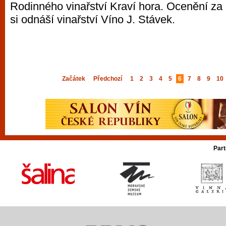
Rodinného vinařství Kraví hora. Ocenění za n
si odnáší vinařství Víno J. Stávek.
Začátek
Předchozí
1
2
3
4
5
6
7
8
9
10
Part