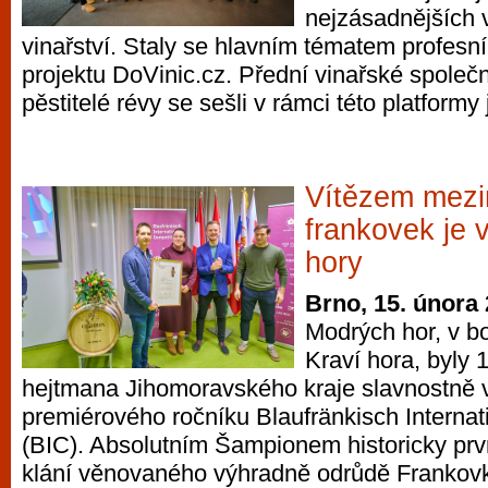
nejzásadnějších
vinařství. Staly se hlavním tématem profesní
projektu DoVinic.cz. Přední vinařské společn
pěstitelé révy se sešli v rámci této platformy j
Vítězem mezi
frankovek je 
hory
Brno, 15. února
Modrých hor, v b
Kraví hora, byly 
hejtmana Jihomoravského kraje slavnostně 
premiérového ročníku Blaufränkisch Internat
(BIC). Absolutním Šampionem historicky pr
klání věnovaného výhradně odrůdě Frankovka