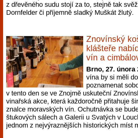
z dřevěného sudu stojí za to, stejně tak svěž
vyzkoušet různé kasinové hry. V neustál
Dornfelder či příjemně sladký Muškát žlutý.
metropoli naleznete širokou nabídku her o
po moderní automaty jak pro pravidelné n
příležitostné hráče. V...
Znovínský ko
klášteře nabí
vín a cimbál
Brno, 27. února
vína by si měli d
poznamenat sobot
v tento den se ve Znojmě uskuteční Znovínsk
vinařská akce, která každoročně přitahuje ši
znalce moravských vín. Ochutnávka se bude
štukových sálech a Galerii u Svatých v Louc
jednom z nejvýraznějších historických míst 