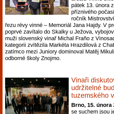
pátek 13. února 
příznivého počasí
ročník Mistrovstv
řezu révy vinné – Memoriál Jana Hajdy. V pre
poprvé zavítalo do Skalky u Ježova, vybojova
muži slovenský vinař Michal Fraňo z Vinosa
kategorii zvítězila Markéta Hrazdilová z Ch
zatímco mezi Juniory dominoval Matěj Mikul
odborné školy Znojmo.
Vinaři diskuto
udržitelné bu
tuzemského vi
Brno, 15. února
se suchem jsou j