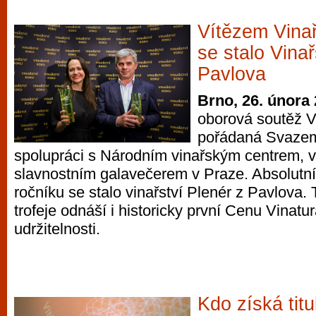
Vítězem Vinař
se stalo Vinař
Pavlova
Brno, 26. února
oborová soutěž Vi
pořádaná Svazem
spolupráci s Národním vinařským centrem, v
slavnostním galavečerem v Praze. Absolutn
ročníku se stalo vinařství Plenér z Pavlova. 
trofeje odnáší i historicky první Cenu Vinatu
udržitelnosti.
Kdo získá titu