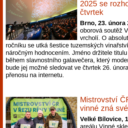
2025 se rozho
čtvrtek
Brno, 23. února
oborová soutěž V
vrcholí. O absolut
ročníku se utká šestice tuzemských vinařství
náročným hodnocením. Jméno držitele titulu 
během slavnostního galavečera, který mode
bude jej možné sledovat ve čtvrtek 26. úno
přenosu na internetu.
Mistrovství Č
vinné zná své
Velké Bílovice, 
areálu Vinné skl