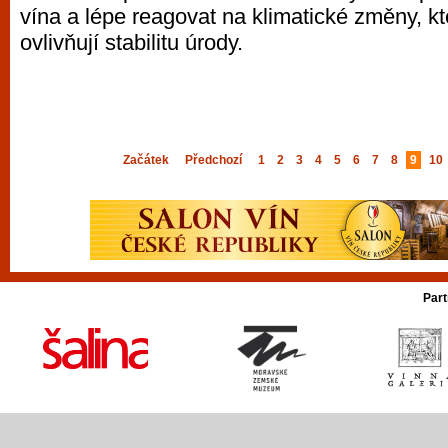
vína a lépe reagovat na klimatické změny, kt
ovlivňují stabilitu úrody.
Začátek
Předchozí
1
2
3
4
5
6
7
8
9
10
Part