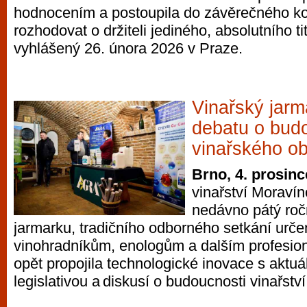
hodnocením a postoupila do závěrečného ko
vyzkoušet různé kasinové hry. V neustál
rozhodovat o držiteli jediného, absolutního ti
metropoli naleznete širokou nabídku her o
vyhlášený 26. února 2026 v Praze.
po moderní automaty jak pro pravidelné n
příležitostné hráče. V...
Vinařský jarm
debatu o bud
vinařského o
Brno, 4. prosinc
vinařství Moravín
nedávno pátý roč
jarmarku, tradičního odborného setkání urč
vinohradníkům, enologům a dalším profesio
opět propojila technologické inovace s akt
legislativou a diskusí o budoucnosti vinařství