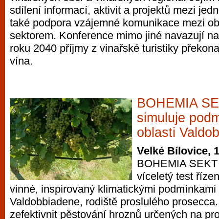
sdílení informací, aktivit a projektů mezi jed
také podpora vzájemné komunikace mezi ob
sektorem. Konference mimo jiné navazují na
roku 2040 příjmy z vinařské turistiky překon
vína.
BOHEMIA SEK
simuluje podm
oblasti Valdo
Velké Bílovice, 
BOHEMIA SEKT n
víceletý test říze
vinné, inspirovaný klimatickými podmínkami z
Valdobbiadene, rodiště proslulého prosecca. 
zefektivnit pěstování hroznů určených na p