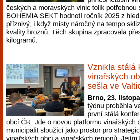
českých a moravských vinic tolik potřebnou s
BOHEMIA SEKT hodnotí ročník 2025 z hledi
příznivý, i když místy náročný na tempo skl
kvality hroznů. Těch skupina zpracovala pře
kilogramů.
Vznikla stálá
vinařských ob
sešla ve Valti
Brno, 23. listop
týdnu proběhla ve
první stálá konfe
obcí ČR. Jde o novou platformu vinařských 
municipalit sloužící jako prostor pro strategic
vinařských obcí a vinařských regionů. Jejím 