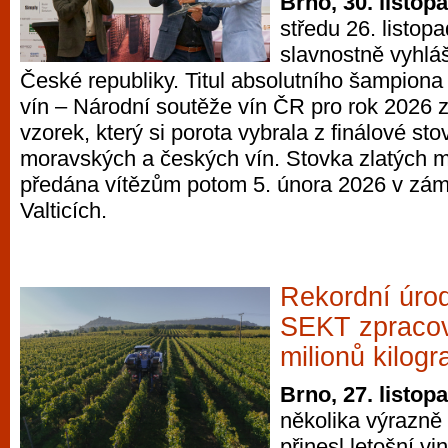
Brno, 30. listop
středu 26. listopa
slavnostně vyhláš
České republiky. Titul absolutního šampiona
vín – Národní soutěže vín ČR pro rok 2026 
vzorek, který si porota vybrala z finálové sto
moravských a českých vín. Stovka zlatých m
předána vítězům potom 5. února 2026 v zám
Valticích.
Rekordní úr
SEKT zpracov
milionů kilog
Brno, 27. listop
několika výrazně 
přinesl letošní vi