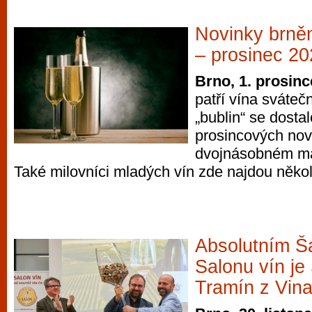
Novinky brně
– prosinec 2
Brno, 1. prosin
patří vína sváteč
„bublin“ se dosta
prosincových novi
dvojnásobném m
Také milovníci mladých vín zde najdou někol
Absolutním 
Salonu vín je
Tramín z Vina