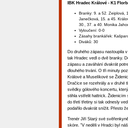
IBK Hradec Králové - K1 Florbal
Branky: 9. a 52. Zeiplová,
Janečková, 15. a 45. Králo
30., 37. a 40. Monika Jaho
Vyloučení: 0-0
Zásahy brankářek: Kašparo
Diváků: 30
Do druhého zápasu nastoupila v 
tak Hradec vedl o dvě branky. D
zápasu a zaváhání dvakrát potr
dlouhého trvání. O tři minuty po
Králové a Muselíkové se Židenic
Dračice se rozehrály a v druhé t
svědky gólového koncertu, kter
stihla vstřelit hattrick. Židenic
do třetí třetiny si tak odnesly ve
podařilo dvakrát snížit. Přesto ž
Trenér Jiří Starý své svěřenkyně
skóre. "V neděli v Hradci byl n