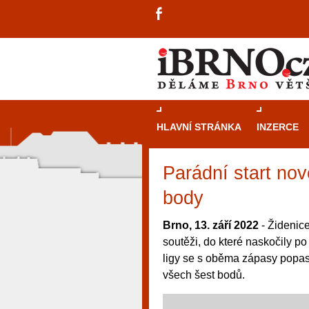
HLAVNÍ STRÁNKA
INZERCE
Parádní start nov
body
Brno, 13. září 2022
- Židenice
soutěži, do které naskočily po
ligy se s oběma zápasy popas
všech šest bodů.
návštěvníky, tak pro příležitostné h