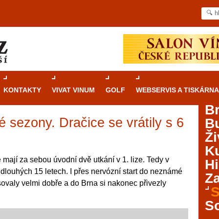
KONTAKTY
VIVAT VINUM
GOLF
WEBSERVIS A TISKÁRNA
B
é sezony. Dračice se vrátily s 6
B
Průvodce
kasinovými hrami v Brně: Od
Ži
rulety po video automaty
Ku
Brno je městem známým pro zajímavé památky, skvělé
 mají za sebou úvodní dvě utkání v 1. lize. Tedy v
Hi
restaurace, divadla a univerzity. Mimo jiné je ale také
 dlouhých 15 letech. I přes nervózní start do neznámé
Za
místem, kde si můžete legálně a bezpečně vyzkoušet
ovaly velmi dobře a do Brna si nakonec přivezly
různé kasinové hry. V neustále kvetoucí moravské
S
metropoli naleznete širokou nabídku her od klasické
S
rulety až po moderní automaty jak pro pravidelné
ráče. V...