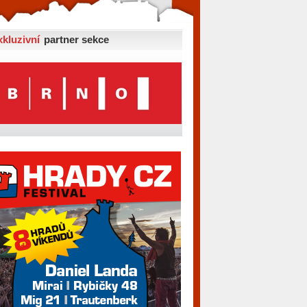
xkluzivní
partner sekce