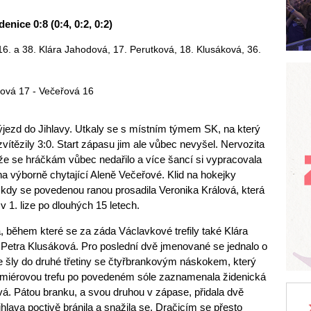
enice 0:8 (0:4, 0:2, 0:2)
 16. a 38. Klára Jahodová, 17. Perutková, 18. Klusáková, 36.
ová 17 - Večeřová 16
jezd do Jihlavy. Utkaly se s místním týmem SK, na který
zvítězily 3:0. Start zápasu jim ale vůbec nevyšel. Nervozita
 že se hráčkám vůbec nedařilo a více šancí si vypracovala
na výborně chytající Aleně Večeřové. Klid na hokejky
, kdy se povedenou ranou prosadila Veronika Králová, která
 v 1. lize po dlouhých 15 letech.
, během které se za záda Václavkové trefily také Klára
 Petra Klusáková. Pro poslední dvě jmenované se jednalo o
e šly do druhé třetiny se čtyřbrankovým náskokem, který
Premiérovou trefu po povedeném sóle zaznamenala židenická
. Pátou branku, a svou druhou v zápase, přidala dvě
hlava poctivě bránila a snažila se, Dračicím se přesto