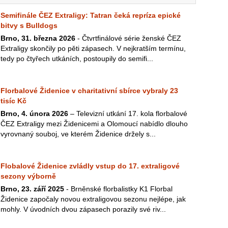
Semifinále ČEZ Extraligy: Tatran čeká repríza epické
bitvy s Bulldogs
Brno, 31. března 2026
- Čtvrtfinálové série ženské ČEZ
Extraligy skončily po pěti zápasech. V nejkratším termínu,
tedy po čtyřech utkáních, postoupily do semifi...
Florbalové Židenice v charitativní sbírce vybraly 23
tisíc Kč
Brno, 4. února 2026
– Televizní utkání 17. kola florbalové
ČEZ Extraligy mezi Židenicemi a Olomoucí nabídlo dlouho
vyrovnaný souboj, ve kterém Židenice držely s...
Flobalové Židenice zvládly vstup do 17. extraligové
sezony výborně
Brno, 23. září 2025
- Brněnské florbalistky K1 Florbal
Židenice započaly novou extraligovou sezonu nejlépe, jak
mohly. V úvodních dvou zápasech porazily své riv...