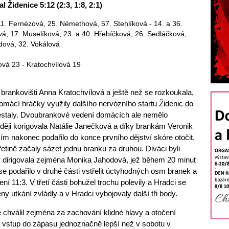
 Židenice 5:12 (2:3, 1:8, 2:1)
 11. Fernézová, 25. Némethová, 57. Stehlíková - 14. a 36.
vá, 17. Muselíková, 23. a 40. Hřebíčková, 26. Sedláčková,
dová, 32. Vokálová
vá 23 - Kratochvílová 19
brankovišti Anna Kratochvílová a ještě než se rozkoukala,
omácí hráčky využily dalšího nervózního startu Židenic do
estaly. Dvoubrankové vedení domácích ale nemělo
zději korigovala Natálie Janečková a díky brankám Veronik
ím nakonec podařilo do konce prvního dějství skóre otočit.
řetině začaly sázet jednu branku za druhou. Diváci byli
ý dirigovala zejména Monika Jahodová, jež během 20 minut
ím se podařilo v druhé části vstřelit úctyhodných osm branek a
dení 11:3. V třetí části bohužel trochu polevily a Hradci se
eny utkání zvládly a v Hradci vybojovaly další tři body.
 chválil zejména za zachování klidné hlavy a otočení
áš vstup do zápasu jednoznačně lepší než v sobotu v