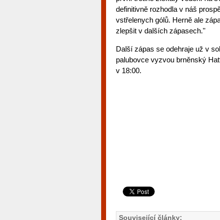
definitivně rozhodla v náš pros
vstřelenych gólů. Herně ale zápa
zlepšit v dalších zápasech."
Další zápas se odehraje už v so
palubovce vyzvou brněnský Hattri
v 18:00.
Související články: