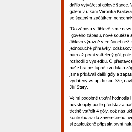
dařilo vytvářet si gólové šance. 
gólem v utkání Veronika Králová
se špatným začátkem nenechaly r
"Do zápasu v Jihlavě jsme nevsto
ligového zápasu, nové soutěže 
Jihlava výrazně více šancí než 
jednoduché přihrávky, odskakov
nám až první vstřelený gól, poté 
rozhodli o výsledku. O přestávce
naše hra postupně zvedala a zápa
jsme přidávali další góly a zápa
vydařený vstup do soutěže, naví
Jiří Starý.
Velmi podobně utkání hodnotila 
nevstoupily podle představ a na
třetině vstřelit 4 góly, což nás 
kontrolou až do závěrečného hv
si zaslouženě připsala první nul