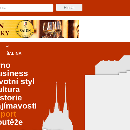
ŠALINA
rno
usiness
votní styl
ltura
storie
jímavosti
port
outěže