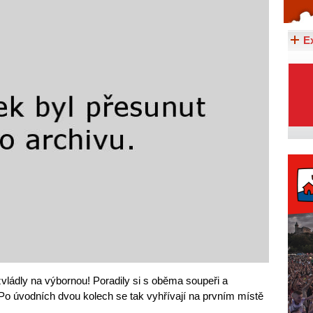
Celý článek...
E
zvládly na výbornou! Poradily si s oběma soupeři a
 Po úvodních dvou kolech se tak vyhřívají na prvním místě