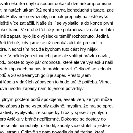
rovali několika chyb a soupeř dokázal dvě nekompromisně
ti minutách utkání 0:2 není zrovna jednoduchá situace, zde
t. Holky neznervózněly, naopak přepnuly na ještě vyšší
eště více zatlačili. Naše úsilí se vyplatilo, a do konce první
naši stranu. Ve druhé třetině jsme pokračovali v našem tlaku
ině zápasu bylo již o výsledku téměř rozhodnuto. Jediná
tí třetině, kdy jsme se už nedokázali tolik prosadit a
kóre. Nechci tím říct, že bychom tuto část hry nějak
ce. V některých situacích jsme ale volili přihrávku navíc,
., prostě to bylo pár drobností, které ale ve výsledku naši
v jiných zápasech by nás to mohlo mrzet. Celkově se jednalo
odů a 20 vstřelených gólů je super. Přesto jsem
lépe a v dalších zápasech to bude určitě potřeba. Víme,
dva úvodní zápasy nám to jenom potvrdily."
 s plným počtem bodů spokojena, avšak věří, že tým může
ho zápasu jsme vstoupily aktivně, myslím, že hra se oproti
aktivity vyplývalo, že soupeřky hrozily spíše z rychlých
lo pro Aničku v bráně nepříjemné. Dokonce se dostaly do
se ale nenechaly rozhodit, začaly více střílet, a ještě v
voji stranu. Gólově se nám povedla druhá třetina, která