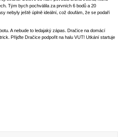
pěch. Tým bych pochválila za prvních 6 bodů a 20
sy nebyly ještě úplně ideální, což doufám, že se podaří
botu. A nebude to ledajaký zápas. Dračice na domácí
ck. Přijďte Dračice podpořit na halu VUT! Utkání startuje