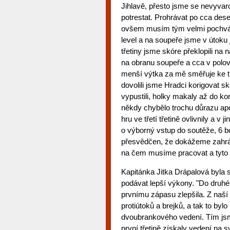
Jihlavě, přesto jsme se nevyva
potrestat. Prohrávat po cca dese
ovšem musím tým velmi pochváli
level a na soupeře jsme v útoku j
třetiny jsme skóre překlopili na 
na obranu soupeře a cca v polov
menší výtka za mě směřuje ke tře
dovolili jsme Hradci korigovat s
vypustili, holky makaly až do kon
někdy chybělo trochu důrazu apod
hru ve třetí třetině ovlivnily a 
o výborný vstup do soutěže, 6 b
přesvědčen, že dokážeme zahrát 
na čem musíme pracovat a tyto 
Kapitánka Jitka Drápalová byla
podávat lepší výkony. "Do druhé
prvnímu zápasu zlepšila. Z naší 
protiútoků a brejků, a tak to by
dvoubrankového vedení. Tím jsme 
první třetině získaly vedení na s