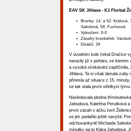
EAV SK Jihlava - K1 Florbal Žid
Branky: 14. a 52. Králová,
Sabolová, 58. Fuchsová
Vyloučení: 0-0
Zásahy brankářek: Václavk
Diváků: 39
V úvodním kole čekal Dračice vý
narazily již v poháru, ve kterém 
a vysoká očekávání zapřičinila,
Jihlava. Ta si však lámala zuby 
přinesla až situace z 15. minuty
se tak stala první střelkyní týmu
Následovala plodná tříminutovka
Jahodová, Kateřina Perutková a
první zásah v áčku žen! Židenic
se jim podařilo ještě navýšit. 
odchovankyně Michaela Sabolová
minutky na to Klára Jahodová. Ji