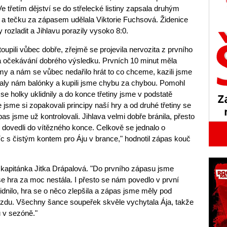
Ve třetím dějství se do střelecké listiny zapsala druhým
 a tečku za zápasem udělala Viktorie Fuchsová. Židenice
ozladit a Jihlavu porazily vysoko 8:0.
upili vůbec dobře, zřejmě se projevila nervozita z prvního
a očekávání dobrého výsledku. Prvních 10 minut měla
my a nám se vůbec nedařilo hrát to co chceme, kazili jsme
aly nám balónky a kupili jsme chybu za chybou. Pomohl
se holky uklidnily a do konce třetiny jsme v podstatě
 jsme si zopakovali principy naší hry a od druhé třetiny se
s jsme už kontrolovali. Jihlava velmi dobře bránila, přesto
s dovedli do vítězného konce. Celkově se jednalo o
c s čistým kontem pro Áju v brance," hodnotil zápas kouč
i kapitánka Jitka Drápalová. "Do prvního zápasu jsme
še hra za moc nestála. I přesto se nám povedlo v první
uklidnilo, hra se o něco zlepšila a zápas jsme měly pod
izdu. Všechny šance soupeřek skvěle vychytala Ája, takže
u v sezóně."