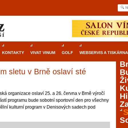
KONTAKTY
VIVAT VINUM
GOLF
WEBSERVIS A TISKÁRNA
B
m sletu v Brně oslaví sté
B
Průvodce
kasinovými hrami v Brně: Od
Ži
rulety po video automaty
Ku
Brno je městem známým pro zajímavé památky, skvělé
ská organizace oslaví 25. a 26. června v Brně výročí
Hi
restaurace, divadla a univerzity. Mimo jiné je ale také
částí programu bude sobotní sportovní den pro všechny
Za
místem, kde si můžete legálně a bezpečně vyzkoušet
ělní kulturní program v Denisových sadech pod
různé kasinové hry. V neustále kvetoucí moravské
S
metropoli naleznete širokou nabídku her od klasické
S
rulety až po moderní automaty jak pro pravidelné
ráče. V...