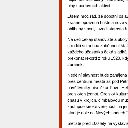
plný sportovních aktivit.
„Jsem moc rád, že sobotní osl
krásně opravená hřiště a nově 
oblíbený sport,“ uvedl starosta 
Na děti čekají stanoviště a úkoly
s rodiči si mohou zaběhnout štaf
každého účastníka čeká sladká 
překonat rekord z roku 1929, kdy
Juránek.
Nedělní slavnost bude zahájena 
přes centrum města až pod Petr
návštěvníky písničkář Pavel Hel
orelských jednot. Orelský kultur
chasu v krojích, cimbálovou mu
zástupce široké veřejnosti na je
start je dole na Nových sadech,“
Sletiště před 100 lety na výstaviš