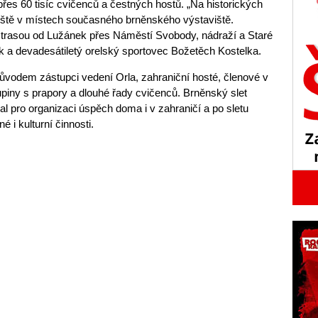
přes 60 tisíc cvičenců a čestných hostů. „Na historických
letiště v místech současného brněnského výstaviště.
trasou od Lužánek přes Náměstí Svobody, nádraží a Staré
orik a devadesátiletý orelský sportovec Božetěch Kostelka.
ůvodem zástupci vedení Orla, zahraniční hosté, členové v
upiny s prapory a dlouhé řady cvičenců. Brněnský slet
 pro organizaci úspěch doma i v zahraničí a po sletu
 i kulturní činnosti.