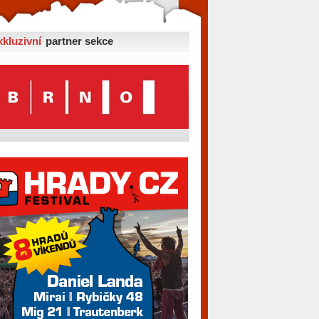
xkluzivní
partner sekce