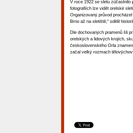
V roce 1922 se sletu zúčastnilo 
fotografiích lze vidět orelské s
Organizovaný průvod procházel 
Brno až na sletiště,“ sdělil hist
Dle dochovaných pramenů šli pr
orelských a lidových krojích, sk
československého Orla znamenal
začal velký rozmach tělovýchovné