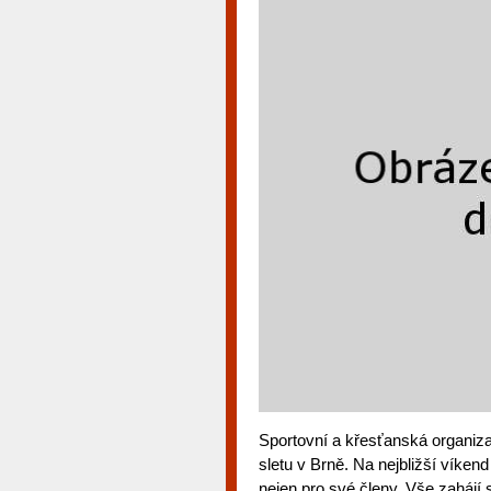
Sportovní a křesťanská organizac
sletu v Brně. Na nejbližší víkend
nejen pro své členy. Vše zahájí