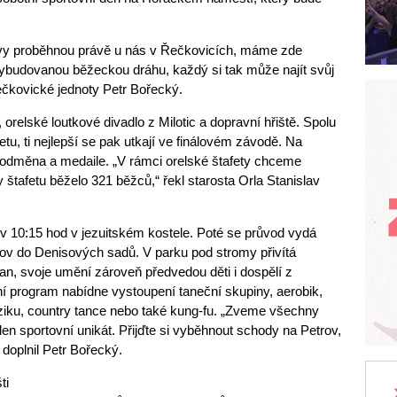
avy proběhnou právě u nás v Řečkovicích, máme zde
vybudovanou běžeckou dráhu, každý si tak může najít svůj
řečkovické jednoty Petr Bořecký.
, orelské loutkové divadlo z Milotic a dopravní hřiště. Spolu
etu, ti nejlepší se pak utkají ve finálovém závodě. Na
odměna a medaile. „V rámci orelské štafety chceme
 štafetu běželo 321 běžců,“ řekl starosta Orla Stanislav
v 10:15 hod v jezuitském kostele. Poté se průvod vydá
ov do Denisových sadů. V parku pod stromy přivítá
an, svoje umění zároveň předvedou děti i dospělí z
ní program nabídne vystoupení taneční skupiny, aerobik,
ziku, country tance nebo také kung-fu. „Zveme všechny
den sportovní unikát. Přijďte si vyběhnout schody na Petrov,
 doplnil Petr Bořecký.
ti