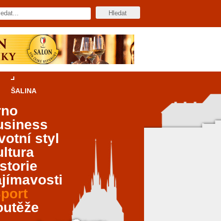
ŠALINA
rno
usiness
votní styl
ltura
storie
jímavosti
port
outěže