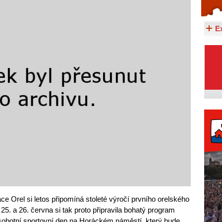
Celý článek...
E
e Orel si letos připomíná stoleté výročí prvního orelského
 25. a 26. června si tak proto připravila bohatý program
 sobotní sportovní den na Horáckém náměstí, který bude