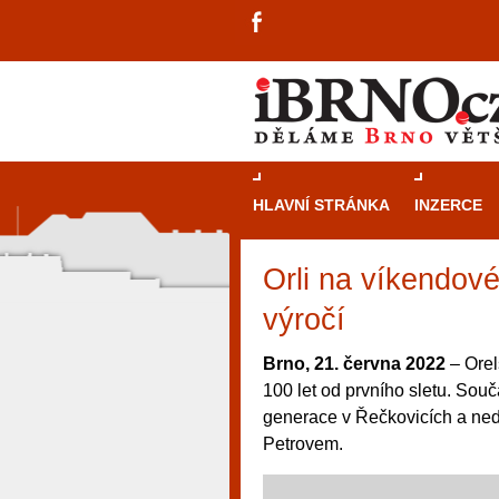
HLAVNÍ STRÁNKA
INZERCE
Orli na víkendové
výročí
Brno, 21. června 2022
– Orel
100 let od prvního sletu. Sou
generace v Řečkovicích a ned
Petrovem.
návštěvníky, tak pro příležitostné h