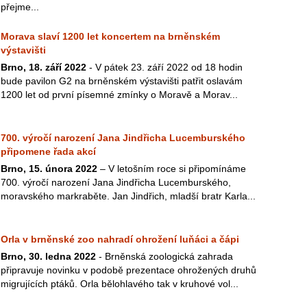
přejme...
Morava slaví 1200 let koncertem na brněnském
výstavišti
Brno, 18. září 2022
- V pátek 23. září 2022 od 18 hodin
bude pavilon G2 na brněnském výstavišti patřit oslavám
1200 let od první písemné zmínky o Moravě a Morav...
700. výročí narození Jana Jindřicha Lucemburského
připomene řada akcí
Brno, 15. února 2022
– V letošním roce si připomínáme
700. výročí narození Jana Jindřicha Lucemburského,
moravského markraběte. Jan Jindřich, mladší bratr Karla...
Orla v brněnské zoo nahradí ohrožení luňáci a čápi
Brno, 30. ledna 2022
- Brněnská zoologická zahrada
připravuje novinku v podobě prezentace ohrožených druhů
migrujících ptáků. Orla bělohlavého tak v kruhové vol...