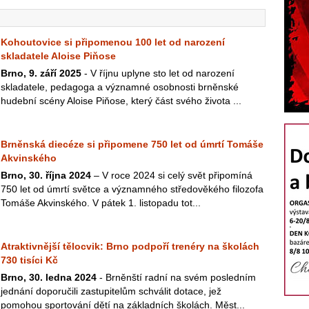
Kohoutovice si připomenou 100 let od narození
skladatele Aloise Piňose
Brno, 9. září 2025
- V říjnu uplyne sto let od narození
skladatele, pedagoga a významné osobnosti brněnské
hudební scény Aloise Piňose, který část svého života ...
Brněnská diecéze si připomene 750 let od úmrtí Tomáše
Akvinského
Brno, 30. října 2024
– V roce 2024 si celý svět připomíná
750 let od úmrtí světce a významného středověkého filozofa
Tomáše Akvinského. V pátek 1. listopadu tot...
Atraktivnější tělocvik: Brno podpoří trenéry na školách
730 tisíci Kč
Brno, 30. ledna 2024
- Brněnští radní na svém posledním
jednání doporučili zastupitelům schválit dotace, jež
pomohou sportování dětí na základních školách. Měst...