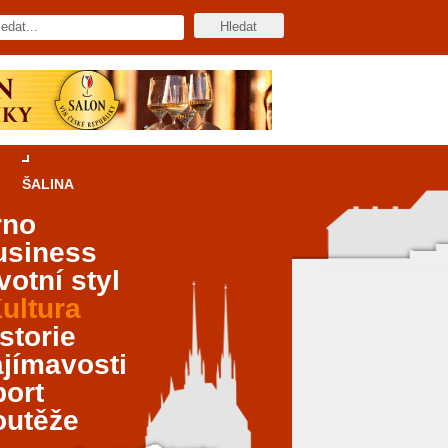
ŠALINA
rno
usiness
votní styl
ultura
storie
jímavosti
port
outěže