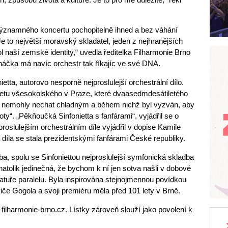
významného koncertu pochopitelně ihned a bez váhání
e to největší moravský skladatel, jeden z nejhranějších
 naší zemské identity,“ uvedla ředitelka Filharmonie Brno
náčka má navíc orchestr tak říkajíc ve své DNA.
etta, autorovo nesporně nejproslulejší orchestrální dílo.
 sletu všesokolského v Praze, které dvaasedmdesátiletého
 nemohly nechat chladným a během nichž byl vyzván, aby
oty“. „Pěkňoučká Sinfonietta s fanfárami“, vyjádřil se o
oslulejším orchestrálním díle vyjádřil v dopise Kamile
díla se stala prezidentskými fanfárami České republiky.
a, spolu se Sinfoniettou nejproslulejší symfonická skladba
atolik jedinečná, že bychom k ní jen sotva našli v dobové
ratuře paralelu. Byla inspirována stejnojmennou povídkou
viče Gogola a svoji premiéru měla před 101 lety v Brně.
filharmonie-brno.cz. Lístky zároveň slouží jako povolení k