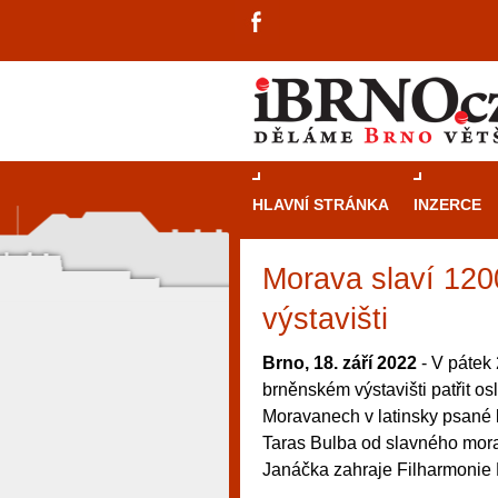
HLAVNÍ STRÁNKA
INZERCE
Morava slaví 120
výstavišti
Brno, 18. září 2022
- V pátek 
brněnském výstavišti patřit o
Moravanech v latinsky psané k
Taras Bulba od slavného mor
Janáčka zahraje Filharmonie 
návštěvníky, tak pro příležitostné h