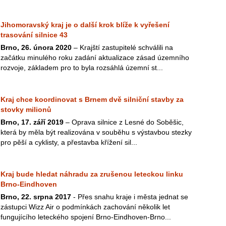
Jihomoravský kraj je o další krok blíže k vyřešení
trasování silnice 43
Brno, 26. února 2020
– Krajští zastupitelé schválili na
začátku minulého roku zadání aktualizace zásad územního
rozvoje, základem pro to byla rozsáhlá územní st...
Kraj chce koordinovat s Brnem dvě silniční stavby za
stovky milionů
Brno, 17. září 2019
– Oprava silnice z Lesné do Soběšic,
která by měla být realizována v souběhu s výstavbou stezky
pro pěší a cyklisty, a přestavba křížení sil...
Kraj bude hledat náhradu za zrušenou leteckou linku
Brno-Eindhoven
Brno, 22. srpna 2017
- Přes snahu kraje i města jednat se
zástupci Wizz Air o podmínkách zachování několik let
fungujícího leteckého spojení Brno-Eindhoven-Brno...