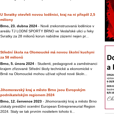
U Svratky otevřeli novou loděnici, kraj na ni přispěl 2,5
miliony
Brno, 23. dubna 2024
- Nově zrekonstruovaná loděnice v
areálu TJ LODNÍ SPORTY BRNO ve Veslařské ulici u řeky
Svratky za 28 milionů korun nabídne zázemí nejen pr...
Střední škola na Olomoucké má novou školní kuchyni
za 58 milionů
Brno, 5. února 2024
- Studenti, pedagogové a zaměstnanci
krajem zřizované Střední školy technické a ekonomické v
Brně na Olomoucké mohou užívat výhod nové školn...
Jihomoravský kraj a město Brno jsou Evropským
podnikatelským regionem 2024
Brno, 12. července 2023
- Jihomoravský kraj a město Brno
získaly prestižní ocenění European Entrepreneurial Region
2024. Staly se tak prvním nositelem tohoto ti...