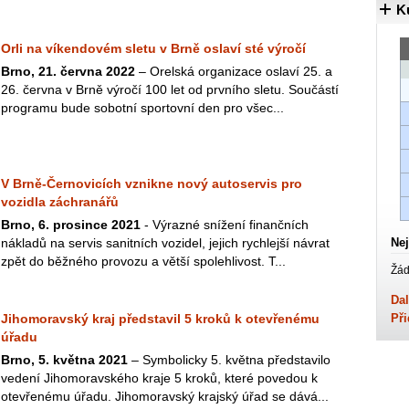
K
Orli na víkendovém sletu v Brně oslaví sté výročí
Brno, 21. června 2022
– Orelská organizace oslaví 25. a
26. června v Brně výročí 100 let od prvního sletu. Součástí
programu bude sobotní sportovní den pro všec...
V Brně-Černovicích vznikne nový autoservis pro
vozidla záchranářů
Brno, 6. prosince 2021
- Výrazné snížení finančních
nákladů na servis sanitních vozidel, jejich rychlejší návrat
Nej
zpět do běžného provozu a větší spolehlivost. T...
Žád
Dal
Jihomoravský kraj představil 5 kroků k otevřenému
Při
úřadu
Brno, 5. května 2021
– Symbolicky 5. května představilo
vedení Jihomoravského kraje 5 kroků, které povedou k
otevřenému úřadu. Jihomoravský krajský úřad se dává...