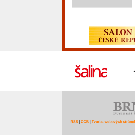
RSS
|
CCB
|
Tvorba webových stráne