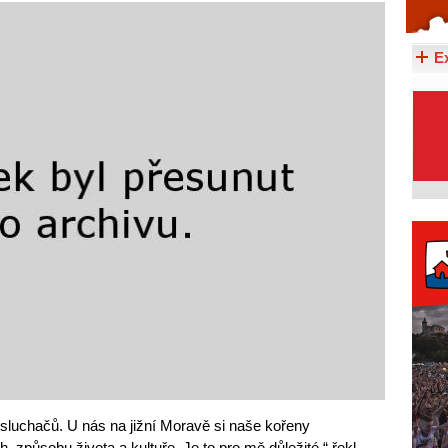
Celý článek...
E
sluchačů. U nás na jižní Moravě si naše kořeny
 způsobu života a kultuře. Je to pro mě důležité,“ řekl