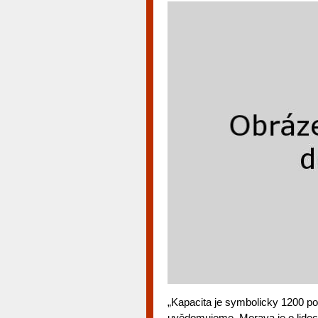
„Kapacita je symbolicky 1200 po
uvědomujeme. Morava je o lidech,