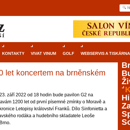
KONTAKTY
VIVAT VINUM
GOLF
WEBSERVIS A TISKÁRNA
B
0 let koncertem na brněnském
B
Průvodce
kasinovými hrami v Brně: Od
Ži
rulety po video automaty
K
Brno je městem známým pro zajímavé památky, skvělé
23. září 2022 od 18 hodin bude pavilon G2 na
Hi
restaurace, divadla a univerzity. Mimo jiné je ale také
slavám 1200 let od první písemné zmínky o Moravě a
Za
místem, kde si můžete legálně a bezpečně vyzkoušet
ronice Letopisy království Franků. Dílo Sinfonietta a
různé kasinové hry. V neustále kvetoucí moravské
S
avského rodáka a hudebního skladatele Leoše
metropoli naleznete širokou nabídku her od klasické
S
Brno.
rulety až po moderní automaty jak pro pravidelné
ráče. V...