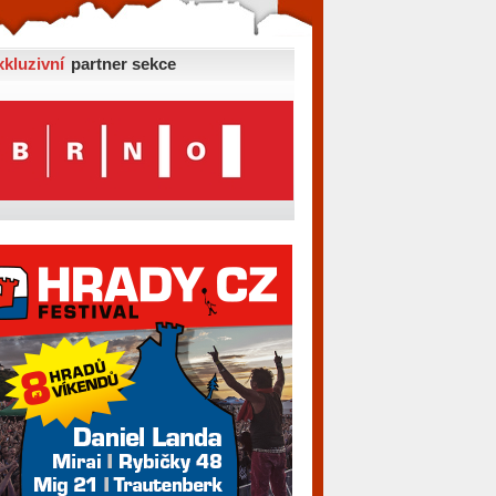
xkluzivní
partner sekce