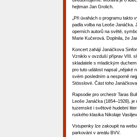
hejtman Jan Grolich.
„Při úvahách o programu takto 
padla volba na Leoše Janáčka. J
operních autorů na světě, symbol
Marie Kučerová. Doplnila, že Ja
Koncert zahájí Janáčkova Sinfoni
Vzniklo v ovzduší příprav VIII.
skladatele s mladickým duchem
pro tuto událost napsal „nějaké n
svém posledním a nesporně nejpr
Stösslové. Část toho Janáčkova 
Rapsodie pro orchestr Taras Bulb
Leoše Janáčka (1854–1928), je n
tuzemské i světové hudební lite
ruského klasika Nikolaje Vasilje
Vstupenky lze zakoupit na webu 
parkování v areálu BVV.