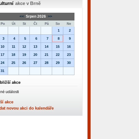
ulturní
akce v Brně
<<
Srpen 2026
>>
Po
Út
St
Čt
Pá
So
Ne
1
2
3
4
5
6
7
8
9
10
11
12
13
14
15
16
17
18
19
20
21
22
23
24
25
26
27
28
29
30
31
bližší akce
né události
ší akce
dat novou akci do kalendáře