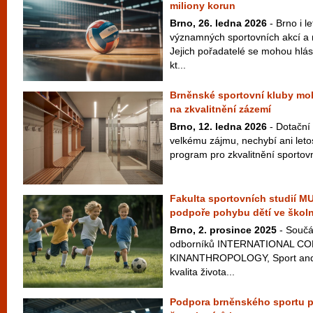
miliony korun
Brno, 26. ledna 2026
- Brno i le
významných sportovních akcí a 
Jejich pořadatelé se mohou hlás
kt...
Brněnské sportovní kluby moh
na zkvalitnění zázemí
Brno, 12. ledna 2026
- Dotační 
velkému zájmu, nechybí ani letos
program pro zkvalitnění sportovn
Fakulta sportovních studií M
podpoře pohybu dětí ve školn
Brno, 2. prosince 2025
- Součá
odborníků INTERNATIONAL 
KINANTHROPOLOGY, Sport and Qu
kvalita života...
Podpora brněnského sportu po