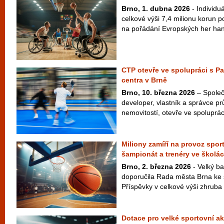
Brno, 1. dubna 2026
- Individuá
celkové výši 7,4 milionu korun 
na pořádání Evropských her ha
CTP otevře ve spolupráci s P
centra v Brně
Brno, 10. března 2026
– Společ
developer, vlastník a správce pr
nemovitostí, otevře ve spolupráci
Miliony zamíří na provoz spor
šampionát a trenéry ve školá
Brno, 2. března 2026
- Velký ba
doporučila Rada města Brna ke 
Příspěvky v celkové výši zhruba 
Dotace pro velké sportovní ak