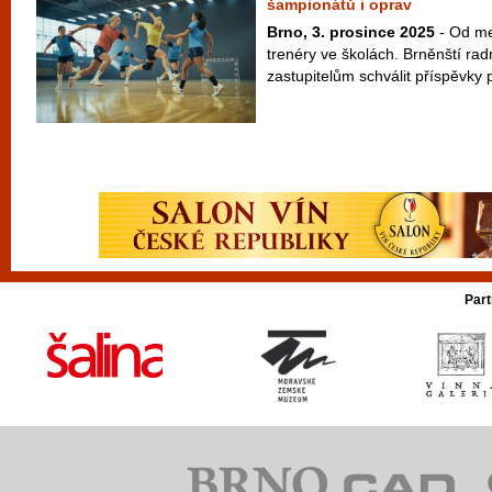
šampionátů i oprav
Brno, 3. prosince 2025
- Od me
trenéry ve školách. Brněnští rad
zastupitelům schválit příspěvky p
Part