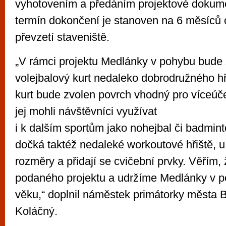
vyhotovením a předáním projektové dokum
termín dokončení je stanoven na 6 měsíců 
převzetí staveniště.
„V rámci projektu Medlánky v pohybu bude
volejbalový kurt nedaleko dobrodružného hř
kurt bude zvolen povrch vhodný pro víceúče
jej mohli návštěvníci využívat
i k dalším sportům jako nohejbal či badmin
dočká taktéž nedaleké workoutové hřiště, u
rozměry a přidají se cvičební prvky. Věřím,
podaného projektu a udržíme Medlánky v 
věku,“ doplnil náměstek primátorky města
Koláčný.