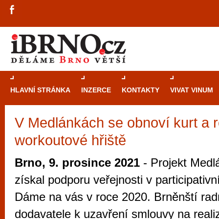
HLAVNÍ STRÁNKA
INZERCE
KONTAKTY
VIVAT VINUM
V Medlánkách se obnoví kurt a r
Průvodce
kasi
workoutové hřiště
Brně: Od rulet
automaty
Brno, 9. prosince 2021
- Projekt Medl
Brno je měs
získal podporu veřejnosti v participativ
zajímavé p
Dáme na vás v roce 2020. Brněnští radn
restaurace, div
dodavatele k uzavření smlouvy na reali
Mimo jiné je ale také místem, kde si můžet