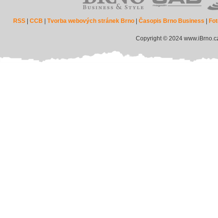
RSS
|
CCB
|
Tvorba webových stránek Brno
|
Časopis Brno Business
|
Fot
Copyright © 2024 www.iBrno.c