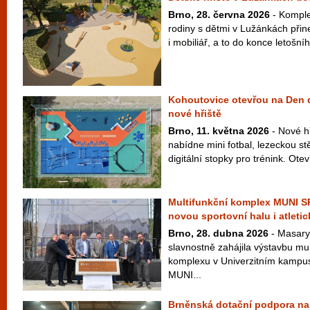
Brno, 28. června 2026
- Komple
rodiny s dětmi v Lužánkách přin
i mobiliář, a to do konce letošní
Kohoutovice otevřou na Den d
nové hřiště
Brno, 11. května 2026
- Nové h
nabídne mini fotbal, lezeckou s
digitální stopky pro trénink. Otev
Multifunkční komplex MUNI 
novou sportovní halu i atletic
Brno, 28. dubna 2026
- Masary
slavnostně zahájila výstavbu mu
komplexu v Univerzitním kampus
MUNI...
Brněnská dotační podpora na 