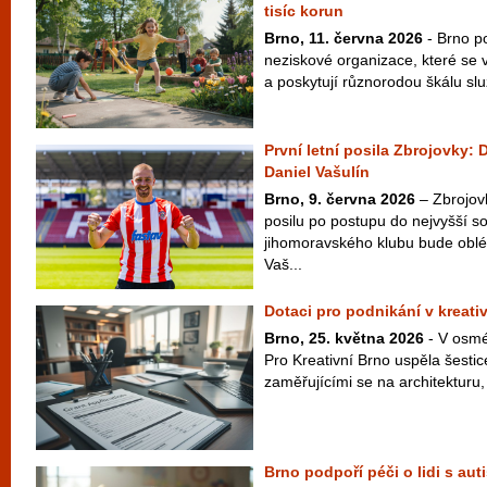
tisíc korun
Brno, 11. června 2026
- Brno po
neziskové organizace, které se 
a poskytují různorodou škálu slu
První letní posila Zbrojovky: 
Daniel Vašulín
Brno, 9. června 2026
– Zbrojov
posilu po postupu do nejvyšší s
jihomoravského klubu bude oblék
Vaš...
Dotaci pro podnikání v kreativ
Brno, 25. května 2026
- V osmé
Pro Kreativní Brno uspěla šestic
zaměřujícími se na architekturu, 
Brno podpoří péči o lidi s au