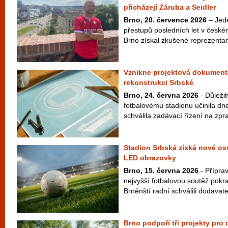
přicházejí Záruba a Seidler
Brno, 20. července 2026
– Jede
přestupů posledních let v českém
Brno získal zkušené reprezentan
Vznikne projektová dokument
rekonstrukci Srbské
Brno, 24. června 2026
- Důleži
fotbalovému stadionu učinila d
schválila zadávací řízení na zp
Stadion Srbská získá nové osv
LED obrazovky
Brno, 15. června 2026
- Přípra
nejvyšší fotbalovou soutěž pokr
Brněnští radní schválili dodavate
Brno podpoří tři projekty pro