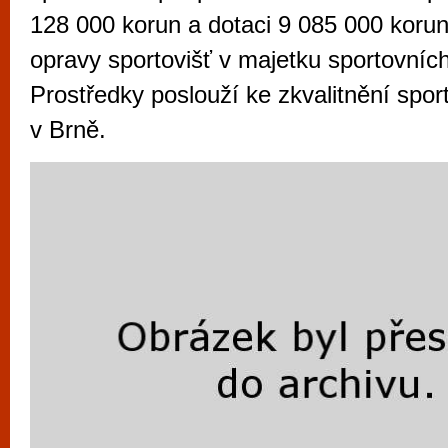
vyzkoušet různé kasinové hry. V neustál
128 000 korun a dotaci 9 085 000 korun
metropoli naleznete širokou nabídku her o
opravy sportovišť v majetku sportovních
po moderní automaty jak pro pravidelné n
Prostředky poslouží ke zkvalitnění spor
příležitostné hráče. V...
v Brně.