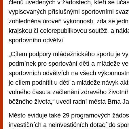
členů uvedených v žádostech, kteří se účas
vypisovaných příslušnými sportovními svaz
zohledněna úroveň výkonnosti, zda se jed
krajskou či celorepublikovou soutěž, a nák
sportovního odvětví.
„Cílem podpory mládežnického sportu je vyt
podmínek pro sportování dětí a mládeže ve
sportovních odvětvích na všech výkonnostn
je cílem podnítit u dětí a mládeže návyk akt
volného času a začlenění zdravého životníh
běžného života,“ uvedl radní města Brna J
Město eviduje také 29 programových žádost
investičních a neinvestičních dotací do spo