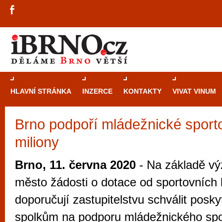
HLAVNÍ STRÁNKA
INZERCE
KONTAKTY
VIVAT VINUM
Brno podpoří mládežnické sport
Průvodce
kasi
miliony
Brně: Od rulet
automaty
Brno, 11. června 2020
- Na základě vý
Brno je měs
město žádosti o dotace od sportovních 
zajímavé p
doporučují zastupitelstvu schválit posky
restaurace, div
spolkům na podporu mládežnického spor
Mimo jiné je ale také místem, kde si můžet