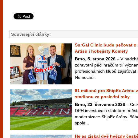
Související články:
SurGal Clinic bude pečovat o 
Artisu i hokejisty Komety
Brno, 5. srpna 2026
– V nadchá
zdravotní péči hráčům tří význ
profesionálních klubů zajišťovat 
Nemocni...
61 milionů pro ShipEx Arénu z
stadionu za poslední roky
Brno, 23. července 2026
– Celk
DPH investovalo statutární měst
modernizace ShipEx Arény. Běh
spole...
Helas získal dvě hvězdy české