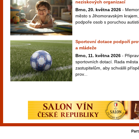
neziskových organizací
Brno, 20. května 2026
- Memor
město s Jihomoravským krajem, n
podpoře osob s poruchou autisti
Sportovní dotace podpoří prov
a mládeže
Brno, 11. května 2026
- Připrav
sportovních dotací. Rada města
zastupitelům, aby schválili přís
prov...
Part