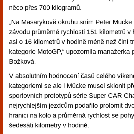
něco přes 700 kilogramů.
„Na Masarykově okruhu sním Peter Mücke d
závodu průměrné rychlosti 151 kilometrů v h
asi o 16 kilometrů v hodině méně než činí t
kategorie MotoGP,“ upozornila manažerka 
Božková.
V absolutním hodnocení časů celého víken
kategoriemi se ale i Mücke musel sklonit p
sportovních prototypů série Super CAR Cha
nejrychlejším jezdcům podařilo prolomit d
hranici na kolo a průměrná rychlost se poh
šedesáti kilometry v hodině.