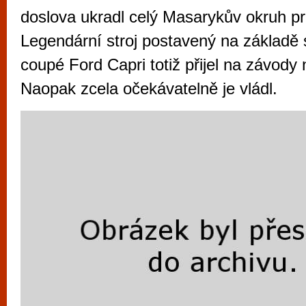
vyzkoušet různé kasinové hry. V neustál
doslova ukradl celý Masarykův okruh pr
metropoli naleznete širokou nabídku her o
Legendární stroj postavený na základě 
po moderní automaty jak pro pravidelné n
coupé Ford Capri totiž přijel na závody
příležitostné hráče. V...
Naopak zcela očekávatelně je vládl.