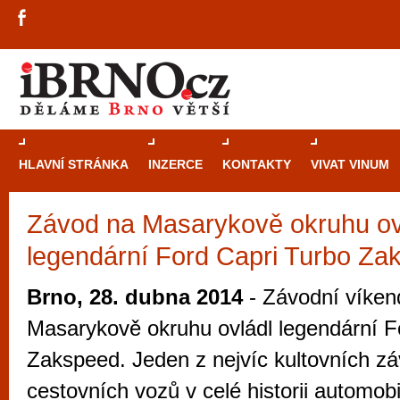
HLAVNÍ STRÁNKA
INZERCE
KONTAKTY
VIVAT VINUM
Závod na Masarykově okruhu ov
Průvodce
kasi
legendární Ford Capri Turbo Za
Brně: Od rulet
automaty
Brno, 28. dubna 2014
- Závodní víke
Brno je měs
Masarykově okruhu ovládl legendární F
zajímavé p
Zakspeed. Jeden z nejvíc kultovních z
restaurace, div
cestovních vozů v celé historii automo
Mimo jiné je ale také místem, kde si můžet