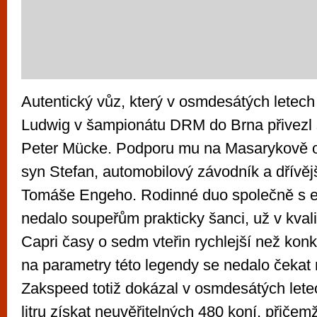
Autentický vůz, který v osmdesátých letech 
Ludwig v šampionátu DRM do Brna přivezl 
Peter Mücke. Podporu mu na Masarykově o
syn Stefan, automobilový závodník a dřívěj
Tomáše Engeho. Rodinné duo společně s 
nedalo soupeřům prakticky šanci, už v kvalif
Capri časy o sedm vteřin rychlejší než konk
na parametry této legendy se nedalo čekat n
Zakspeed totiž dokázal v osmdesátých lete
litru získat neuvěřitelných 480 koní, přičemž