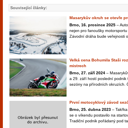
Související články:
Masarykův okruh se otevře pro
Brno, 16. prosince 2025
– Auto
nejen pro fanoušky motorsportu 
Závodní dráha bude veřejnosti ot
Velká cena Bohumila Staši r
mistrech
Brno, 27. září 2024
– Masarykův
a 29. září hostí poslední podni
sezóny na přírodních okruzích. Čt
První motocyklový závod sezó
Brno, 25. dubna 2023
– Takřka
se o víkendu postavilo na starto
Tradiční podnik pořádaný pod t