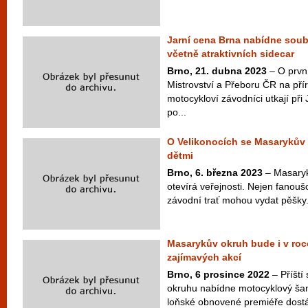
Jarní cena Brna nabídne soubo
včetně atraktivních sidecar
Brno, 21. dubna 2023
– O prvn
Mistrovství a Přeboru ČR na pří
motocykloví závodníci utkají při
po...
O Velikonocích se Masarykův 
dětmi
Brno, 6. března 2023
– Masaryk
otevírá veřejnosti. Nejen fanouš
závodní trať mohou vydat pěšky.
Masarykův okruh bude i v roc
zajímavých akcí
Brno, 6 prosince 2022
– Příští
okruhu nabídne motocyklový šam
loňské obnovené premiéře dostá