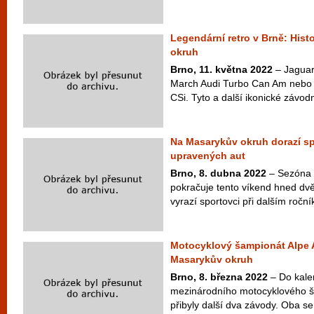
Legendární retro v Brně: Hist
okruh
Brno, 11. května 2022
– Jaguar
March Audi Turbo Can Am nebo
CSi. Tyto a další ikonické závodn
Na Masarykův okruh dorazí sp
upravených aut
Brno, 8. dubna 2022
– Sezóna 
pokračuje tento víkend hned dv
vyrazí sportovci při dalším ročn
Motocyklový šampionát Alpe A
Masarykův okruh
Brno, 8. března 2022
– Do kale
mezinárodního motocyklového š
přibyly další dva závody. Oba 