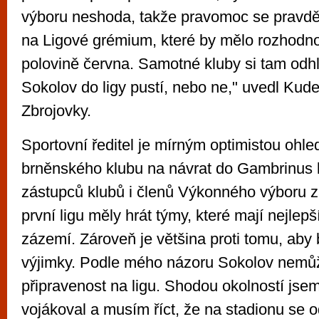
výboru neshoda, takže pravomoc se pravd
na Ligové grémium, které by mělo rozhodno
polovině června. Samotné kluby si tam odhlas
Sokolov do ligy pustí, nebo ne," uvedl Kud
Zbrojovky.
Sportovní ředitel je mírným optimistou ohle
brněnského klubu na návrat do Gambrinus l
zástupců klubů i členů Výkonného výboru z
první ligu měly hrát týmy, které mají nejlep
zázemí. Zároveň je většina proti tomu, aby
výjimky. Podle mého názoru Sokolov nemů
připravenost na ligu. Shodou okolností jse
vojákoval a musím říct, že na stadionu se 