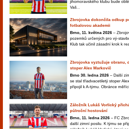
jihomoravského klubu bude oblék
Vaš...
Zbrojovka dokončila odkup 
fotbalovou akademii
Brno, 11. května 2026
– Zbrojov
pozemků určených pro vý-stavb
Klub tak učinil zásadní krok k rea
Zbrojovka vyztužuje obranu, 
stoper Alex Markovič
Brno 30. ledna 2026
– Další zi
se stal třiadvacetiletý stoper Ale
připojil k A-týmu. Obránce měříc
Záložník Lukáš Vorlický přich
půlroční hostování
Brno, 11. ledna 2026
– FC Zbro
další zimní posilu. K týmu se přip