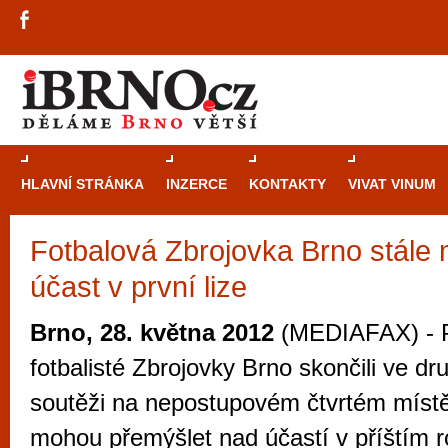
HLAVNÍ STRÁNKA
INZERCE
KONTAKTY
VIVAT VINUM
Fotbalová Zbrojovka Brno stále 
Průvodce
kasi
účast v první lize
Brně: Od rulet
automaty
Brno, 28. května 2012
(MEDIAFAX) - P
Brno je měs
fotbalisté Zbrojovky Brno skončili ve dr
zajímavé p
soutěži na nepostupovém čtvrtém místě,
restaurace, div
mohou přemýšlet nad účastí v příštím r
Mimo jiné je ale také místem, kde si můžet