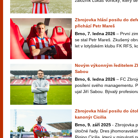
záložník Lukáš Vorlický, který se 
Zbrojovka hlásí posilu do def
přichází Petr Mareš
Brno, 7. ledna 2026
– První zim
se stal Petr Mareš. Zkušený obr
let v lotyšském klubu FK RFS, kd
Novým výkonným ředitelem Zbr
Sabou
Brno, 6. ledna 2026
– FC Zbroj
posílení svého managementu. Po
ujal Jiří Sabou. Bývalý profesioná
Zbrojovka hlásí posilu do úto
kanonýr Cicilia
Brno, 9. září 2025
- Zbrojovka p
útočné řady. Dres jihomoravské
Rigino Cicilia, který v minulosti p