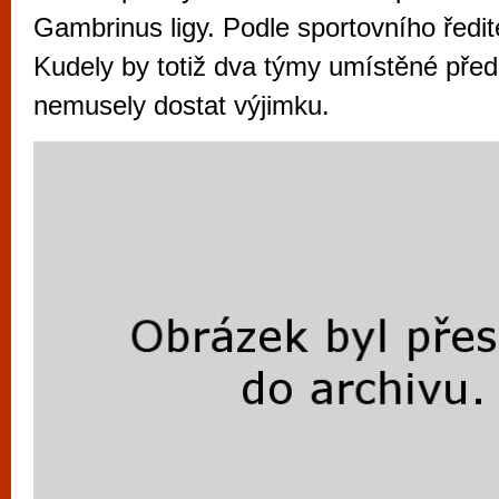
vyzkoušet různé kasinové hry. V neustál
Gambrinus ligy. Podle sportovního ředi
metropoli naleznete širokou nabídku her o
Kudely by totiž dva týmy umístěné pře
po moderní automaty jak pro pravidelné n
nemusely dostat výjimku.
příležitostné hráče. V...