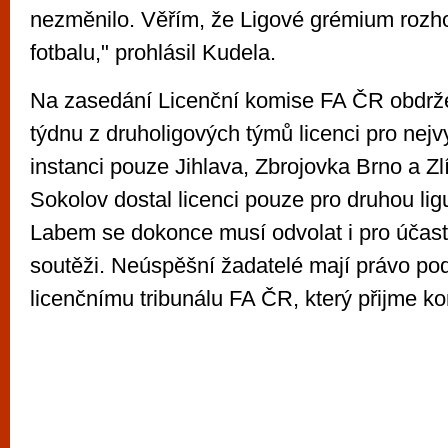
nezměnilo. Věřím, že Ligové grémium rozh
fotbalu," prohlásil Kudela.
Na zasedání Licenční komise FA ČR obdrž
týdnu z druholigových týmů licenci pro nejv
instanci pouze Jihlava, Zbrojovka Brno a Zl
Sokolov dostal licenci pouze pro druhou lig
Labem se dokonce musí odvolat i pro účast
soutěži. Neúspěšní žadatelé mají právo pod
licenčnímu tribunálu FA ČR, který přijme k