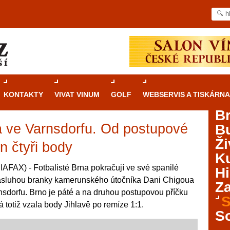
KONTAKTY
VIVAT VINUM
GOLF
WEBSERVIS A TISKÁRNA
B
a ve Varnsdorfu. Od postupové
B
Průvodce
kasinovými hrami v Brně: Od
Ži
rulety po video automaty
en čtyři body
Ku
Brno je městem známým pro zajímavé památky, skvělé
AFAX) - Fotbalisté Brna pokračují ve své spanilé
Hi
restaurace, divadla a univerzity. Mimo jiné je ale také
a zásluhou branky kamerunského útočníka Dani Chigoua
Za
místem, kde si můžete legálně a bezpečně vyzkoušet
rnsdorfu. Brno je páté a na druhou postupovou příčku
různé kasinové hry. V neustále kvetoucí moravské
S
ná totiž vzala body Jihlavě po remíze 1:1.
metropoli naleznete širokou nabídku her od klasické
S
rulety až po moderní automaty jak pro pravidelné
ráče. V...