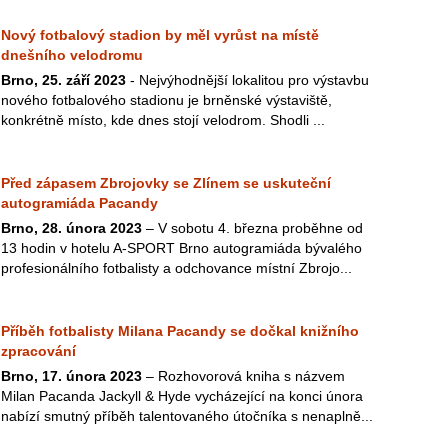
Nový fotbalový stadion by měl vyrůst na místě
dnešního velodromu
Brno, 25. září 2023
- Nejvýhodnější lokalitou pro výstavbu
nového fotbalového stadionu je brněnské výstaviště,
konkrétně místo, kde dnes stojí velodrom. Shodli ...
Před zápasem Zbrojovky se Zlínem se uskuteční
autogramiáda Pacandy
Brno, 28. února 2023
– V sobotu 4. března proběhne od
13 hodin v hotelu A-SPORT Brno autogramiáda bývalého
profesionálního fotbalisty a odchovance místní Zbrojo...
Příběh fotbalisty Milana Pacandy se dočkal knižního
zpracování
Brno, 17. února 2023
– Rozhovorová kniha s názvem
Milan Pacanda Jackyll & Hyde vycházející na konci února
nabízí smutný příběh talentovaného útočníka s nenaplně...