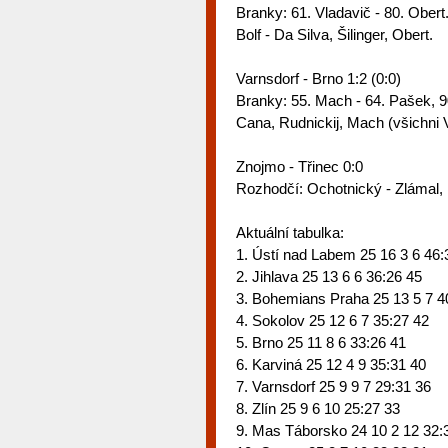
Branky: 61. Vladavič - 80. Obert
Bolf - Da Silva, Šilinger, Obert.
Varnsdorf - Brno 1:2 (0:0)
Branky: 55. Mach - 64. Pašek, 9
Cana, Rudnickij, Mach (všichni V
Znojmo - Třinec 0:0
Rozhodčí: Ochotnický - Zlámal, 
Aktuální tabulka:
1. Ústí nad Labem 25 16 3 6 46:
2. Jihlava 25 13 6 6 36:26 45
3. Bohemians Praha 25 13 5 7 4
4. Sokolov 25 12 6 7 35:27 42
5. Brno 25 11 8 6 33:26 41
6. Karviná 25 12 4 9 35:31 40
7. Varnsdorf 25 9 9 7 29:31 36
8. Zlín 25 9 6 10 25:27 33
9. Mas Táborsko 24 10 2 12 32: