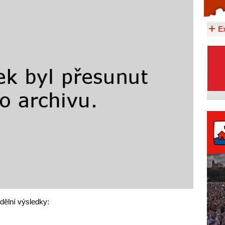
Celý článek...
E
edělní výsledky: