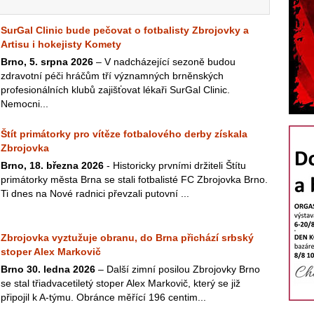
SurGal Clinic bude pečovat o fotbalisty Zbrojovky a
Artisu i hokejisty Komety
Brno, 5. srpna 2026
– V nadcházející sezoně budou
zdravotní péči hráčům tří významných brněnských
profesionálních klubů zajišťovat lékaři SurGal Clinic.
Nemocni...
Štít primátorky pro vítěze fotbalového derby získala
Zbrojovka
Brno, 18. března 2026
- Historicky prvními držiteli Štítu
primátorky města Brna se stali fotbalisté FC Zbrojovka Brno.
Ti dnes na Nové radnici převzali putovní ...
Zbrojovka vyztužuje obranu, do Brna přichází srbský
stoper Alex Markovič
Brno 30. ledna 2026
– Další zimní posilou Zbrojovky Brno
se stal třiadvacetiletý stoper Alex Markovič, který se již
připojil k A-týmu. Obránce měřící 196 centim...