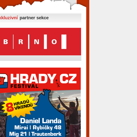
xkluzivní
partner sekce