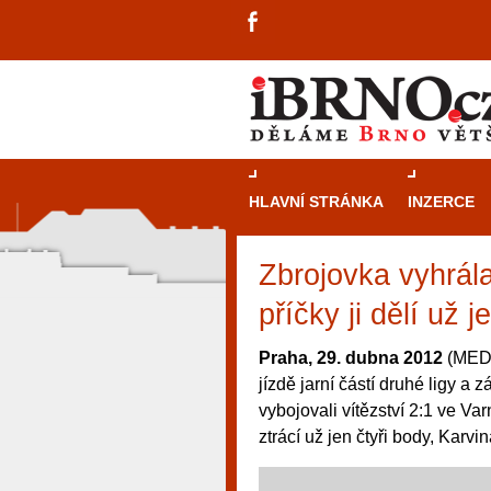
HLAVNÍ STRÁNKA
INZERCE
Zbrojovka vyhrál
příčky ji dělí už j
Praha, 29. dubna 2012
(MEDI
jízdě jarní částí druhé ligy 
vybojovali vítězství 2:1 ve Va
ztrácí už jen čtyři body, Karvi
návštěvníky, tak pro příležitostné h