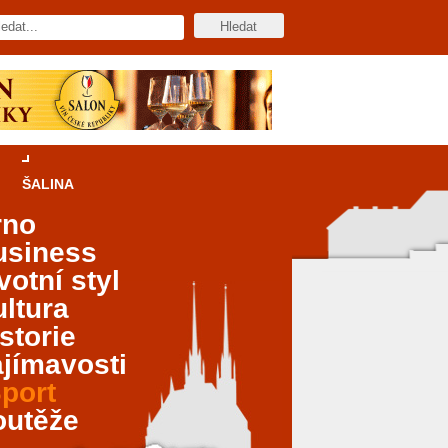
ŠALINA
rno
usiness
votní styl
ltura
storie
jímavosti
port
outěže