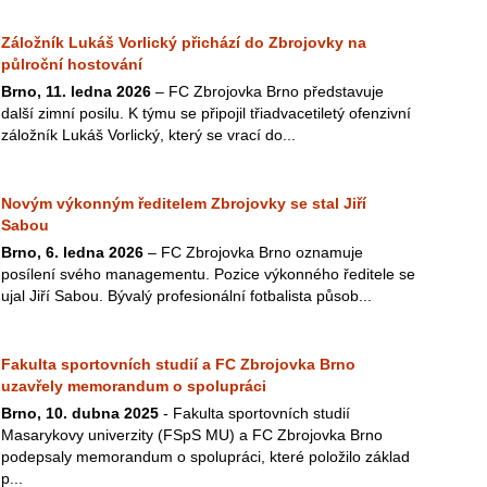
Záložník Lukáš Vorlický přichází do Zbrojovky na
půlroční hostování
Brno, 11. ledna 2026
– FC Zbrojovka Brno představuje
další zimní posilu. K týmu se připojil třiadvacetiletý ofenzivní
záložník Lukáš Vorlický, který se vrací do...
Novým výkonným ředitelem Zbrojovky se stal Jiří
Sabou
Brno, 6. ledna 2026
– FC Zbrojovka Brno oznamuje
posílení svého managementu. Pozice výkonného ředitele se
ujal Jiří Sabou. Bývalý profesionální fotbalista působ...
Fakulta sportovních studií a FC Zbrojovka Brno
uzavřely memorandum o spolupráci
Brno, 10. dubna 2025
- Fakulta sportovních studií
Masarykovy univerzity (FSpS MU) a FC Zbrojovka Brno
podepsaly memorandum o spolupráci, které položilo základ
p...