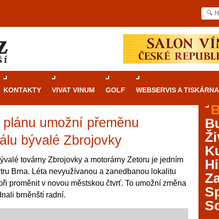
KONTAKTY
VIVAT VINUM
GOLF
WEBSERVIS A TISKÁRNA
B
 plánu umožní přeměnu
B
Průvodce
kasinovými hrami v Brně: Od
Ži
rulety po video automaty
lu bývalé Zbrojovky
Ku
Brno je městem známým pro zajímavé památky, skvělé
ývalé továrny Zbrojovky a motorárny Zetoru je jedním
Hi
restaurace, divadla a univerzity. Mimo jiné je ale také
ntru Brna. Léta nevyužívanou a zanedbanou lokalitu
Za
místem, kde si můžete legálně a bezpečně vyzkoušet
oři proměnit v novou městskou čtvrť. To umožní změna
různé kasinové hry. V neustále kvetoucí moravské
S
ali brněnští radní.
metropoli naleznete širokou nabídku her od klasické
S
rulety až po moderní automaty jak pro pravidelné
ráče. V...