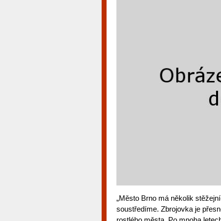
„Město Brno má několik stěžejníc
soustředíme. Zbrojovka je přesn
rostlého města. Po mnoha letech