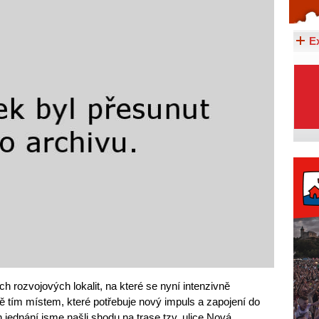
Celý článek...
E
h rozvojových lokalit, na které se nyní intenzivně
ě tím místem, které potřebuje nový impuls a zapojení do
 jednání jsme našli shodu na trase tzv. ulice Nová