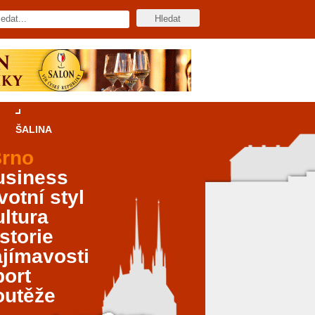
ŠALINA
rno
usiness
votní styl
ltura
storie
jímavosti
port
outěže