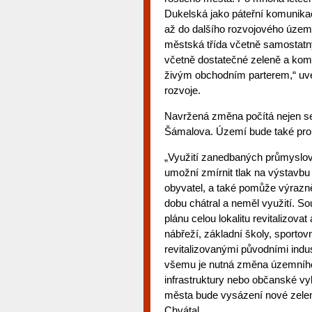
Dukelská jako páteřní komunika
až do dalšího rozvojového území 
městská třída včetně samostatnýc
včetně dostatečné zeleně a komf
živým obchodním parterem,“ uved
rozvoje.
Navržená změna počítá nejen se
Šámalova. Území bude také propo
„Využití zanedbaných průmyslový
umožní zmírnit tlak na výstavbu
obyvatel, a také pomůže výrazně
dobu chátral a neměl využití. So
plánu celou lokalitu revitalizov
nábřeží, základní školy, sport
revitalizovanými původními indu
všemu je nutná změna územního 
infrastruktury nebo občanské vy
města bude vysázení nové zeleně
Chvátal.