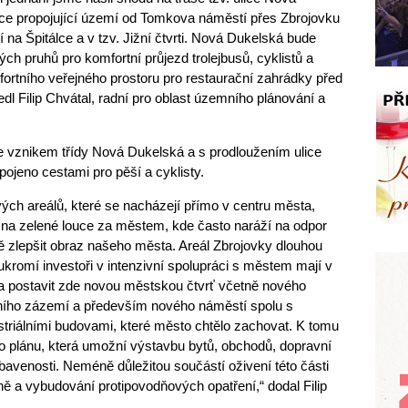
ce propojující území od Tomkova náměstí přes Zbrojovku
na Špitálce a v tzv. Jižní čtvrti. Nová Dukelská bude
h pruhů pro komfortní průjezd trolejbusů, cyklistů a
ortního veřejného prostoru pro restaurační zahrádky před
l Filip Chvátal, radní pro oblast územního plánování a
 vznikem třídy Nová Dukelská a s prodloužením ulice
jeno cestami pro pěší a cyklisty.
ch areálů, které se nacházejí přímo v centru města,
 na zelené louce za městem, kde často naráží na odpor
 zlepšit obraz našeho města. Areál Zbrojovky dlouhou
ukromí investoři v intenzivní spolupráci s městem mají v
at a postavit zde novou městskou čtvrť včetně nového
ovního zázemí a především nového náměstí spolu s
striálními budovami, které město chtělo zachovat. K tomu
plánu, která umožní výstavbu bytů, obchodů, dopravní
bavenosti. Neméně důležitou součástí oživení této části
 a vybudování protipovodňových opatření,“ dodal Filip