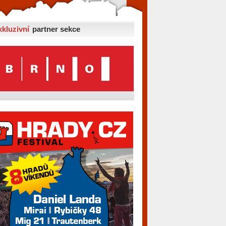
xkluzivní
partner sekce