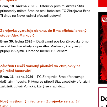
Zbrojovka
Brno, 18. března 2026
- Historicky prvními držiteli Štítu
primátorky města Brna se stali fotbalisté FC Zbrojovka Brno.
Ti dnes na Nové radnici převzali putovní ...
Zbrojovka vyztužuje obranu, do Brna přichází srbský
stoper Alex Markovič
Brno 30. ledna 2026
– Další zimní posilou Zbrojovky Brno
se stal třiadvacetiletý stoper Alex Markovič, který se již
připojil k A-týmu. Obránce měřící 196 centim...
Záložník Lukáš Vorlický přichází do Zbrojovky na
půlroční hostování
Brno, 11. ledna 2026
– FC Zbrojovka Brno představuje
další zimní posilu. K týmu se připojil třiadvacetiletý ofenzivní
záložník Lukáš Vorlický, který se vrací do...
Novým výkonným ředitelem Zbrojovky se stal Jiří
Sabou