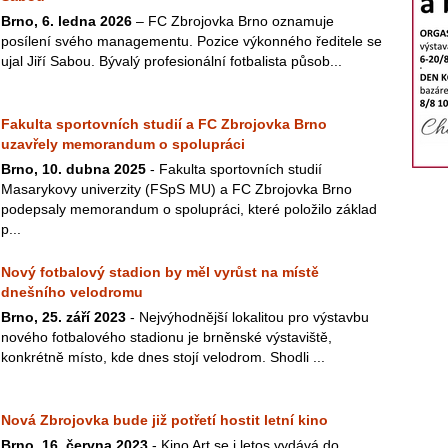
Brno, 6. ledna 2026
– FC Zbrojovka Brno oznamuje
posílení svého managementu. Pozice výkonného ředitele se
ujal Jiří Sabou. Bývalý profesionální fotbalista působ...
Fakulta sportovních studií a FC Zbrojovka Brno
uzavřely memorandum o spolupráci
Brno, 10. dubna 2025
- Fakulta sportovních studií
Masarykovy univerzity (FSpS MU) a FC Zbrojovka Brno
podepsaly memorandum o spolupráci, které položilo základ
p...
Nový fotbalový stadion by měl vyrůst na místě
dnešního velodromu
Brno, 25. září 2023
- Nejvýhodnější lokalitou pro výstavbu
nového fotbalového stadionu je brněnské výstaviště,
konkrétně místo, kde dnes stojí velodrom. Shodli ...
Nová Zbrojovka bude již potřetí hostit letní kino
Brno, 16. června 2023
- Kino Art se i letos vydává do