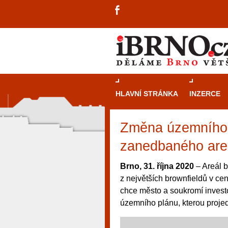
HLAVNÍ STRÁNKA
INZERCE
Změna územního
zanedbaného areá
Brno, 31. října 2020
– Areál b
z největších brownfieldů v ce
chce město a soukromí invest
územního plánu, kterou projedn
návštěvníky, tak pro příležitostné h