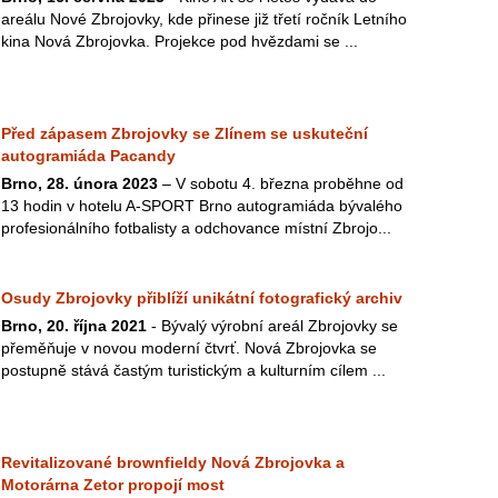
areálu Nové Zbrojovky, kde přinese již třetí ročník Letního
kina Nová Zbrojovka. Projekce pod hvězdami se ...
Před zápasem Zbrojovky se Zlínem se uskuteční
autogramiáda Pacandy
Brno, 28. února 2023
– V sobotu 4. března proběhne od
13 hodin v hotelu A-SPORT Brno autogramiáda bývalého
profesionálního fotbalisty a odchovance místní Zbrojo...
Osudy Zbrojovky přiblíží unikátní fotografický archiv
Brno, 20. října 2021
- Bývalý výrobní areál Zbrojovky se
přeměňuje v novou moderní čtvrť. Nová Zbrojovka se
postupně stává častým turistickým a kulturním cílem ...
Revitalizované brownfieldy Nová Zbrojovka a
Motorárna Zetor propojí most