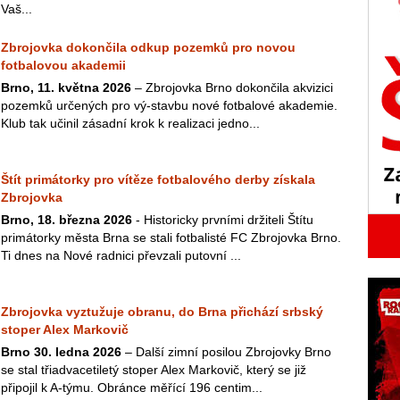
Vaš...
Zbrojovka dokončila odkup pozemků pro novou
fotbalovou akademii
Brno, 11. května 2026
– Zbrojovka Brno dokončila akvizici
pozemků určených pro vý-stavbu nové fotbalové akademie.
Klub tak učinil zásadní krok k realizaci jedno...
Štít primátorky pro vítěze fotbalového derby získala
Zbrojovka
Brno, 18. března 2026
- Historicky prvními držiteli Štítu
primátorky města Brna se stali fotbalisté FC Zbrojovka Brno.
Ti dnes na Nové radnici převzali putovní ...
Zbrojovka vyztužuje obranu, do Brna přichází srbský
stoper Alex Markovič
Brno 30. ledna 2026
– Další zimní posilou Zbrojovky Brno
se stal třiadvacetiletý stoper Alex Markovič, který se již
připojil k A-týmu. Obránce měřící 196 centim...