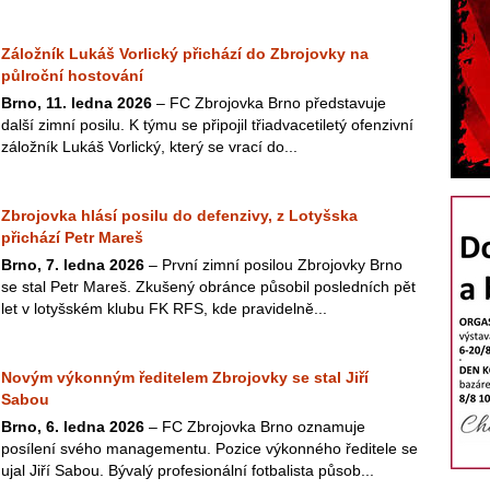
Záložník Lukáš Vorlický přichází do Zbrojovky na
půlroční hostování
Brno, 11. ledna 2026
– FC Zbrojovka Brno představuje
další zimní posilu. K týmu se připojil třiadvacetiletý ofenzivní
záložník Lukáš Vorlický, který se vrací do...
Zbrojovka hlásí posilu do defenzivy, z Lotyšska
přichází Petr Mareš
Brno, 7. ledna 2026
– První zimní posilou Zbrojovky Brno
se stal Petr Mareš. Zkušený obránce působil posledních pět
let v lotyšském klubu FK RFS, kde pravidelně...
Novým výkonným ředitelem Zbrojovky se stal Jiří
Sabou
Brno, 6. ledna 2026
– FC Zbrojovka Brno oznamuje
posílení svého managementu. Pozice výkonného ředitele se
ujal Jiří Sabou. Bývalý profesionální fotbalista působ...