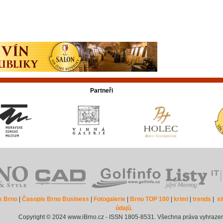
Partneři
k Brno
|
Časopis Brno Business
|
Fotogalerie
|
Brno TOP 100
|
krimi
|
trends
|
s
údajů.
Copyright © 2024 www.iBrno.cz - ISSN 1805-8531. Všechna práva vyhraze