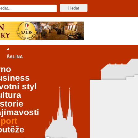
ŠALINA
rno
usiness
votní styl
ltura
storie
jímavosti
port
outěže