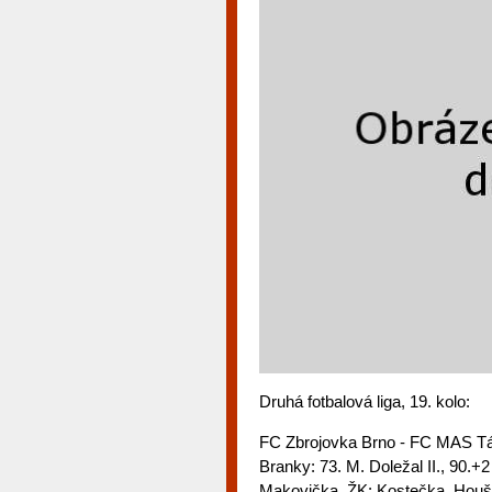
Druhá fotbalová liga, 19. kolo:
FC Zbrojovka Brno - FC MAS Táb
Branky: 73. M. Doležal II., 90.+
Makovička. ŽK: Kostečka, Houšk