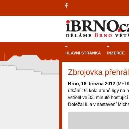
HLAVNÍ STRÁNKA
INZERCE
Zbrojovka přehr
Brno, 18. března 2012
(MEDIA
utkání 19. kola druhé ligy na 
vstřelil ve 33. minutě hostujíc
Doležal II. a v nastavení Mich
návštěvníky, tak pro příležitostné h