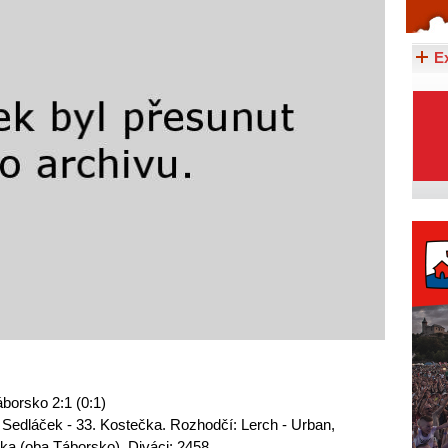
Celý článek...
E
orsko 2:1 (0:1)
2 Sedláček - 33. Kostečka. Rozhodčí: Lerch - Urban,
a (oba Táborsko). Diváci: 2458.