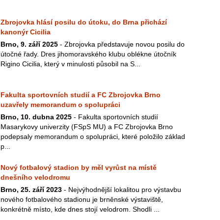
Zbrojovka hlásí posilu do útoku, do Brna přichází
kanonýr Cicilia
Brno, 9. září 2025
- Zbrojovka představuje novou posilu do
útočné řady. Dres jihomoravského klubu oblékne útočník
Rigino Cicilia, který v minulosti působil na S...
Fakulta sportovních studií a FC Zbrojovka Brno
uzavřely memorandum o spolupráci
Brno, 10. dubna 2025
- Fakulta sportovních studií
Masarykovy univerzity (FSpS MU) a FC Zbrojovka Brno
podepsaly memorandum o spolupráci, které položilo základ
p...
Nový fotbalový stadion by měl vyrůst na místě
dnešního velodromu
Brno, 25. září 2023
- Nejvýhodnější lokalitou pro výstavbu
nového fotbalového stadionu je brněnské výstaviště,
konkrétně místo, kde dnes stojí velodrom. Shodli ...