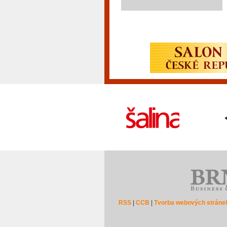
RSS
|
CCB
|
Tvorba webových stráne