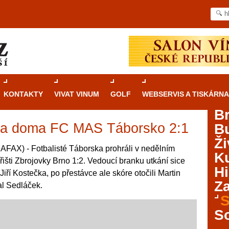
KONTAKTY
VIVAT VINUM
GOLF
WEBSERVIS A TISKÁRNA
B
ála doma FC MAS Táborsko 2:1
B
Průvodce
kasinovými hrami v Brně: Od
Ži
rulety po video automaty
FAX) - Fotbalisté Táborska prohráli v nedělním
Ku
hřišti Zbrojovky Brno 1:2. Vedoucí branku utkání sice
Brno je městem známým pro zajímavé památky, skvělé
Hi
í Jiří Kostečka, po přestávce ale skóre otočili Martin
restaurace, divadla a univerzity. Mimo jiné je ale také
Za
al Sedláček.
místem, kde si můžete legálně a bezpečně vyzkoušet
různé kasinové hry. V neustále kvetoucí moravské
S
metropoli naleznete širokou nabídku her od klasické
S
rulety až po moderní automaty jak pro pravidelné
ráče. V...