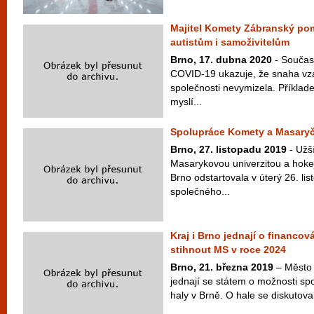
Majitel Komety Zábranský po
autistům i samoživitelům
Brno, 17. dubna 2020
- Součas
COVID-19 ukazuje, že snaha vz
společnosti nevymizela. Příklad
myslí...
Spolupráce Komety a Masary
Brno, 27. listopadu 2019
- Užš
Masarykovou univerzitou a ho
Brno odstartovala v úterý 26. l
společného...
Kraj i Brno jednají o financov
stihnout MS v roce 2024
Brno, 21. března 2019
– Město 
jednají se státem o možnosti sp
haly v Brně. O hale se diskutova