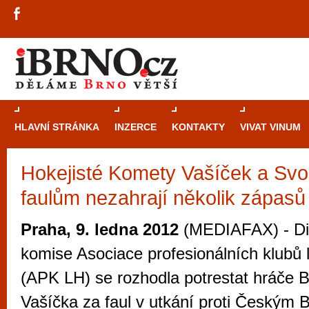
HLAVNÍ STRÁNKA
INZERCE
KONTAKTY
VIVAT VINUM
Hokejisté Komety Vašíček a Svob
Průvodce
kasi
faulům nezahrají několik zápasů
Brně: Od rulet
automaty
Praha, 9. ledna 2012
(MEDIAFAX) - Dis
Brno je měs
komise Asociace profesionálních klubů 
zajímavé p
(APK LH) se rozhodla potrestat hráče B
restaurace, div
Vašíčka za faul v utkání proti Českým 
Mimo jiné je ale také místem, kde si můžet