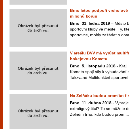
Brno letos podpoří vrcholové
milionů korun
Brno, 31. ledna 2019
– Město B
sportovní kluby ve městě. Ty, kt
sportovce, mohly zažádat o dot
V areálu BVV má vyrůst multif
hokejovou Kometu
Brno, 5. listopadu 2018
- Kraj,
Kometa spojí síly k vybudování m
Takzvané Multifunkční sportovní 
Na Zelňáku budou promítat f
Brno, 11. dubna 2018
- Vyhraj
extraligový titul? To se můžete 
Zelném trhu, kde budou promí...