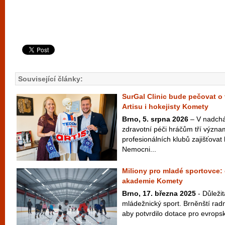
Související články:
SurGal Clinic bude pečovat o 
Artisu i hokejisty Komety
Brno, 5. srpna 2026
– V nadchá
zdravotní péči hráčům tří význ
profesionálních klubů zajišťovat 
Nemocni...
Miliony pro mladé sportovce: 
akademie Komety
Brno, 17. března 2025
- Důleži
mládežnický sport. Brněnští radní
aby potvrdilo dotace pro evrops