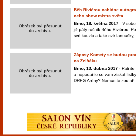
Běh Riviérou nabídne autogr
nebo show mistra světa
Brno, 18. května 2017
- V sobo
již pátý ročník Běhu Riviérou. P
své kouzlo a také své fanoušky, 
Zápasy Komety se budou promí
na Zelňáku
Brno, 13. dubna 2017
- Patříte
a nepodařilo se vám získat lístk
DRFG Arény? Nemusíte zoufat! 