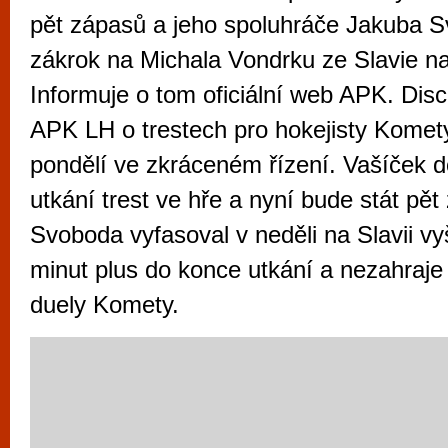
vyzkoušet různé kasinové hry. V neustál
pět zápasů a jeho spoluhráče Jakuba 
metropoli naleznete širokou nabídku her o
zákrok na Michala Vondrku ze Slavie na 
po moderní automaty jak pro pravidelné n
Informuje o tom oficiální web APK. Disc
příležitostné hráče. V...
APK LH o trestech pro hokejisty Komet
pondělí ve zkráceném řízení. Vašíček d
utkání trest ve hře a nyní bude stát pět
Svoboda vyfasoval v neděli na Slavii vyš
minut plus do konce utkání a nezahraje si
duely Komety.