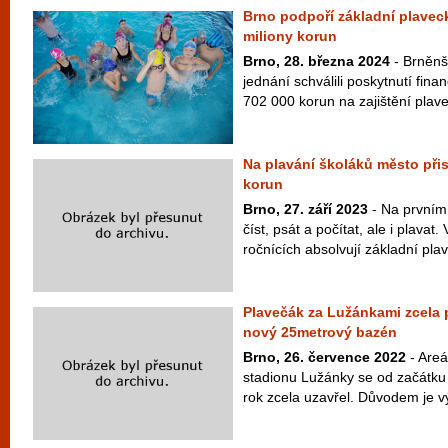
Brno podpoří základní plavec
miliony korun
Brno, 28. března 2024
- Brněnš
jednání schválili poskytnutí fina
702 000 korun na zajištění plave
Na plavání školáků město přis
korun
Brno, 27. září 2023
- Na prvním 
číst, psát a počítat, ale i plava
ročnících absolvují základní plav
Plavečák za Lužánkami zcela p
nový 25metrový bazén
Brno, 26. července 2022
- Areá
stadionu Lužánky se od začátku 
rok zcela uzavřel. Důvodem je 