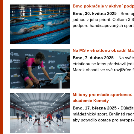
Brno pokračuje v aktivní pod
Brno, 30. května 2025
- Brno op
jednou z jeho priorit. Celkem 3,
podporu handicapovaných sporto
Na MS v etriatlonu obsadil Ma
Brno, 7. dubna 2025
– Na svět
etriatlonu se letos představil je
Marek obsadil ve své rozjížďce 9
Miliony pro mladé sportovce: 
akademie Komety
Brno, 17. března 2025
- Důleži
mládežnický sport. Brněnští radní
aby potvrdilo dotace pro evrops