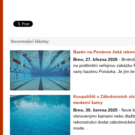
Související články:
Bazén na Ponávce čeká rekon
Brno, 27. března 2026
- Brněnšt
na podlimitní veřejnou zakázku
vany bazénu Ponávka. Je jím brn
Koupaliště v Zábrdovicích zí
moderní šatny
Brno, 30. června 2025
- Nové b
obnovenými šatnami nebo dlažb
rekonstrukci dodat zábrdovickém
mode...