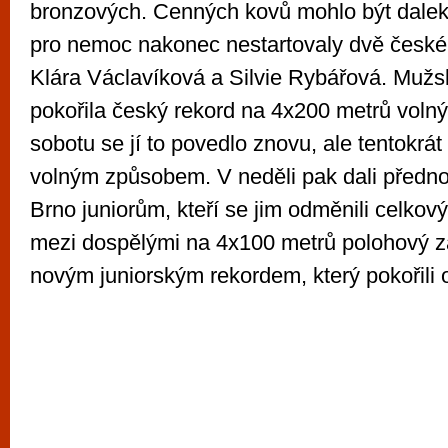
bronzových. Cenných kovů mohlo být dalek
pro nemoc nakonec nestartovaly dvě české
Klára Václavíková a Silvie Rybářová. Mužsk
pokořila český rekord na 4x200 metrů vol
sobotu se jí to povedlo znovu, ale tentokrá
volným způsobem. V neděli pak dali předno
Brno juniorům, kteří se jim odměnili celk
mezi dospělými na 4x100 metrů polohový z
novým juniorským rekordem, který pokořili 