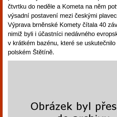
vyzkoušet různé kasinové hry. V neustál
čtvrtku do neděle a Kometa na něm potv
metropoli naleznete širokou nabídku her o
výsadní postavení mezi českými plavec
po moderní automaty jak pro pravidelné n
Výprava brněnské Komety čítala 40 zá
příležitostné hráče. V...
nimiž byli i účastníci nedávného evro
v krátkém bazénu, které se uskutečnilo
polském Štětíně.