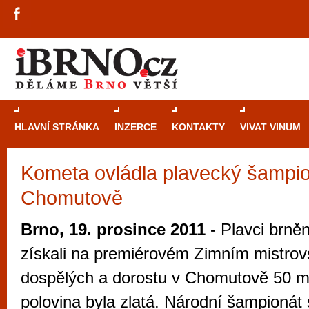
HLAVNÍ STRÁNKA
INZERCE
KONTAKTY
VIVAT VINUM
Kometa ovládla plavecký šampio
Průvodce
kasi
Chomutově
Brně: Od rulet
automaty
Brno, 19. prosince 2011
- Plavci brn
Brno je měs
získali na premiérovém Zimním mistrov
zajímavé p
dospělých a dorostu v Chomutově 50 me
restaurace, div
polovina byla zlatá. Národní šampionát
Mimo jiné je ale také místem, kde si můžet