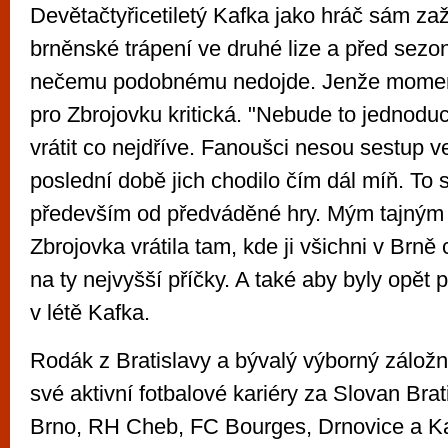
Devětačtyřicetiletý Kafka jako hráč sám zaži
brněnské trápení ve druhé lize a před sezon
nečemu podobnému nedojde. Jenže momentá
pro Zbrojovku kritická. "Nebude to jednodu
vrátit co nejdříve. Fanoušci nesou sestup v
poslední době jich chodilo čím dál míň. To 
především od předváděné hry. Mým tajným 
Zbrojovka vrátila tam, kde ji všichni v Brně
na ty nejvyšší příčky. A také aby byly opět p
v létě Kafka.
Rodák z Bratislavy a bývalý výborný zálož
své aktivní fotbalové kariéry za Slovan Brat
Brno, RH Cheb, FC Bourges, Drnovice a Ka