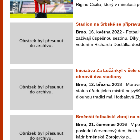
Rigino Cicilia, který v minulosti p
Stadion na Srbské se připravu
Brno, 16. května 2022
- Fotbali
zažívají úspěšnou sezónu. Díky 
vedením Richarda Dostálka dosta
Iniciativa Za Lužánky! v čele
obnovit dva stadiony
Brno, 12. března 2018
- Moravs
status úřadujících mistrů nejvyšš
dlouhou tradici má i fotbalová Zb
Brněnští fotbalisté zbrojí na
Brno, 21. července 2016
- V po
poslední červencový den, čeká
kádr brněnské Zbrojovky p...