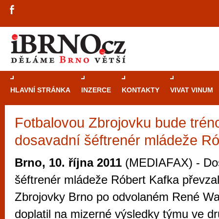
HLAVNÍ STRÁNKA
INZERCE
KONTAKTY
VIVAT VINUM
Fotbalovou Zbrojovku bude trén
Průvodce
kasi
dosavadní šéftrenér mládeže Ró
Brně: Od rulet
automaty
Brno, 10. října 2011
(MEDIAFAX) - Do
Brno je měs
šéftrenér mládeže Róbert Kafka převzal 
zajímavé p
Zbrojovky Brno po odvolaném René Wag
restaurace, div
doplatil na mizerné výsledky týmu ve dr
Mimo jiné je ale také místem, kde si můžet