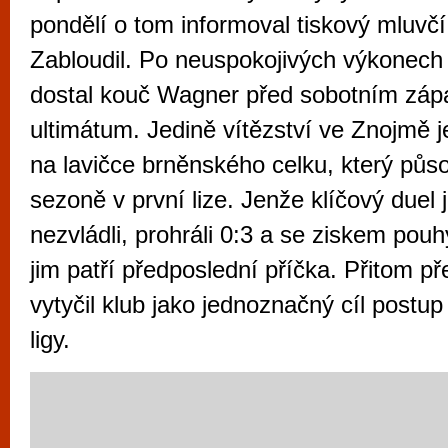
vyzkoušet různé kasinové hry. V neustál
pondělí o tom informoval tiskový mluvčí
metropoli naleznete širokou nabídku her o
Zabloudil. Po neuspokojivých výkonech 
po moderní automaty jak pro pravidelné n
dostal kouč Wagner před sobotním záp
příležitostné hráče. V...
ultimátum. Jedině vítězství ve Znojmě j
na lavičce brněnského celku, který půso
sezoně v první lize. Jenže klíčový duel 
nezvládli, prohráli 0:3 a se ziskem po
jim patří předposlední příčka. Přitom p
vytyčil klub jako jednoznačný cíl post
ligy.