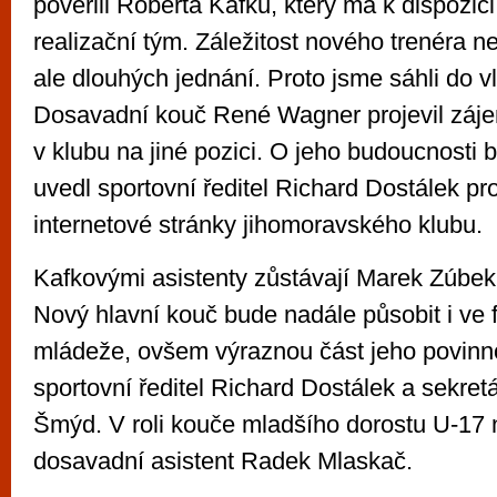
pověřili Róberta Kafku, který má k dispozic
realizační tým. Záležitost nového trenéra n
ale dlouhých jednání. Proto jsme sáhli do vl
Dosavadní kouč René Wagner projevil záje
v klubu na jiné pozici. O jeho budoucnosti 
uvedl sportovní ředitel Richard Dostálek pro 
internetové stránky jihomoravského klubu.
Kafkovými asistenty zůstávají Marek Zúbek
Nový hlavní kouč bude nadále působit i ve f
mládeže, ovšem výraznou část jeho povinn
sportovní ředitel Richard Dostálek a sekre
Šmýd. V roli kouče mladšího dorostu U-17 
dosavadní asistent Radek Mlaskač.