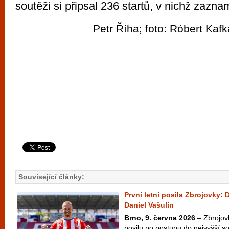
soutěži si připsal 236 startů, v nichž zazn
Petr Říha; foto: Róbert Kafk
Související články:
První letní posila Zbrojovky: 
Daniel Vašulín
Brno, 9. června 2026
– Zbrojov
posilu po postupu do nejvyšší s