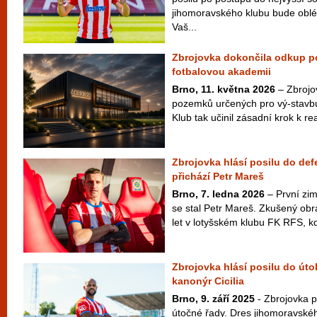
jihomoravského klubu bude oblék
Vaš...
Zbrojovka dokončila odkup 
fotbalovou akademii
Brno, 11. května 2026
– Zbrojov
pozemků určených pro vý-stavb
Klub tak učinil zásadní krok k rea
Zbrojovka hlásí posilu do def
přichází Petr Mareš
Brno, 7. ledna 2026
– První zim
se stal Petr Mareš. Zkušený obr
let v lotyšském klubu FK RFS, kd
Zbrojovka hlásí posilu do úto
kanonýr Cicilia
Brno, 9. září 2025
- Zbrojovka p
útočné řady. Dres jihomoravské