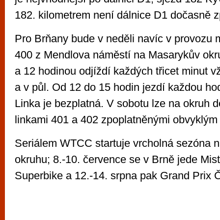
182. kilometrem není dálnice D1 dočasně z
Pro Brňany bude v neděli navíc v provozu 
400 z Mendlova náměstí na Masarykův okr
a 12 hodinou odjíždí každých třicet minut v
a v půl. Od 12 do 15 hodin jezdí každou ho
Linka je bezplatná. V sobotu lze na okruh 
linkami 401 a 402 zpoplatněnými obvyklým
Seriálem WTCC startuje vrcholná sezóna 
okruhu; 8.-10. července se v Brně jede Mist
Superbike a 12.-14. srpna pak Grand Prix Č