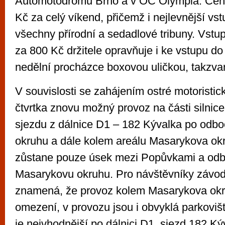
Automotodromu Brno a v OC Olympia. Ceny
Kč za celý víkend, přičemž i nejlevnější vst
všechny přírodní a sedadlové tribuny. Vst
za 800 Kč držitele opravňuje i ke vstupu d
nedělní procházce boxovou uličkou, takzv
V souvislosti se zahájením ostré motoristic
čtvrtka znovu možný provoz na části silnice
sjezdu z dálnice D1 – 182 Kývalka po odb
okruhu a dále kolem areálu Masarykova ok
zůstane pouze úsek mezi Popůvkami a od
Masarykovu okruhu. Pro návštěvníky záv
znamená, že provoz kolem Masarykova okr
omezení, v provozu jsou i obvyklá parkoviš
je nejvhodnější po dálnici D1, sjezd 182 Ký