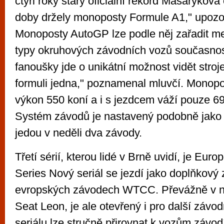
čtyři roky starý oficiální rekord Masarykova
doby držely monoposty Formule A1," upozo
Monoposty AutoGP lze podle něj zařadit mezi
typy okruhových závodních vozů současnos
fanoušky jde o unikátní možnost vidět stro
formuli jedna," poznamenal mluvčí. Monopo
výkon 550 koní a i s jezdcem váží pouze 6
Systém závodů je nastavený podobně jak
jedou v neděli dva závody.
Třetí sérií, kterou lidé v Brně uvidí, je Eur
Series Nový seriál se jezdí jako doplňkový 
evropských závodech WTCC. Převážně v n
Seat Leon, je ale otevřený i pro další závod
seriálu lze stručně přirovnat k vozům závo