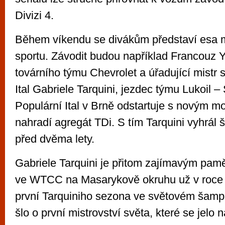
Divizi 4.
Během víkendu se divákům představí esa m
sportu. Závodit budou například Francouz Y
továrního týmu Chevrolet a úřadující mist
Ital Gabriele Tarquini, jezdec týmu Lukoil –
Populární Ital v Brně odstartuje s novým mo
nahradí agregát TDi. S tím Tarquini vyhrá
před dvěma lety.
Gabriele Tarquini je přitom zajímavým pamě
ve WTCC na Masarykově okruhu už v roce 
první Tarquiniho sezona ve světovém šamp
šlo o první mistrovství světa, které se jelo