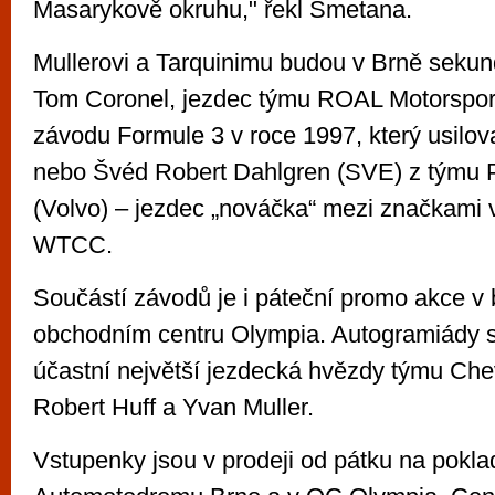
Masarykově okruhu," řekl Smetana.
Mullerovi a Tarquinimu budou v Brně seku
Tom Coronel, jezdec týmu ROAL Motorspor
závodu Formule 3 v roce 1997, který usilov
nebo Švéd Robert Dahlgren (SVE) z týmu P
(Volvo) – jezdec „nováčka“ mezi značkami
WTCC.
Součástí závodů je i páteční promo akce 
obchodním centru Olympia. Autogramiády 
účastní největší jezdecká hvězdy týmu Che
Robert Huff a Yvan Muller.
Vstupenky jsou v prodeji od pátku na pokl