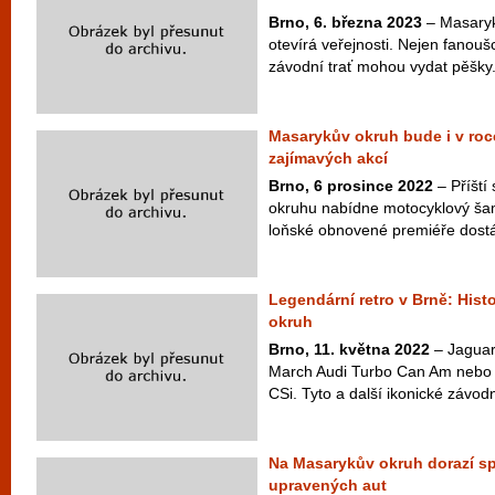
Brno, 6. března 2023
– Masaryk
otevírá veřejnosti. Nejen fanouš
závodní trať mohou vydat pěšky.
Masarykův okruh bude i v roc
zajímavých akcí
Brno, 6 prosince 2022
– Příští
okruhu nabídne motocyklový šam
loňské obnovené premiéře dostá
Legendární retro v Brně: Hist
okruh
Brno, 11. května 2022
– Jaguar
March Audi Turbo Can Am nebo
CSi. Tyto a další ikonické závodn
Na Masarykův okruh dorazí sp
upravených aut