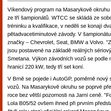
Víkendový program na Masarykově okruhu 
ze tří šampionátů. WTCC se skládá ze sob
tréninku a kvalifikace, v neděli se konají dv
pětadvacetiminutové závody. V šampionátu 
značky – Chevrolet, Seat, BMW a Volvo. "Z
jsou postavené na základě reálných sériovýc
Smetana. Výkon závodních vozů se podle 
hranicí 220 kW, tedy tří set koní.
V Brně se pojede i AutoGP, poměrně nový s
vozů. Na Masarykově okruhu se poprvé pře
roce bez větší pozornosti na Jarní ceně. "
Lola B05/52 ovšem ihned při prvním předst