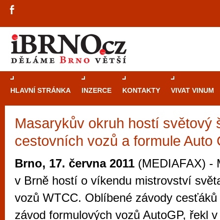
HLAVNÍ STRÁNKA
INZERCE
KONTAKTY
VIVAT VINUM
Masarykův okruh hostí světový 
Průvodce
kasi
cestovních vozů a formule Auto
Brně: Od rulet
automaty
Brno, 17. června 2011
(MEDIAFAX) - M
Brno je měs
v Brně hostí o víkendu mistrovství svět
zajímavé p
vozů WTCC. Oblíbené závody cesťáků l
restaurace, div
závod formulových vozů AutoGP, řekl v
Mimo jiné je ale také místem, kde si můžet