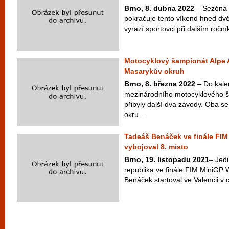
Brno, 8. dubna 2022
– Sezóna 
pokračuje tento víkend hned dv
vyrazí sportovci při dalším ročn
Motocyklový šampionát Alpe A
Masarykův okruh
Brno, 8. března 2022
– Do kale
mezinárodního motocyklového š
přibyly další dva závody. Oba 
okru...
Tadeáš Benáček ve finále FIM
vybojoval 8. místo
Brno, 19. listopadu 2021
– Jed
republika ve finále FIM MiniGP 
Benáček startoval ve Valencii v 