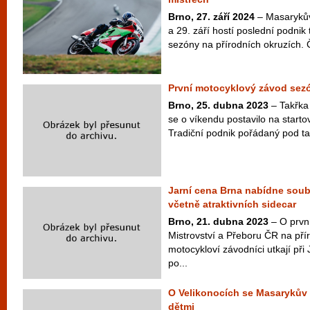
Brno, 27. září 2024
– Masarykův
a 29. září hostí poslední podni
sezóny na přírodních okruzích. Čt
První motocyklový závod sezó
Brno, 25. dubna 2023
– Takřka
se o víkendu postavilo na starto
Tradiční podnik pořádaný pod t
Jarní cena Brna nabídne soubo
včetně atraktivních sidecar
Brno, 21. dubna 2023
– O prvn
Mistrovství a Přeboru ČR na pří
motocykloví závodníci utkají při
po...
O Velikonocích se Masarykův 
dětmi