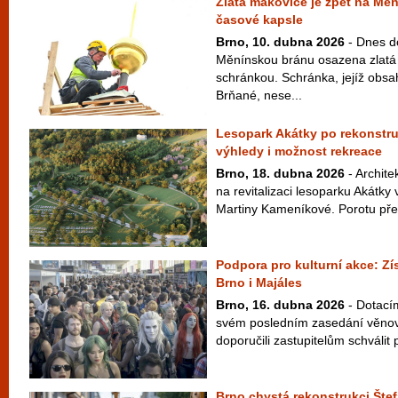
Zlatá makovice je zpět na Mě
časové kapsle
Brno, 10. dubna 2026
- Dnes d
Měnínskou bránu osazena zlatá
schránkou. Schránka, jejíž obsah
Brňané, nese...
Lesopark Akátky po rekonstru
výhledy i možnost rekreace
Brno, 18. dubna 2026
- Archite
na revitalizaci lesoparku Akátk
Martiny Kameníkové. Porotu přes
Podpora pro kulturní akce: Zí
Brno i Majáles
Brno, 16. dubna 2026
- Dotací
svém posledním zasedání věnoval
doporučili zastupitelům schválit p
Brno chystá rekonstrukci Štef