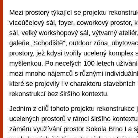
Mezi prostory týkající se projektu rekonstru
víceúčelový sál, foyer, coworkový prostor, 
sál, velký workshopový sál, výtvarný ateliér
galerie „Schodiště", outdoor zóna, ubytovací
prostory, jež kdysi tvořily ucelený komplex 
myšlenkou. Po necelých 100 letech užívání 
mezi mnoho nájemců s různými individuáln
které se projevily i v charakteru stavebních
rekonstrukcí bez širšího kontextu.
Jedním z cílů tohoto projektu rekonstrukce 
ucelených prostorů v rámci širšího kontext
záměru využívání prostor Sokola Brno I a 