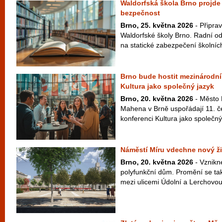
Waldorfská škola Brno projde o
bezpečnost
Brno, 25. května 2026
- Připrav
Waldorfské školy Brno. Radní ods
na statické zabezpečení školních 
Brno bude hostit mezinárodní
Kultura jako společný jazyk
Brno, 20. května 2026
- Město 
Mahena v Brně uspořádají 11. 
konferenci Kultura jako společný 
Náměstí Míru vdechne nový ži
Brno, 20. května 2026
- Vznikn
polyfunkční dům. Promění se tak
mezi ulicemi Údolní a Lerchovou