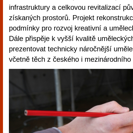
vyzkoušet různé kasinové hry. V neustál
infrastruktury a celkovou revitalizací p
metropoli naleznete širokou nabídku her o
získaných prostorů. Projekt rekonstrukc
po moderní automaty jak pro pravidelné n
podmínky pro rozvoj kreativní a umělec
příležitostné hráče. V...
Dále přispěje k vyšší kvalitě uměleckýc
prezentovat technicky náročnější uměle
včetně těch z českého i mezinárodního 