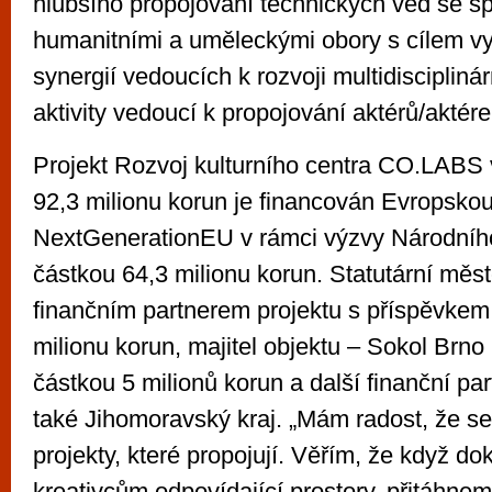
hlubšího propojování technických věd se s
humanitními a uměleckými obory s cílem vy
synergií vedoucích k rozvoji multidiscipliná
aktivity vedoucí k propojování aktérů/aktérek
Projekt Rozvoj kulturního centra CO.LABS 
92,3 milionu korun je financován Evropsko
NextGenerationEU v rámci výzvy Národníh
částkou 64,3 milionu korun. Statutární měst
finančním partnerem projektu s příspěvkem 
milionu korun, majitel objektu – Sokol Brno I
částkou 5 milionů korun a další finanční parti
také Jihomoravský kraj. „Mám radost, že se
projekty, které propojují. Věřím, že když 
kreativcům odpovídající prostory, přitáhne