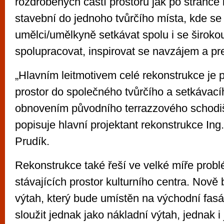
rozdrobených částí prostoru jak po stránce 
stavební do jednoho tvůrčího místa, kde s
umělci/umělkyně setkávat spolu i se širokou
spolupracovat, inspirovat se navzájem a pre
„Hlavním leitmotivem celé rekonstrukce je 
prostor do společného tvůrčího a setkávací
obnovením původního terrazzového schodišt
popisuje hlavní projektant rekonstrukce Ing
Prudík.
Rekonstrukce také řeší ve velké míře probl
stávajících prostor kulturního centra. Nově
výtah, který bude umístěn na východní fas
sloužit jednak jako nákladní výtah, jednak i