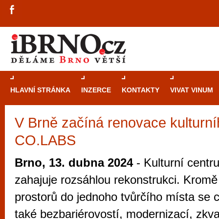
HLAVNÍ STRÁNKA
INZERCE
KONTAKTY
VIVAT VINUM
V Brně začíná renovace kulturní
Průvodce
kasi
CO.LABS
Brně: Od rulet
automaty
Brno, 13. dubna 2024
- Kulturní cen
Brno je měs
zahajuje rozsáhlou rekonstrukci. Kromě
zajímavé p
prostorů do jednoho tvůrčího místa se
restaurace, div
také bezbariérovostí, modernizací, zkva
Mimo jiné je ale také místem, kde si můžet