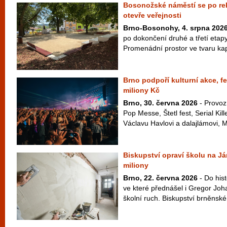
Bosonožské náměstí se po rek
otevře veřejnosti
Brno-Bosonohy, 4. srpna 202
po dokončení druhé a třetí etap
Promenádní prostor ve tvaru kapk
Brno podpoří kulturní akce, fe
miliony Kč
Brno, 30. června 2026
- Provoz
Pop Messe, Štetl fest, Serial Kil
Václavu Havlovi a dalajlámovi, M
Biskupství opraví školu na Já
miliony
Brno, 22. června 2026
- Do his
ve které přednášel i Gregor Joh
školní ruch. Biskupství brněnské 