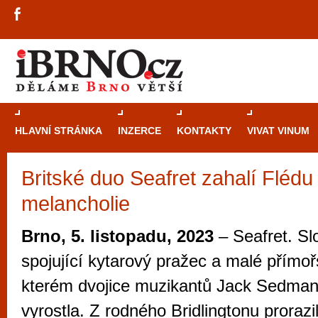
HLAVNÍ STRÁNKA
INZERCE
KONTAKTY
VIVAT VINUM
Britské duo Seafret zahalí Fléd
Průvodce
kasi
melancholie
Brně: Od rulet
automaty
Brno, 5. listopadu, 2023
– Seafret. Sl
Brno je měs
spojující kytarový pražec a malé přímo
zajímavé p
kterém dvojice muzikantů Jack Sedman
restaurace, div
vyrostla. Z rodného Bridlingtonu prorazi
Mimo jiné je ale také místem, kde si můžet