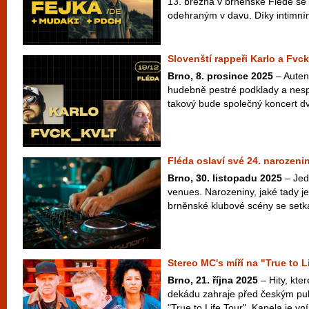
13. března v brněnské Flédě se
odehraným v davu. Díky intimním
Slovenští rappeři Karlo a Fvck
Brno, 8. prosince 2025
– Autent
hudebně pestré podklady a nes
takový bude společný koncert dv
Fléda oslaví své 24. narozeni
Brno, 30. listopadu 2025
– Jedn
venues. Narozeniny, jaké tady je
brněnské klubové scény se setká
Stereo MC's míří na "True to L
Brno, 21. října 2025
– Hity, kte
dekádu zahraje před českým pu
"True to Life Tour". Kapela je vní