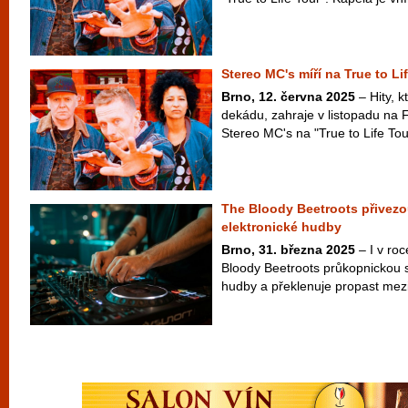
Stereo MC's míří na True to Li
Brno, 12. června 2025
– Hity, k
dekádu, zahraje v listopadu na
Stereo MC's na "True to Life Tour"
The Bloody Beetroots přivezo
elektronické hudby
Brno, 31. března 2025
– I v ro
Bloody Beetroots průkopnickou s
hudby a překlenuje propast mezi