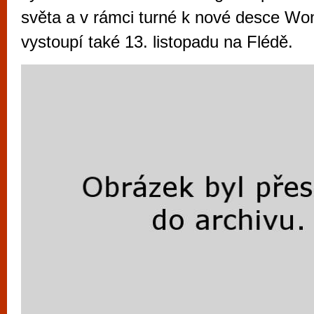
vyzkoušet různé kasinové hry. V neustál
světa a v rámci turné k nové desce Wo
metropoli naleznete širokou nabídku her o
vystoupí také 13. listopadu na Flédě.
po moderní automaty jak pro pravidelné n
příležitostné hráče. V...