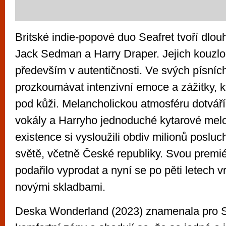
Britské indie-popové duo Seafret tvoří dlou
Jack Sedman a Harry Draper. Jejich kouzlo
především v autentičnosti. Ve svých písníc
prozkoumávat intenzivní emoce a zážitky, 
pod kůži. Melancholickou atmosféru dotvář
vokály a Harryho jednoduché kytarové melodi
existence si vysloužili obdiv milionů poslu
světě, včetně České republiky. Svou premié
podařilo vyprodat a nyní se po pěti letech vra
novými skladbami.
Deska Wonderland (2023) znamenala pro Se