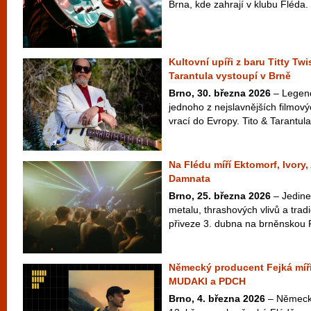
Brna, kde zahrají v klubu Fléda
Kultovní upíři z baru Titty Twi
Tarantula vystoupí v Brně
Brno, 30. března 2026
– Legend
jednoho z nejslavnějších filmový
vrací do Evropy. Tito & Tarantula
Na Flédu míří Ektomorf, Ivory
Damnata
Brno, 25. března 2026
– Jedine
metalu, thrashových vlivů a tra
přiveze 3. dubna na brněnskou 
Německý producent Fejká míří
MUDAKI a PDCH
Brno, 4. března 2026
– Německý