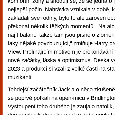
komfortní zóny a shodují se, že se jedná o j
nejlepší počin. Nahrávka vznikala v době, 
zakládali své rodiny, bylo to ale zároveň ob
překonat několik těžkých momentů. „Na albu
najít balanc, takže tam jsou písně o zlomen
taky nějaké povzbuzující,“ zmiňuje Harry p
View. Prolínajícím motivem je překonávání 
nové začátky, láska a optimismus. Deska v
2023 a produkci si vzali z velké části na st
muzikanti.
Tehdejší začátečník Jack a o něco zkušeně
se poprvé potkali na open-micu v Bridlingto
Vystoupení toho druhého je zaujalo natolik,
den domluvili zkoušku a od té doby spolu fu