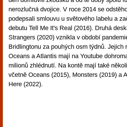
nerozlučná dvojice. V roce 2014 se odstěh
podepsali smlouvu u světového labelu a zač
debutu Tell Me It's Real (2016). Druhá des
Strangers (2020) vznikla v období pandem
Bridlingtonu za pouhých osm týdnů. Jejich 
Oceans a Atlantis mají na Youtube dohrom
milionů zhlédnutí. Na kontě mají také něko
včetně Oceans (2015), Monsters (2019) a
Here (2022).