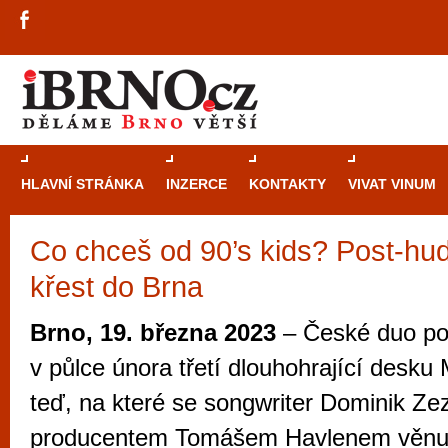
HLAVNÍ STRÁNKA
INZERCE
KONTAKTY
VIVAT VINUM
Co chceš od 90’s kids? Post-hu
Průvodce
kasi
křest do Brna
Brně: Od rulet
automaty
Brno, 19. března 2023
– České duo po
Brno je měs
v půlce února třetí dlouhohrající desku 
zajímavé p
teď, na které se songwriter Dominik Ze
restaurace, div
producentem Tomášem Havlenem věnují 
Mimo jiné je ale také místem, kde si můžet