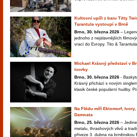
Kultovní upíři z baru Titty Twi
Tarantula vystoupí v Brně
Brno, 30. března 2026
– Legend
jednoho z nejslavnějších filmový
vrací do Evropy. Tito & Tarantula
Michael Krásný představí v B
tvorby
Brno, 30. března 2026
- Baskyt
Krásný přichází s novým singlem
klasik české populární hudby. Pí
Na Flédu míří Ektomorf, Ivory
Damnata
Brno, 25. března 2026
– Jedine
metalu, thrashových vlivů a tra
přiveze 3. dubna na brněnskou 