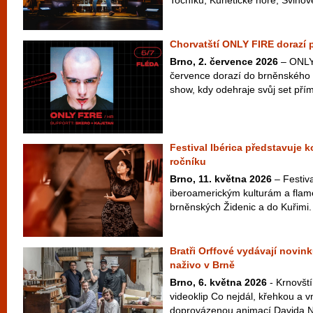
Točníku, Kunětické hoře, Švihově
Chorvatští ONLY FIRE dorazí 
Brno, 2. července 2026
– ONLY 
července dorazí do brněnského 
show, kdy odehraje svůj set přím
Festival Ibérica představuje 
ročníku
Brno, 11. května 2026
– Festiva
iberoamerickým kulturám a flam
brněnských Židenic a do Kuřimi.
Bratři Orffové vydávají novink
naživo v Brně
Brno, 6. května 2026
- Krnovští
videoklip Co nejdál, křehkou a v
doprovázenou animací Davida Najb