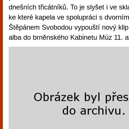
vyzkoušet různé kasinové hry. V neustál
dnešních třicátníků. To je slyšet i ve sk
metropoli naleznete širokou nabídku her o
ke které kapela ve spolupráci s dvorní
po moderní automaty jak pro pravidelné n
Štěpánem Svobodou vypouští nový klip 
příležitostné hráče. V...
alba do brněnského Kabinetu Múz 11. a