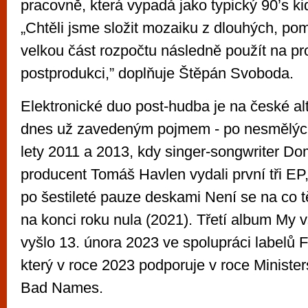
pracovně, která vypadá jako typický 90’s ki
„Chtěli jsme složit mozaiku z dlouhých, po
velkou část rozpočtu následně použít na pr
postprodukci,” doplňuje Štěpán Svoboda.
Elektronické duo post-hudba je na české al
dnes už zavedeným pojmem - po nesmělýc
lety 2011 a 2013, kdy singer-songwriter Do
producent Tomáš Havlen vydali první tři EP
po šestileté pauze deskami Není se na co t
na konci roku nula (2021). Třetí album My v
vyšlo 13. února 2023 ve spolupráci labelů 
který v roce 2023 podporuje v roce Minister
Bad Names.