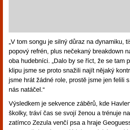
„V tom songu je silný důraz na dynamiku, ti
popový refrén, plus nečekaný breakdown na 
oba hudebníci. „Dalo by se říct, že se tam 
klipu jsme se proto snažili najít nějaký kont
jsme hrát žádné role, prostě jsme jen felili
nás natáčel.“
Výsledkem je sekvence záběrů, kde Havlen
školky, tráví čas se svojí ženou a trénuje n
zatímco Zezula venčí psa a hraje Geoguess