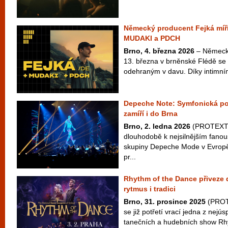
Německý producent Fejká míří
MUDAKI a PDCH
Brno, 4. března 2026
– Německý
13. března v brněnské Flédě se
odehraným v davu. Díky intimním
Depeche Note: Symfonická po
zamíří i do Brna
Brno, 2. ledna 2026
(PROTEXT) 
dlouhodobě k nejsilnějším fan
skupiny Depeche Mode v Evropě
pr...
Rhythm of the Dance přiveze 
rytmus i tradici
Brno, 31. prosince 2025
(PROTE
se již potřetí vrací jedna z nejú
tanečních a hudebních show Rhy